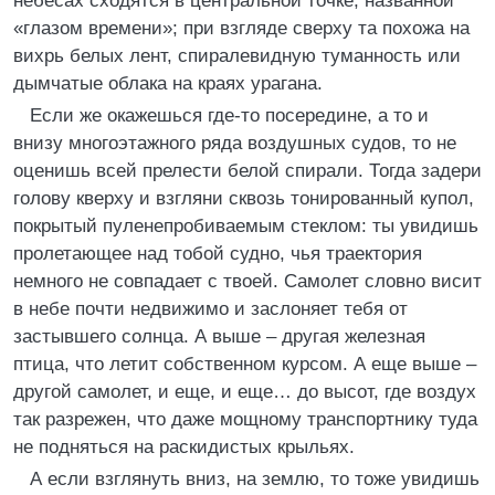
небесах сходятся в центральной точке, названной
«глазом времени»; при взгляде сверху та похожа на
вихрь белых лент, спиралевидную туманность или
дымчатые облака на краях урагана.
Если же окажешься где-то посередине, а то и
внизу многоэтажного ряда воздушных судов, то не
оценишь всей прелести белой спирали. Тогда задери
голову кверху и взгляни сквозь тонированный купол,
покрытый пуленепробиваемым стеклом: ты увидишь
пролетающее над тобой судно, чья траектория
немного не совпадает с твоей. Самолет словно висит
в небе почти недвижимо и заслоняет тебя от
застывшего солнца. А выше – другая железная
птица, что летит собственном курсом. А еще выше –
другой самолет, и еще, и еще… до высот, где воздух
так разрежен, что даже мощному транспортнику туда
не подняться на раскидистых крыльях.
А если взглянуть вниз, на землю, то тоже увидишь