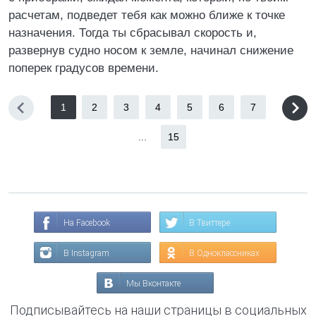
расчетам, подведет тебя как можно ближе к точке
назначения. Тогда ты сбрасывал скорость и,
развернув судно носом к земле, начинал снижение
поперек градусов времени.
1
2
3
4
5
6
7
...
15
На Facebook
В Твиттере
В Instagram
В Одноклассниках
Мы Вконтакте
Подписывайтесь на наши страницы в социальных