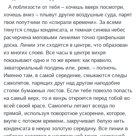
А поблизости от тебя – хочешь вверх посмотри,
хочешь вниз – плывут другие воздушные суда, парят
твои попутчики по «спирали времени». За всеми
тянутся следы конденсата, и темная синева небес
расчерчена меловыми линиями точно грифельная
доска. Линии эти сходятся в центре, что образован
из многих слоев. Все часы в центре вихря
показывают одно и то же время: как правило,
экваториальный полдень или, реже, – полночь.
Именно там, в самой серединке, смыкаются следы
самолетов, парящих друг над другом наподобие
стопки бумажных листов. Если тебе повезло попасть
на самый верх, то и вихрь откроется перед тобой во
всей своей красе. Самолеты летают всегда по
прямой, используя поворотное ускорение, которое,
вкупе с потоком времени, закручивает белую нить
конденсата в некую золотую середину. Все линии в