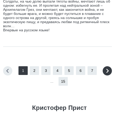
Солдаты, на чью долю выпали тяготы войны, мечтают лишь об
одном: избегнуть ее. И пролетая над нейтральной зоной –
Архипелагом Грез, они мечтают, как закончится война, и не
будет больше врага, и можно будет пуститься в плавание с
одного острова на другой, греясь на солнышке и пробуя
экзотическую пищу, и предаваясь любви под ритмичный плеск
волн…
Впервые на русском языке!
1
2
3
4
5
6
7
...
15
Кристофер Прист