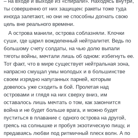
– на входе и выходе из «спирали». Находясь внутри,
ты совершенно от них защищен: ракеты тоже туда
иногда залетают, но они не способны догнать свою
цель вне реального времени.
А острова манили, острова соблазняли. Клочки
суши, где царил вожделенный нейтралитет. Ведь по
большому счету солдаты, на чью долю выпали
тяготы войны, мечтали лишь об одном: избегнуть ее.
Тот факт, что в мире существует нейтральная зона,
напрасно смущал умы молодых и в большинстве
своем изрядно напуганных парней, которым
довелось уже сходить в бой. Пролетая над
островами и глядя на них сверху вниз, им
оставалось лишь мечтать о том, как закончится
война и не будет больше врага, и можно будет
пуститься в плавание с одного острова на другой,
греясь на солнышке и пробуя экзотическую пищу, и
предаваясь любви под ритмичный плеск волн. А по