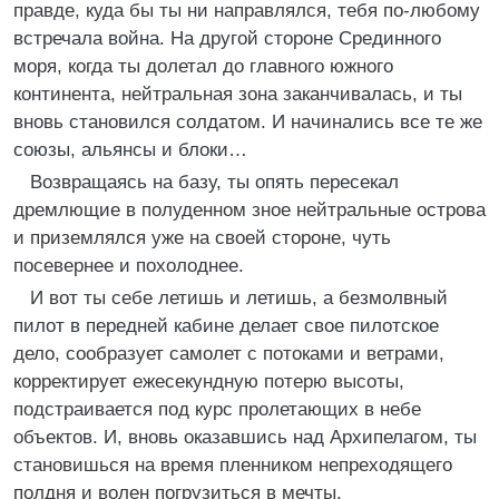
правде, куда бы ты ни направлялся, тебя по-любому
встречала война. На другой стороне Срединного
моря, когда ты долетал до главного южного
континента, нейтральная зона заканчивалась, и ты
вновь становился солдатом. И начинались все те же
союзы, альянсы и блоки…
Возвращаясь на базу, ты опять пересекал
дремлющие в полуденном зное нейтральные острова
и приземлялся уже на своей стороне, чуть
посевернее и похолоднее.
И вот ты себе летишь и летишь, а безмолвный
пилот в передней кабине делает свое пилотское
дело, сообразует самолет с потоками и ветрами,
корректирует ежесекундную потерю высоты,
подстраивается под курс пролетающих в небе
объектов. И, вновь оказавшись над Архипелагом, ты
становишься на время пленником непреходящего
полдня и волен погрузиться в мечты.