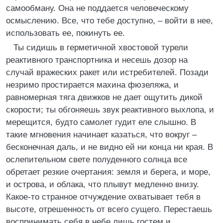
самообману. Она не поддается человеческому
осмыслению. Все, что тебе доступно, – войти в нее,
использовать ее, покинуть ее.
Ты сидишь в герметичной хвостовой турели
реактивного транспортника и несешь дозор на
случай вражеских ракет или истребителей. Позади
незримо простирается махина фюзеляжа, и
равномерная тяга движков не дает ощутить дикой
скорости; ты обгоняешь звук реактивного выхлопа, и
мерещится, будто самолет гудит еле слышно. В
такие мгновения начинает казаться, что вокруг –
бесконечная даль, и не видно ей ни конца ни края. В
ослепительном свете полуденного солнца все
обретает резкие очертания: земля и берега, и море,
и острова, и облака, что плывут медленно внизу.
Какое-то странное отчуждение охватывает тебя в
высоте, отрешенность от всего сущего. Перестаешь
воспринимать себя в небе лишь гостем и