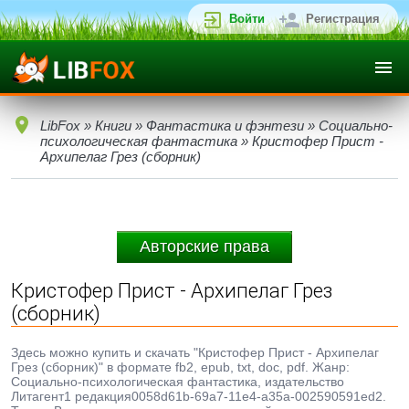
Войти
Регистрация
LibFox
»
Книги
»
Фантастика и фэнтези
»
Социально-
психологическая фантастика
» Кристофер Прист -
Архипелаг Грез (сборник)
Авторские права
Кристофер Прист - Архипелаг Грез
(сборник)
Здесь можно купить и скачать "Кристофер Прист - Архипелаг
Грез (сборник)" в формате fb2, epub, txt, doc, pdf. Жанр:
Социально-психологическая фантастика, издательство
Литагент1 редакция0058d61b-69a7-11e4-a35a-002590591ed2.