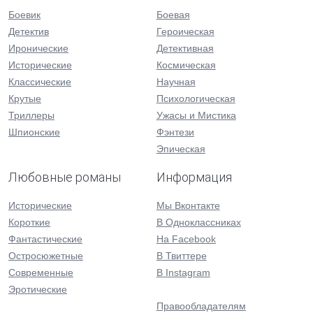
Боевик
Боевая
Детектив
Героическая
Иронические
Детективная
Исторические
Космическая
Классические
Научная
Крутые
Психологическая
Триллеры
Ужасы и Мистика
Шпионские
Фэнтези
Эпическая
Любовные романы
Информация
Исторические
Мы Вконтакте
Короткие
В Одноклассниках
Фантастические
На Facebook
Остросюжетные
В Твиттере
Современные
В Instagram
Эротические
Правообладателям