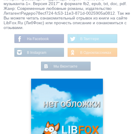
музыканта-1». Версия 2017" в формате fb2, epub, txt, doc, pdf.
Жанр: Современные любовные романы, издательство
ЛитагентРидеро78ecf724-fc53-11e3-871d-0025905a0812. Так же
Вы можете читать ознакомительный отрывок из книги на сайте
LibFox.Ru (ЛибФокс) или прочесть описание и ознакомиться с
отзывами.
На Facebook
В Твиттере
В Instagram
В Одноклассниках
Мы Вконтакте