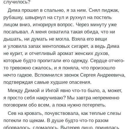
случилось?
Дима прошел в спальню, я за ним. Снял пиджак,
рубашку, швырнул на стул и рухнул на постель
лицом вниз, игнорируя вопрос. Через минуту уже
посапывал. А меня охватила такая обида, что ни
дышать, ни думать не могла. Взяла его вещи
и уловила запах ментоловых сигарет, а ведь Дима
не курит, и отчетливый аромат женских духов,
которые будто пропитали его одежду. Сердце отчего-
то тревожно сжалось, и я поняла, что произошло
нечто гадкое. Вспомнился звонок Сергея Андреевича,
подтверждая самые худшие опасения.
Между Димой и Ингой явно что-то было, а, может,
я просто себя накручиваю? Мы завтра непременно
поговорим обо всем, а пока нужно потерпеть.
Сев на кровать, почувствовала, как теплые слезы
потекли по щекам. В душе будто что-то разом
оборвалось, сломалось. Вытерев лицо, принялась