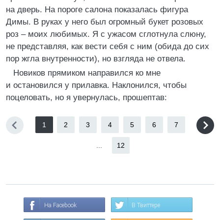
на дверь. На пороге салона показалась фигура
Димы. В руках у него был огромный букет розовых
роз – моих любимых. Я с ужасом сглотнула слюну,
не представляя, как вести себя с ним (обида до сих
пор жгла внутренности), но взгляда не отвела.
Новиков прямиком направился ко мне
и остановился у прилавка. Наклонился, чтобы
поцеловать, но я увернулась, прошептав:
1
2
3
4
5
6
7
...
12
На Facebook
В Твиттере