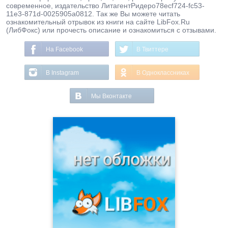
современное, издательство ЛитагентРидеро78ecf724-fc53-
11e3-871d-0025905a0812. Так же Вы можете читать
ознакомительный отрывок из книги на сайте LibFox.Ru
(ЛибФокс) или прочесть описание и ознакомиться с отзывами.
На Facebook
В Твиттере
В Instagram
В Одноклассниках
Мы Вконтакте