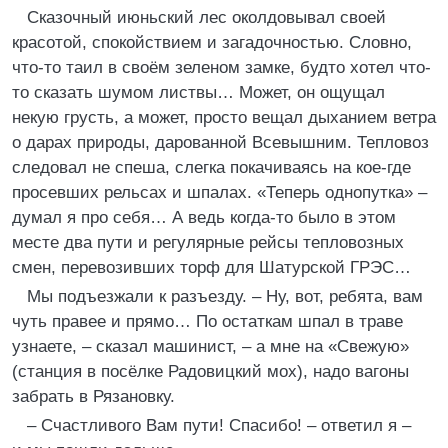
Сказочный июньский лес околдовывал своей
красотой, спокойствием и загадочностью. Словно,
что-то таил в своём зеленом замке, будто хотел что-
то сказать шумом листвы… Может, он ощущал
некую грусть, а может, просто вещал дыханием ветра
о дарах природы, дарованной Всевышним. Тепловоз
следовал не спеша, слегка покачиваясь на кое-где
просевших рельсах и шпалах. «Теперь однопутка» –
думал я про себя… А ведь когда-то было в этом
месте два пути и регулярные рейсы тепловозных
смен, перевозивших торф для Шатурской ГРЭС…
Мы подъезжали к разъезду. – Ну, вот, ребята, вам
чуть правее и прямо… По остаткам шпал в траве
узнаете, – сказал машинист, – а мне на «Свежую»
(станция в посёлке Радовицкий мох), надо вагоны
забрать в Рязановку.
– Счастливого Вам пути! Спасибо! – ответил я –