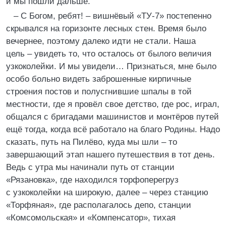
и мы пошли дальше.
– С Богом, ребят! – вишнёвый «ТУ-7» постепенно
скрывался на горизонте лесных стен. Время было
вечернее, поэтому далеко идти не стали. Наша
цель – увидеть то, что осталось от былого величия
узкоколейки. И мы увидели… Признаться, мне было
особо больно видеть заброшенные кирпичные
строения постов и полусгнившие шпалы в той
местности, где я провёл свое детство, где рос, играл,
общался с бригадами машинистов и монтёров путей
ещё тогда, когда всё работало на благо Родины. Надо
сказать, путь на Пилёво, куда мы шли – то
завершающий этап нашего путешествия в тот день.
Ведь с утра мы начинали путь от станции
«Рязановка», где находился торфоперегруз
с узкоколейки на широкую, далее – через станцию
«Торфяная», где располагалось депо, станции
«Комсомольская» и «Компенсатор», тихая