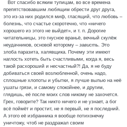
Вот спасибо всяким тупицам, во все времена
препятствовавшим любящим обрести друг друга,
это из-за них родился миф, гласящий, что любовь –
болезнь, что счастье скоротечно, что «ничего
хорошего из этого не выйдет», и т. п. Дорогие
читательницы, это гнусное враньё, вечный скулёж
неудачников, основой которому –
зависть.
Это
злоба паразита, халявщика. Почему эти имеют
наглость хотеть быть счастливыми, когда я, весь
такой расхороший и несчастный?! Да, я не буду
добиваться своей возлюбленной, очень надо,
сплошные хлопоты и убытки, я лучше вылью на неё
ушаты грязи, и самому спокойнее, и другим,
глядишь, её после моих слов никому не захочется.
Грех, говорите? Так никто ничего и не узнает, а бог
всё поймёт и простит, не я первый, не я последний.
А этого её избранника я вообще потихонечку
уничтожу, чтоб не раздражал своим