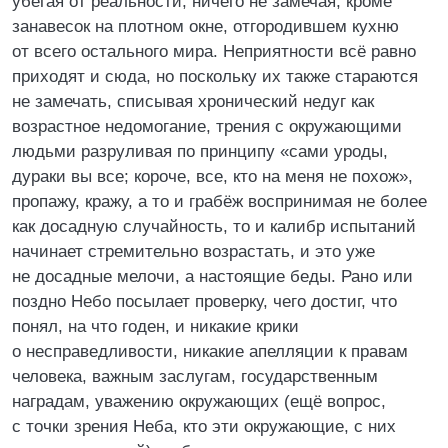
убегая от реальности, ничего не замечая, кроме
занавесок на плотном окне, отгородившем кухню
от всего остального мира. Неприятности всё равно
приходят и сюда, но поскольку их также стараются
не замечать, списывая хронический недуг как
возрастное недомогание, трения с окружающими
людьми разруливая по принципу «сами уроды,
дураки вы все; короче, все, кто на меня не похож»,
пропажу, кражу, а то и грабёж воспринимая не более
как досадную случайность, то и калибр испытаний
начинает стремительно возрастать, и это уже
не досадные мелочи, а настоящие беды. Рано или
поздно Небо посылает проверку, чего достиг, что
понял, на что годен, и никакие крики
о несправедливости, никакие апелляции к правам
человека, важным заслугам, государственным
наградам, уважению окружающих (ещё вопрос,
с точки зрения Неба, кто эти окружающие, с них