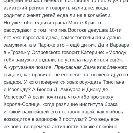
средний возраст невесты составлял 15 лет. А уж про
азиатский регион и говорить излишне, когда
родители женят детей едва ли не в колыбели.
Но уже собеседники графа Монте-Кристо
рассуждают о том, что «на Востоке девушка 18-ти
лет уже взрослая дама, самостоятельная и давно
замужняя, а в Париже это – ещё дитя». Да и Варвара
в «Грозе» у Островского говорит Катерине: «Молоду
тебя замуж-то отдали, не успела нагуляться ещё».
А куртуазная поэзия!
Прекрасная Дама
влюблённого
рыцаря, как правило, не его невеста, но жена другого
рыцаря. У кого повернётся язык осуждать Тристана
и Изольду? А Бюсси Д. Амбуаза и Диану де
Монсоро? А если почитать что-либо про эпоху
Короля-Солнце, когда различие института брака
и такой важнейшей его составляющей, как любовь,
возводится в априорный постулат? Это ведь всё
не ново, во времена античности так же спокойно