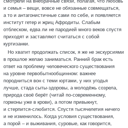
смотрели на внебрачные связи, полагая, что любовь
и семья – вещи, вовсе не обязанные совмещаться,
а то и антагонистичные сами по себе, и появляется
институт гетер и жриц Афродиты. Слабым
отблеском, едва ли не пародией много веков спустя
приходят и заставляют считаться с собой
куртизанки.
Но хватит продолжать список, я же не экскурсиями
в прошлое желаю заниматься. Ранний брак есть
ответ на проблему человеческого существования
на уровне первобытнообщинном: важнее
породниться вон с теми юртами, у них угодья
лучше, стада сыты-здоровы, а молодёжь созрела,
природа своё берёт (читай по-современному,
гормоны уже в крови), а потом привыкнут,
и стерпится-слюбится. Cпустя тысячелетия ничего
и не изменилось. Когда условия существования,
а порой – и выживания, суровые, как говорится,