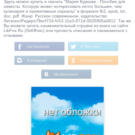
Здесь можно купить и скачать "Мария Буркова - Пособие для
невесты. Которую может интересовать нечто большее, чем
кулинария и примитивные сериалы" в формате fb2, epub, txt,
doc, pdf. Жанр: Русское современное, издательство
ЛитагентРидеро78ecf724-fc53-11e3-871d-0025905a0812. Так же
Вы можете читать ознакомительный отрывок из книги на сайте
LibFox.Ru (ЛибФокс) или прочесть описание и ознакомиться с
отзывами.
На Facebook
В Твиттере
В Instagram
В Одноклассниках
Мы Вконтакте