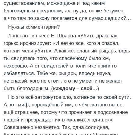
существованием, можно даже и под каким
благовидным предлогом, ах, ну да, он же безумен,
а что там по закону полагается для сумасшедших?…
Нужны комментарии?
Ланселот в пьесе Е. Шварца «Убить дракона»
горько иронизирует: «И вечно все, кого я спасал,
хотели меня убить». А как же, славный рыцарь, ведь
ты свидетель того, что спасённому было хм,
нехорошо. А от свидетелей в политике принято
избавляться. Тебе же, рыцарь, впредь наука,
не спасай, кого не стоит, кто не умеет и не желает
быть благодарным. (
каждому – своё…
)
Но это всё затронутое зло, активное по своей сути.
А вот миф, порождённый им, о чём сказано выше,
ещё страшнее, потому что проникает в подсознание
людей и превращает их в «жалких людишек».
Совершенно незаметно. Так, одна солидная,
благополучная в личной жизни дама (фамилию