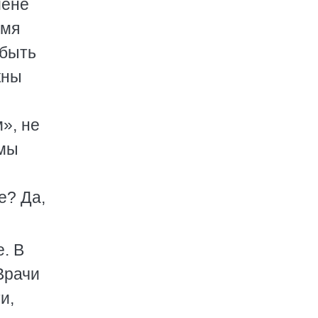
мене
емя
 быть
жны
», не
 мы
е? Да,
. В
Врачи
и,