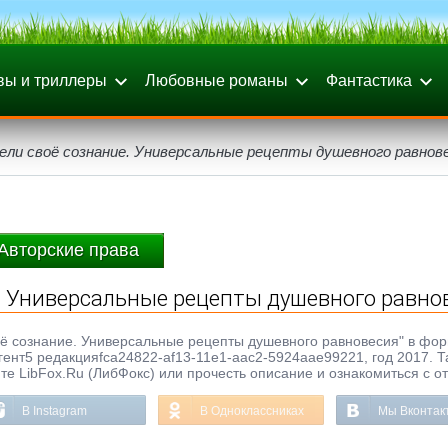
вы и триллеры
Любовные романы
Фантастика
ели своё сознание. Универсальные рецепты душевного равнов
Авторские права
. Универсальные рецепты душевного равно
оё сознание. Универсальные рецепты душевного равновесия" в фор
тагент5 редакцияfca24822-af13-11e1-aac2-5924aae99221, год 2017. Т
те LibFox.Ru (ЛибФокс) или прочесть описание и ознакомиться с о
В Instagram
В Одноклассниках
Мы Вконтак