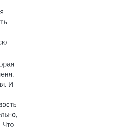
бя
ить
сю
торая
еня,
я. И
вость
ельно,
. Что