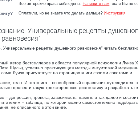
Все авторские права соблюдены.
Напишите нам
, если Вы не с
книгу?
Оплатили, но не знаете что делать дальше?
Инструкция
.
сознание. Универсальные рецепты душевног
равновесия"
. Универсальные рецепты душевного равновесия" читать бесплатн
стный автор бестселлеров в области популярной психологии Луиза Х
 Лиза Шульц, успешно практикующая методы интуитивной медицин
 сама Луиза присутствует на страницах книги своими советами и
нание, тело. И эта книга – своеобразный справочник-путеводитель п
льно провести такую трехстороннюю диагностику и разработать п
– депрессия, тревога, зависимость, память и так далее и состоит
 читателям – таблица, по которой можно самостоятельно подобрать
ия, не описанного в этой книге.