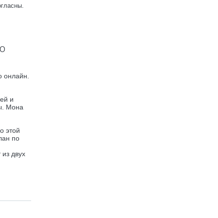
огласны.
о
о онлайн.
ей и
ы. Мона
о этой
лан по
 из двух