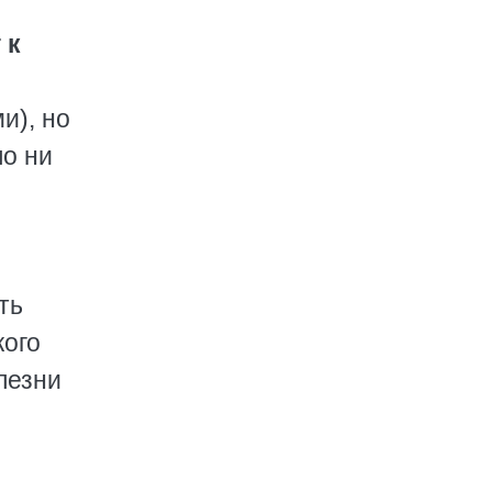
 к
и), но
ло ни
ть
кого
лезни