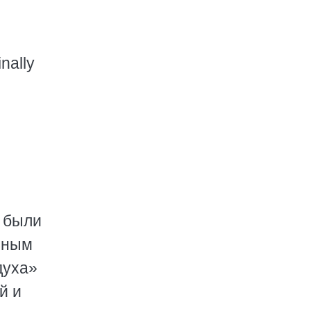
nally
е были
ьным
духа»
й и