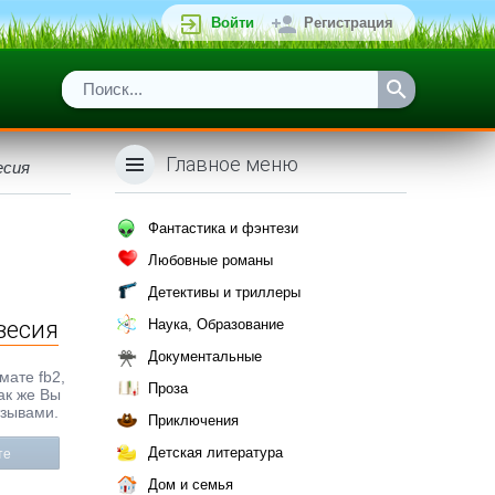
Войти
Регистрация
Главное меню
есия
Фантастика и фэнтези
Любовные романы
Детективы и триллеры
весия
Наука, Образование
Документальные
мате fb2,
Проза
ак же Вы
тзывами.
Приключения
Детская литература
те
Дом и семья