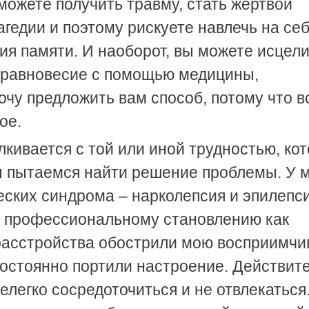
 можете получить травму, стать жертвой
агедии и поэтому рискуете навлечь на се
ия памяти. И наоборот, вы можете исцел
 равновесие с помощью медицины,
очу предложить вам способ, потому что в
ое.
кивается с той или иной трудностью, ко
ы пытаемся найти решение проблемы. У м
ских синдрома – нарколепсия и эпилепси
у профессиональному становлению как
 расстройства обострили мою восприимчи
постоянно портили настроение. Действит
елегко сосредоточиться и не отвлекаться