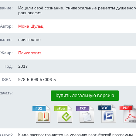
вание:
Исцели своё сознание. Универсальные рецепты душевног
равновесия
Автор:
Мона Щульц
ьство:
неизвестно
Жанр:
Психология
Год:
2017
ISBN:
978-5-699-57006-5
ачать:
Купить легальную версию
автор?
Книга распространяется на условиях партнёрской программы.