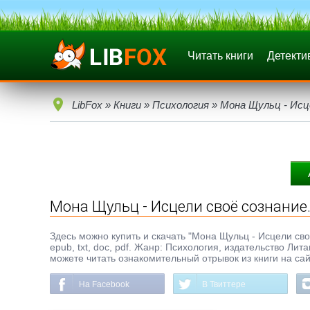
Читать книги
Детекти
LibFox
»
Книги
»
Психология
» Мона Щульц - Исц
Мона Щульц - Исцели своё сознание
Здесь можно купить и скачать "Мона Щульц - Исцели св
epub, txt, doc, pdf. Жанр: Психология, издательство Ли
можете читать ознакомительный отрывок из книги на сай
На Facebook
В Твиттере