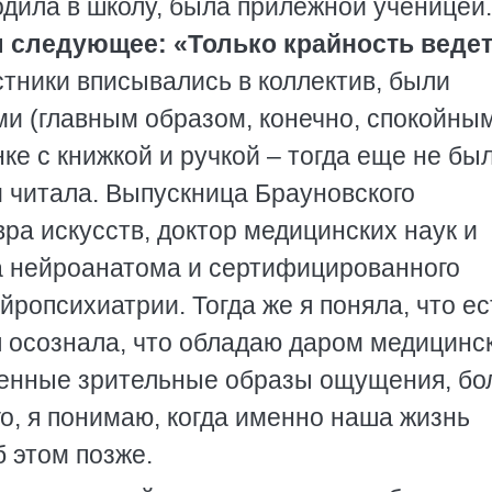
одила в школу, была прилежной ученицей.
 следующее: «Только крайность ведет
рстники вписывались в коллектив, были
 (главным образом, конечно, спокойным
нке с книжкой и ручкой – тогда еще не бы
м читала. Выпускница Брауновского
ра искусств, доктор медицинских наук и
на нейроанатома и сертифицированного
йропсихиатрии. Тогда же я поняла, что ес
я осознала, что обладаю даром медицинс
ленные зрительные образы ощущения, бо
го, я понимаю, когда именно наша жизнь
б этом позже.