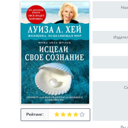
Наз
Издател
Ск
Рейтинг:
Вы 