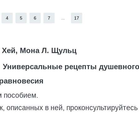
4
5
6
7
...
17
 Хей, Мона Л. Щульц
. Универсальные рецепты душевног
равновесия
м пособием.
, описанных в ней, проконсультируйтесь