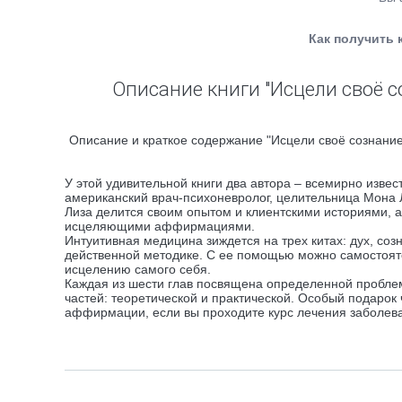
Как получить 
Описание книги "Исцели своё 
Описание и краткое содержание "Исцели своё сознание
У этой удивительной книги два автора – всемирно изве
американский врач-психоневролог, целительница Мона
Лиза делится своим опытом и клиентскими историями, а
исцеляющими аффирмациями.
Интуитивная медицина зиждется на трех китах: дух, соз
действенной методике. С ее помощью можно самостояте
исцелению самого себя.
Каждая из шести глав посвящена определенной проблеме 
частей: теоретической и практической. Особый подарок
аффирмации, если вы проходите курс лечения заболеван