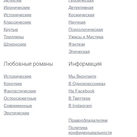
Детектив
Героическая
Иронические
Детективная
Исторические
Космическая
Классические
Научная
Крутые
Психологическая
Триллеры
Ужасы и Мистика
Шпионские
Фэнтези
Эпическая
Любовные романы
Информация
Исторические
Мы Вконтакте
Короткие
В Одноклассниках
Фантастические
На Facebook
Остросюжетные
В Твиттере
Современные
В Instagram
Эротические
Правообладателям
Политика
конфиденциальности