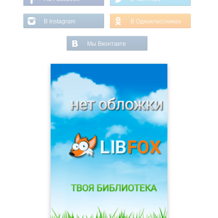
В Instagram
В Одноклассниках
Мы Вконтакте