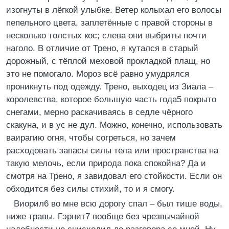
изогнуты в лёгкой улыбке. Ветер колыхал его волосы
пепельного цвета, заплетённые с правой стороны в
несколько толстых кос; слева они выбриты почти
наголо. В отличие от Трено, я кутался в старый
дорожный, с тёплой меховой прокладкой плащ, но
это не помогало. Мороз всё равно умудрялся
проникнуть под одежду. Трено, выходец из Зиала –
королевства, которое большую часть года5 покрыто
снегами, мерно раскачиваясь в седле чёрного
скакуна, и в ус не дул. Можно, конечно, использовать
ваирагию огня, чтобы согреться, но зачем
расходовать запасы силы тела или пространства на
такую мелочь, если природа пока спокойна? Да и
смотря на Трено, я завидовал его стойкости. Если он
обходится без силы стихий, то и я смогу.
Виорил6 во мне всю дорогу спал – был тише воды,
ниже травы. Гэрнит7 вообще без чрезвычайной