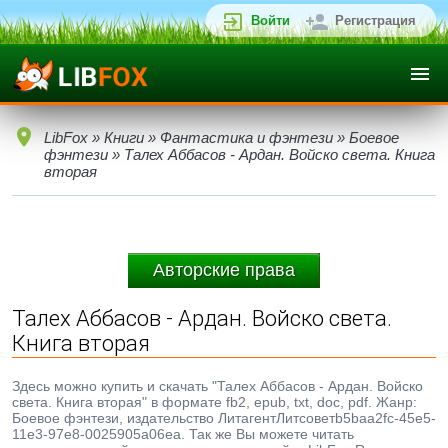
Войти
Регистрация
LibFox
»
Книги
»
Фантастика и фэнтези
»
Боевое
фэнтези
» Талех Аббасов - Ардан. Войско света. Книга
вторая
Авторские права
Талех Аббасов - Ардан. Войско света.
Книга вторая
Здесь можно купить и скачать "Талех Аббасов - Ардан. Войско
света. Книга вторая" в формате fb2, epub, txt, doc, pdf. Жанр:
Боевое фэнтези, издательство ЛитагентЛитсоветb5baa2fc-45e5-
11e3-97e8-0025905a06ea. Так же Вы можете читать