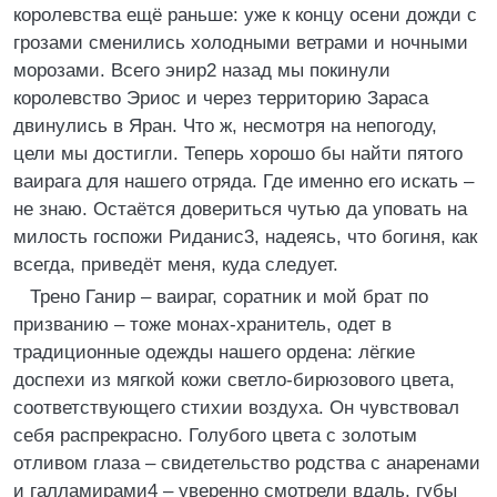
королевства ещё раньше: уже к концу осени дожди с
грозами сменились холодными ветрами и ночными
морозами. Всего энир2 назад мы покинули
королевство Эриос и через территорию Зараса
двинулись в Яран. Что ж, несмотря на непогоду,
цели мы достигли. Теперь хорошо бы найти пятого
ваирага для нашего отряда. Где именно его искать –
не знаю. Остаётся довериться чутью да уповать на
милость госпожи Риданис3, надеясь, что богиня, как
всегда, приведёт меня, куда следует.
Трено Ганир – ваираг, соратник и мой брат по
призванию – тоже монах-хранитель, одет в
традиционные одежды нашего ордена: лёгкие
доспехи из мягкой кожи светло-бирюзового цвета,
соответствующего стихии воздуха. Он чувствовал
себя распрекрасно. Голубого цвета с золотым
отливом глаза – свидетельство родства с анаренами
и галламирами4 – уверенно смотрели вдаль, губы