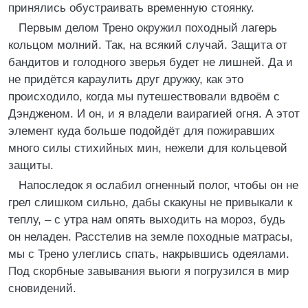
принялись обустраивать временную стоянку.
Первым делом Трено окружил походный лагерь
кольцом молний. Так, на всякий случай. Защита от
бандитов и голодного зверья будет не лишней. Да и
не придётся караулить друг дружку, как это
происходило, когда мы путешествовали вдвоём с
Дэндженом. И он, и я владели ваирагией огня. А этот
элемент куда больше подойдёт для пожиравших
много силы стихийных мин, нежели для кольцевой
защиты.
Напоследок я ослабил огненный полог, чтобы он не
грел слишком сильно, дабы скакуны не привыкали к
теплу, – с утра нам опять выходить на мороз, будь
он неладен. Расстелив на земле походные матрасы,
мы с Трено улеглись спать, накрывшись одеялами.
Под скорбные завывания вьюги я погрузился в мир
сновидений.