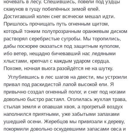
ночевать в лесу. Спешившись, повели под уздцы
скакунов в гущу побелённых зимой елей.
Достигавший колен снег всячески мешал идти.
Пришлось прочищать путь огненным щитом,
который тонким полупрозрачным оранжевым диском
растворял серебристые сугробы. Мы торопились,
дабы поскорее оказаться под защитным куполом,
ибо ветер, нещадно бичевавший нас ледяными
хлыстами, крепчал с каждым ударом сердца.
Похоже, ночная вьюга разойдётся не на шутку.
Углубившись в лес шагов на двести, мы устроили
привал под раскидистой лапой высокой ели. Я
привычно создал огненный полог, и снег под ногами
довольно быстро растаял. Оголилась жухлая трава,
стылая земля и опавшая хвоя, а прогретый воздух
наполнился приятными, уже забытыми запахами
ушедшей осени. Жеребцов мы привязали к дереву,
покормили довольно оскудевшими запасами овса и