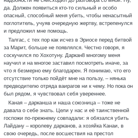
надобности не снисходил до разговора со мной. Ну,
да. Должен появиться кто-то сильный и особо
опасный, способный меня убить, чтобы ненасытный
поглотитель, учуяв очередную жертву, встрепенулся
и предложил мне помощь.
Талгас, с тех пор как исчез в Эриосе перед битвой
за Марит, больше не появлялся. Честно говоря, я
соскучился по Хохотуну. Даркан8 многому меня
научил и на многое заставил посмотреть иначе, за
что я безмерно ему благодарен. Я понимаю, что его
отсутствие только пойдёт мне на пользу, – нянька
предводителю отряда ваирагов ни к чему. Но пока он
был рядом, я чувствовал себя увереннее.
Каная – дарканша и наша союзница – тоже не
давала о себе знать. Цели у нас и её таинственной
госпожи по-прежнему совпадали: я обязался убить
Лайдану – королеву дарканов, а хозяйка Канаи, в
свою очередь, после восшествия на престол