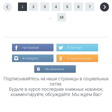
1
2
3
4
5
6
7
...
18
На Facebook
В Твиттере
В Instagram
В Одноклассниках
Мы Вконтакте
Подписывайтесь на наши страницы в социальных
сетях.
Будьте в курсе последних книжных новинок,
комментируйте, обсуждайте. Мы ждём Вас!