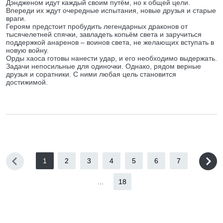
Дэндженом идут каждый своим путём, но к общей цели.
Впереди их ждут очередные испытания, новые друзья и старые
враги.
Героям предстоит пробудить легендарных драконов от
тысячелетней спячки, завладеть копьём света и заручиться
поддержкой анаренов – воинов света, не желающих вступать в
новую войну.
Орды хаоса готовы нанести удар, и его необходимо выдержать.
Задачи непосильные для одиночки. Однако, рядом верные
друзья и соратники. С ними любая цель становится
достижимой.
1
2
3
4
5
6
7
...
18