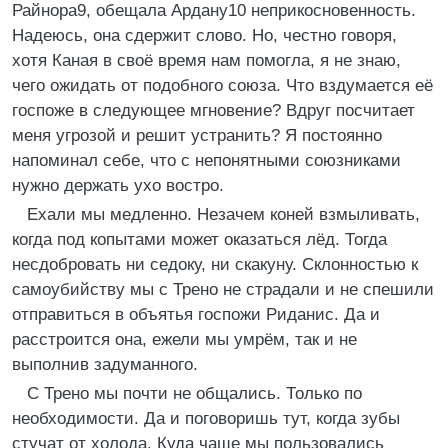
Райнора9, обещала Ардану10 неприкосновенность.
Надеюсь, она сдержит слово. Но, честно говоря,
хотя Каная в своё время нам помогла, я не знаю,
чего ожидать от подобного союза. Что вздумается её
госпоже в следующее мгновение? Вдруг посчитает
меня угрозой и решит устранить? Я постоянно
напоминал себе, что с непонятными союзниками
нужно держать ухо востро.
Ехали мы медленно. Незачем коней взмыливать,
когда под копытами может оказаться лёд. Тогда
несдобровать ни седоку, ни скакуну. Склонностью к
самоубийству мы с Трено не страдали и не спешили
отправиться в объятья госпожи Риданис. Да и
расстроится она, ежели мы умрём, так и не
выполнив задуманного.
С Трено мы почти не общались. Только по
необходимости. Да и поговоришь тут, когда зубы
стучат от холода. Куда чаще мы пользовались