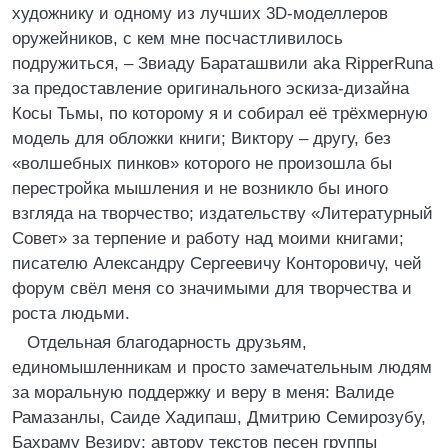
художнику и одному из лучших 3D-моделлеров
оружейников, с кем мне посчастливилось
подружиться, – Звиаду Бараташвили aka RipperRuna
за предоставление оригинального эскиза-дизайна
Косы Тьмы, по которому я и собирал её трёхмерную
модель для обложки книги; Виктору – другу, без
«волшебных пинков» которого не произошла бы
перестройка мышления и не возникло бы иного
взгляда на творчество; издательству «Литературный
Совет» за терпение и работу над моими книгами;
писателю Александру Сергеевичу Конторовичу, чей
форум свёл меня со значимыми для творчества и
роста людьми.
Отдельная благодарность друзьям,
единомышленникам и просто замечательным людям
за моральную поддержку и веру в меня: Валиде
Рамазанлы, Саиде Хадипаш, Дмитрию Семирозубу,
Бахраму Везиру; автору текстов песен группы