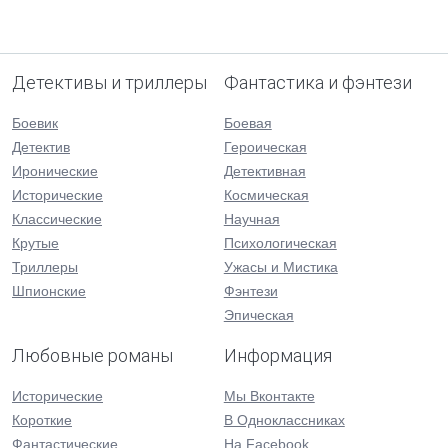
Детективы и триллеры
Фантастика и фэнтези
Боевик
Боевая
Детектив
Героическая
Иронические
Детективная
Исторические
Космическая
Классические
Научная
Крутые
Психологическая
Триллеры
Ужасы и Мистика
Шпионские
Фэнтези
Эпическая
Любовные романы
Информация
Исторические
Мы Вконтакте
Короткие
В Одноклассниках
Фантастические
На Facebook