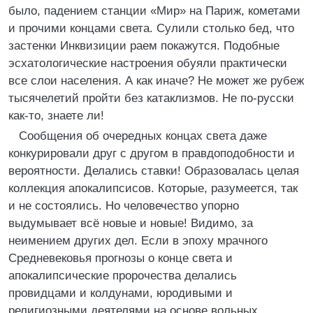
было, падением станции «Мир» на Париж, кометами
и прочими концами света. Сулили столько бед, что
застенки Инквизиции раем покажутся. Подобные
эсхатологические настроения обуяли практически
все слои населения. А как иначе? Не может же рубеж
тысячелетий пройти без катаклизмов. Не по-русски
как-то, знаете ли!
Сообщения об очередных концах света даже
конкурировали друг с другом в правдоподобности и
вероятности. Делались ставки! Образовалась целая
коллекция апокалипсисов. Которые, разумеется, так
и не состоялись. Но человечество упорно
выдумывает всё новые и новые! Видимо, за
неимением других дел. Если в эпоху мрачного
Средневековья прогнозы о конце света и
апокалипсические пророчества делались
провидцами и колдунами, юродивыми и
религиозными деятелями на основе вольных