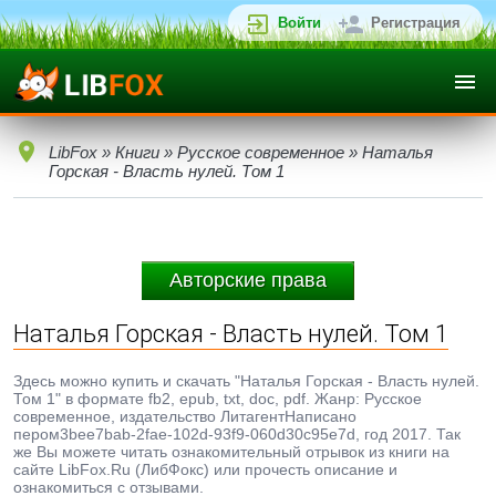
Войти
Регистрация
LibFox
»
Книги
»
Русское современное
» Наталья
Горская - Власть нулей. Том 1
Авторские права
Наталья Горская - Власть нулей. Том 1
Здесь можно купить и скачать "Наталья Горская - Власть нулей.
Том 1" в формате fb2, epub, txt, doc, pdf. Жанр: Русское
современное, издательство ЛитагентНаписано
пером3bee7bab-2fae-102d-93f9-060d30c95e7d, год 2017. Так
же Вы можете читать ознакомительный отрывок из книги на
сайте LibFox.Ru (ЛибФокс) или прочесть описание и
ознакомиться с отзывами.