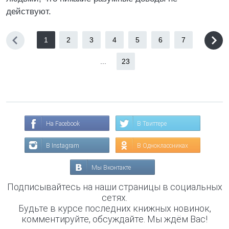
действуют.
1
2
3
4
5
6
7
...
23
На Facebook
В Твиттере
В Instagram
В Одноклассниках
Мы Вконтакте
Подписывайтесь на наши страницы в социальных
сетях.
Будьте в курсе последних книжных новинок,
комментируйте, обсуждайте. Мы ждём Вас!