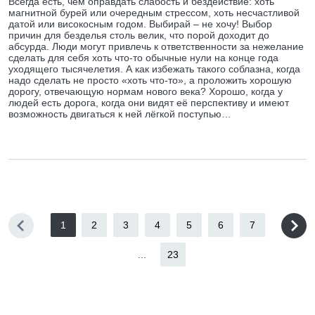
Всегда есть, чем оправдать слабость и бездействие: хоть
магнитной бурей или очередным стрессом, хоть несчастливой
датой или високосным годом. Выбирай – не хочу! Выбор
причин для безделья столь велик, что порой доходит до
абсурда. Люди могут привлечь к ответственности за нежелание
сделать для себя хоть что-то обычные нули на конце года
уходящего тысячелетия. А как избежать такого соблазна, когда
надо сделать не просто «хоть что-то», а проложить хорошую
дорогу, отвечающую нормам нового века? Хорошо, когда у
людей есть дорога, когда они видят её перспективу и имеют
возможность двигаться к ней лёгкой поступью…
1
2
3
4
5
6
7
...
23