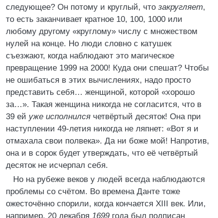
следующее? Он потому и круглый, что
закругляет
,
то есть заканчивает кратное 10, 100, 1000 или
любому другому «круглому» числу с множеством
нулей на конце. Но люди словно с катушек
съезжают, когда наблюдают это магическое
превращение 1999 на 2000! Куда они спешат? Чтобы
не ошибаться в этих вычислениях, надо просто
представить себя… женщиной, которой «хорошо
за…». Такая женщина никогда не согласится, что в
39 ей
уже исполнился
четвёртый десяток! Она при
наступлении 49-летия никогда не ляпнет: «Вот я и
отмахала свои полвека». Да ни боже мой! Напротив,
она и в сорок будет утверждать, что её четвёртый
десяток не исчерпал себя.
Но на рубеже веков у людей всегда наблюдаются
проблемы со счётом. Во времена Данте тоже
ожесточённо спорили, когда кончается XIII век. Или,
например, 20 декабря
1699
года был подписан