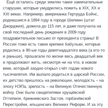
Ещё остались среди землян такие замечательные
старушки, которые умудрились пожить в XIX, XX и
XXI веках. Например, американка Гертруда Бэйнс,
родившаяся в 1894 году в городе Шелмен (штат
Джорджия), дожила до 115 лет, и даже получила на
свой последний день рождения в 2009 году
поздравительное письмо от президента страны! В
России тоже есть такие крепкие бабульки, которые
родились в 90-ые годы девятнадцатого века (а кто-то
и раньше), прошагали по жизни весь двадцатый век
и продолжают жить, несмотря ни на что, в новом
веке, который заодно открыл счёт годам нового
тысячелетия. Им выпало родиться в царской России,
их детство пришлось на революции, молодость – на
эпоху НЭПа, зрелость – на Великую Отечественную
войну. Они были свидетелями хрущёвской
Оттепели, брежневского Застоя, горбачёвской
Перестройки, ельцинских Великих Реформ. И за эту