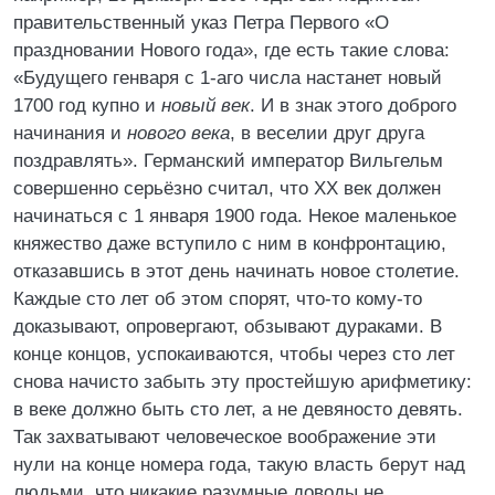
правительственный указ Петра Первого «О
праздновании Нового года», где есть такие слова:
«Будущего генваря с 1-аго числа настанет новый
1700 год купно и
новый век
. И в знак этого доброго
начинания и
нового века
, в веселии друг друга
поздравлять». Германский император Вильгельм
совершенно серьёзно считал, что XX век должен
начинаться с 1 января 1900 года. Некое маленькое
княжество даже вступило с ним в конфронтацию,
отказавшись в этот день начинать новое столетие.
Каждые сто лет об этом спорят, что-то кому-то
доказывают, опровергают, обзывают дураками. В
конце концов, успокаиваются, чтобы через сто лет
снова начисто забыть эту простейшую арифметику:
в веке должно быть сто лет, а не девяносто девять.
Так захватывают человеческое воображение эти
нули на конце номера года, такую власть берут над
людьми, что никакие разумные доводы не