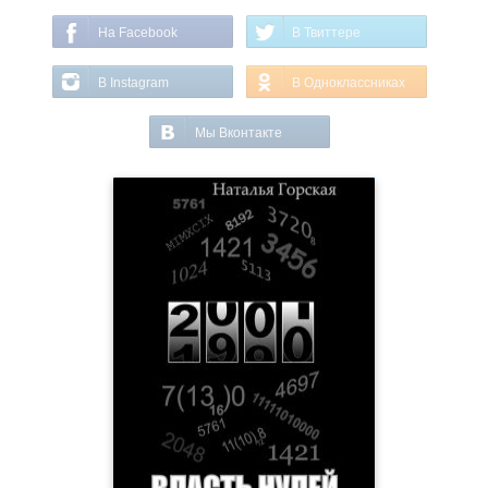
На Facebook
В Твиттере
В Instagram
В Одноклассниках
Мы Вконтакте