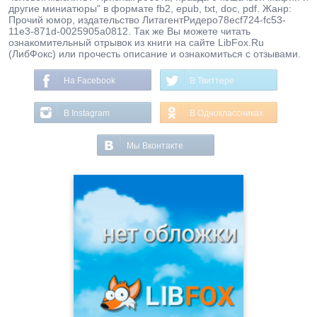
другие миниатюры" в формате fb2, epub, txt, doc, pdf. Жанр:
Прочий юмор, издательство ЛитагентРидеро78ecf724-fc53-
11e3-871d-0025905a0812. Так же Вы можете читать
ознакомительный отрывок из книги на сайте LibFox.Ru
(ЛибФокс) или прочесть описание и ознакомиться с отзывами.
На Facebook
В Твиттере
В Instagram
В Одноклассниках
Мы Вконтакте