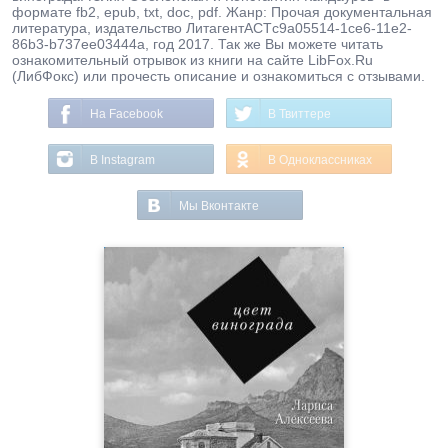
формате fb2, epub, txt, doc, pdf. Жанр: Прочая документальная
литература, издательство ЛитагентАСТc9a05514-1ce6-11e2-
86b3-b737ee03444a, год 2017. Так же Вы можете читать
ознакомительный отрывок из книги на сайте LibFox.Ru
(ЛибФокс) или прочесть описание и ознакомиться с отзывами.
На Facebook
В Твиттере
В Instagram
В Одноклассниках
Мы Вконтакте