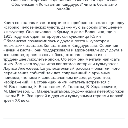
Оболенская и Константин Кандауров" читать бесплатно
онлайн.
Книга восстанавливает в картине «серебряного века» еще одну
историю человеческих чувств, движимую высоким отношением
к искусству. Она началась в Крыму, в доме Волошина, где в
1913 году молодая петербургская художница Юлия
Оболенская познакомилась с другом поэта и куратором
московских выставок Константином Кандауровым. Соединив
«души и кисти», они поддерживали и вдохновляли друг друга в
творчестве, храня свою любовь, которая спасала их в
труднейшее лихолетье эпохи. Об этом они мечтали написать
книгу. Замысел художников воплотила историк и культуролог
Лариса Алексеева. Ее увлекательный рассказ – опыт личного
переживания событий тех лет, сопряженный с архивным
поиском, чтением и сопоставлением писем, документов,
изображений. На страницах книги читатель встретится с
М. Волошиным, К. Богаевским, А. Толстым, В. Ходасевичем,
М. Цветаевой, О. Мандельштамом, художниками петербургской
школы Е. Н. Званцевой и другими культурными героями первой
трети ХХ века.