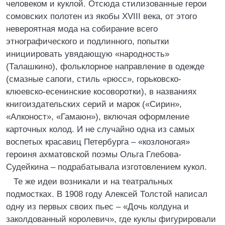
человеком и куклой. Отсюда стилизованные герои
сомовских полотен из якобы XVIII века, от этого
невероятная мода на собирание всего
этнографического и подлинного, попытки
инициировать увядающую «народность»
(Талашкино), фольклорное направление в одежде
(смазные сапоги, стиль «рюсс», горьковско-
клюевско-есенинские косоворотки), в названиях
книгоиздательских серий и марок («Сирин»,
«Алконост», «Гамаюн»), включая оформление
карточных колод. И не случайно одна из самых
воспетых красавиц Петербурга – «козлоногая»
героиня ахматовской поэмы Ольга Глебова-
Судейкина – подрабатывала изготовлением кукол.
Те же идеи возникали и на театральных
подмостках. В 1908 году Алексей Толстой написал
одну из первых своих пьес – «Дочь колдуна и
заколдованный королевич», где куклы фигурировали