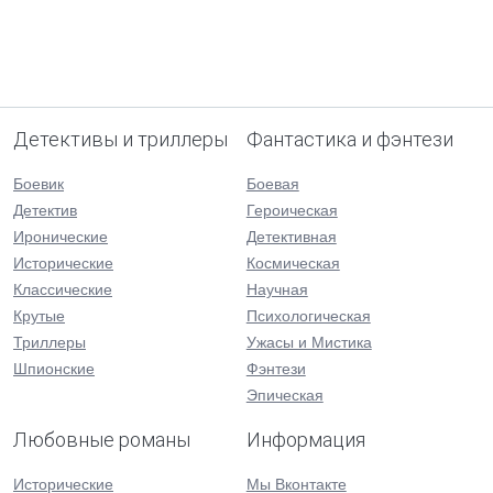
Детективы и триллеры
Фантастика и фэнтези
Боевик
Боевая
Детектив
Героическая
Иронические
Детективная
Исторические
Космическая
Классические
Научная
Крутые
Психологическая
Триллеры
Ужасы и Мистика
Шпионские
Фэнтези
Эпическая
Любовные романы
Информация
Исторические
Мы Вконтакте