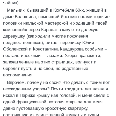
чайник).
Мальчик, бывавший в Коктебеле 60-х, живший в
доме Волошина, помнящий босыми ногами горячие
половики июльской мастерской и ходивший «всей
компанией» через Карадаг в какую-то далекую
деревушку (как ходили многие поколения
предшественников), читает переписку Юлии
Оболенской и Константина Кандаурова особыми –
ностальгическими – глазами. Узоры прапамяти,
запечатленные на этих страницах, волнуют и
бередят пусть и не свои, но родственные
воспоминания.
Впрочем, почему не свои? Что делать с таким вот
неожиданным узором? Почти тридцать лет назад я
искал в Париже крышу над головой, и меня свели с
одной француженкой, которая открыла для меня
давно пустовавшую крохотную квартирку,
состоявшую из единственной комнаты и кухни,