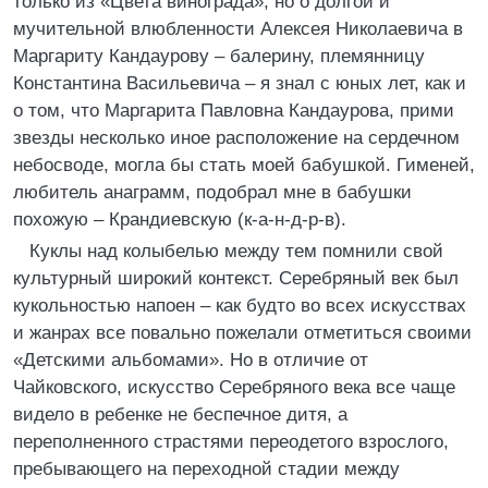
только из «Цвета винограда», но о долгой и
мучительной влюбленности Алексея Николаевича в
Маргариту Кандаурову – балерину, племянницу
Константина Васильевича – я знал с юных лет, как и
о том, что Маргарита Павловна Кандаурова, прими
звезды несколько иное расположение на сердечном
небосводе, могла бы стать моей бабушкой. Гименей,
любитель анаграмм, подобрал мне в бабушки
похожую – Крандиевскую (к-а-н-д-р-в).
Куклы над колыбелью между тем помнили свой
культурный широкий контекст. Серебряный век был
кукольностью напоен – как будто во всех искусствах
и жанрах все повально пожелали отметиться своими
«Детскими альбомами». Но в отличие от
Чайковского, искусство Серебряного века все чаще
видело в ребенке не беспечное дитя, а
переполненного страстями переодетого взрослого,
пребывающего на переходной стадии между