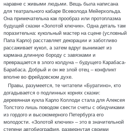
наравне с живыми людьми. Вещь была написана
для театрального кабаре Всеволода Мейерхольда.
Она примечательна как прообраз или протоплазма
будущей сказки «Золотой ключик». Одна деталь там
поразительна: кукольный мастер на сцене (условный
Папа Карло) расставляет декорации и заботливо
рассаживает кукол, а затем вдруг вынимает из
кармана длинную бороду с завязками и
превращается в злого колдуна – будущего Карабаса-
Барабаса. Добрый и он же злой отец – конфликт
вполне во фрейдовском духе.
Правы, разумеется, те читатели «Буратино», кто
догадывается о подлинных корнях сказки:
деревянная кукла Карло Коллоди стала для Алексея
Толстого лишь поводом свести счеты с обидчиками
из гордого и высокомерного Петербурга его
молодости. «Золотой ключик» – это в значительной
степени автобиография, развернутая своими