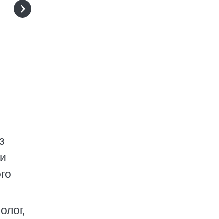
з
би
го
олог,