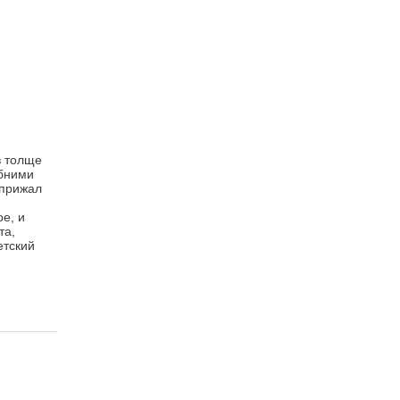
в толще
Обними
 прижал
е, и
та,
етский