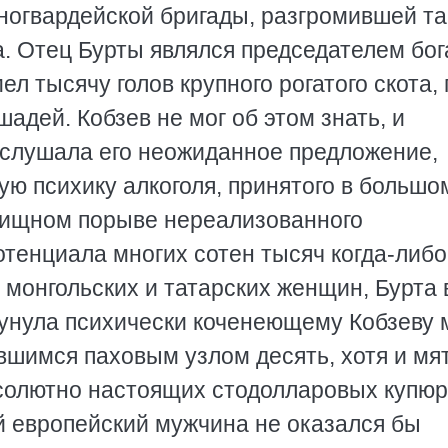
ногвардейской бригады, разгромившей та
. Отец Бурты являлся председателем бог
л тысячу голов крупного рогатого скота, 
шадей. Кобзев не мог об этом знать, и
ыслушала его неожиданное предложение,
кую психику алкоголя, принятого в большо
овищном порыве нереализованного
отенциала многих сотен тысяч когда-либо
монгольских и татарских женщин, Бурта 
унула психически коченеющему Кобзеву
вшимся паховым узлом десять, хотя и мят
бсолютно настоящих стодолларовых купюр
 европейский мужчина не оказался бы