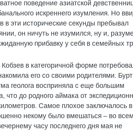
кватное поведение азиатской девственни
банального искреннего изумления. Но вв
ев в эти исторические секунды пребывал
нии, он ничуть не изумился, ну и, разуме
ожиданную прибавку у себя в семейных тр
.
 Кобзев в категоричной форме потребова
акомила его со своими родителями. Бурт
ума геолога восприняла с еще большим
а, что до родного аймака от экспедицион
километров. Самое плохое заключалось в
ршенно некому было вмешаться – во все
вечернему часу последнего дня мая не