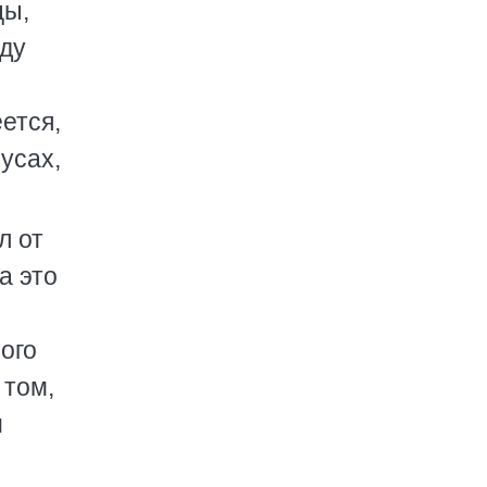
цы,
иду
ется,
усах,
л от
а это
ного
 том,
м