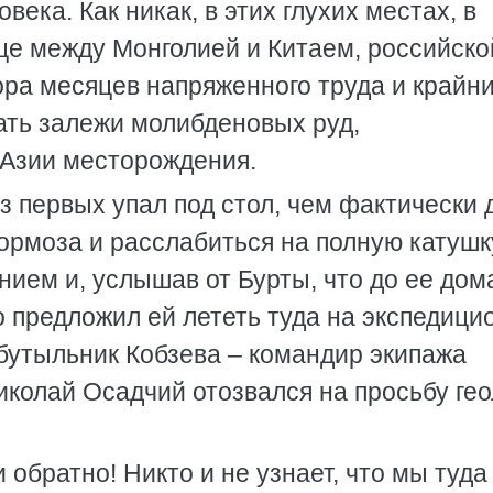
века. Как никак, в этих глухих местах, в
це между Монголией и Китаем, российско
ора месяцев напряженного труда и крайн
ть залежи молибденовых руд,
 Азии месторождения.
з первых упал под стол, чем фактически 
ормоза и расслабиться на полную катушк
нием и, услышав от Бурты, что до ее дом
о предложил ей лететь туда на экспедиц
бутыльник Кобзева – командир экипажа
Николай Осадчий отозвался на просьбу гео
 обратно! Никто и не узнает, что мы туда