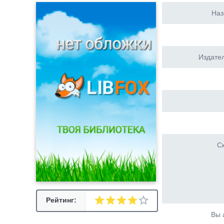
Наз
Издател
Ск
Рейтинг:
Вы 