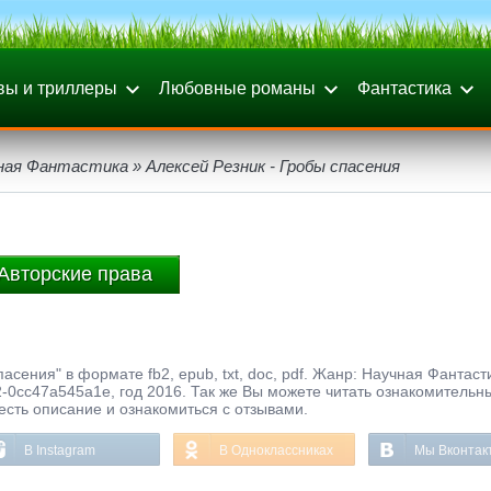
вы и триллеры
Любовные романы
Фантастика
ная Фантастика
» Алексей Резник - Гробы спасения
Авторские права
асения" в формате fb2, epub, txt, doc, pdf. Жанр: Научная Фантаст
-0cc47a545a1e, год 2016. Так же Вы можете читать ознакомительн
честь описание и ознакомиться с отзывами.
В Instagram
В Одноклассниках
Мы Вконтак