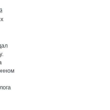
й
их
дал
у.
а
ионном
лога