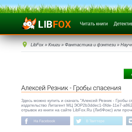
Читать книги
Детекти
LibFox
»
Книги
»
Фантастика и фэнтези
»
Науч
Алексей Резник - Гробы спасения
Здесь можно купить и скачать "Алексей Резник - Гробы сп
издательство Литагент МЦ ЭОР2b3ddec1-0fde-11e7-a862
отрывок из книги на сайте LibFox.Ru (ЛибФокс) или про
На Facebook
В Твиттере