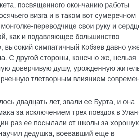
нкета, посвященного окончанию работы
осячьего визга и в таком вот сумеречном
монголке-переводчице свои руку и сердц
ой, как и подавляющее большинство
е, высокий симпатичный Кобзев давно уж
ла. С другой стороны, конечно же, нельзя
ивную доверчивую душу, урожденную жител
порченную тлетворным влиянием совреме
сь двадцать лет, звали ее Бурта, и она
мака за исключением трех поездок в Улан
один раз ее посылали от школы за хорошу
 научил дедушка, воевавший еще в