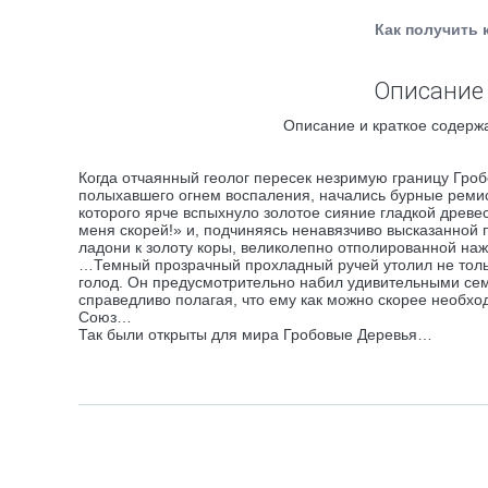
Как получить 
Описание 
Описание и краткое содержа
Когда отчаянный геолог пересек незримую границу Гробо
полыхавшего огнем воспаления, начались бурные реми
которого ярче вспыхнуло золотое сияние гладкой древе
меня скорей!» и, подчиняясь ненавязчиво высказанной 
ладони к золоту коры, великолепно отполированной н
…Темный прозрачный прохладный ручей утолил не тольк
голод. Он предусмотрительно набил удивительными сем
справедливо полагая, что ему как можно скорее необх
Союз…
Так были открыты для мира Гробовые Деревья…