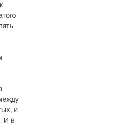
к
атого
пять
м
в
 между
ых, и
. И в