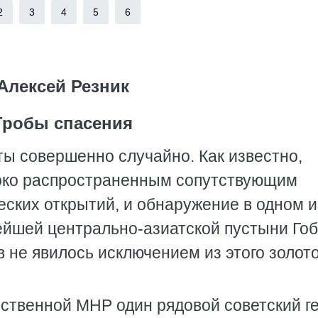
2
3
4
5
6
Алексей Резник
Гробы спасения
ы совершенно случайно. Как известно,
роко распространенным сопутствующим
ских открытий, и обнаружение в одном и
ейшей центрально-азиатской пустыни Го
 не явилось исключением из этого золото
твенной МНР один рядовой советский ге