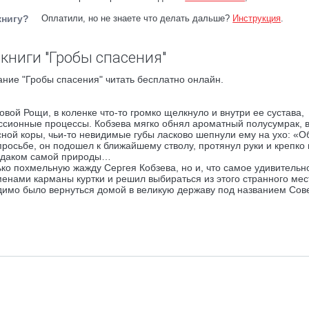
книгу?
Оплатили, но не знаете что делать дальше?
Инструкция
.
книги "Гробы спасения"
ние "Гробы спасения" читать бесплатно онлайн.
вой Рощи, в коленке что-то громко щелкнуло и внутри ее сустава,
ссионные процессы. Кобзева мягко обнял ароматный полусумрак, 
сной коры, чьи-то невидимые губы ласково шепнули ему на ухо: «
просьбе, он подошел к ближайшему стволу, протянул руки и крепко
аждаком самой природы…
о похмельную жажду Сергея Кобзева, но и, что самое удивительно
енами карманы куртки и решил выбираться из этого странного мес
одимо было вернуться домой в великую державу под названием Сов