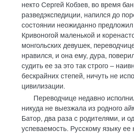
некто Сергей Кобзев, во время ба
разведэкспедиции, напился до пор
состоянии неожиданно предложил 
Кривоногой маленькой и коренаст
монгольских девушек, переводчиц
нравился, и она ему, дура, повери
судить ее за это так строго – на
бескрайних степей, ничуть не ис
цивилизации.
Переводчице недавно исполнило
никуда не выезжала из родного ай
Батор, два раза с родителями, и 
успеваемость. Русскому языку ее