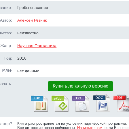
вание:
Гробы спасения
Автор:
Алексей Резник
ьство:
неизвестно
Жанр:
Научная Фантастика
Год:
2016
ISBN:
нет данных
ачать:
Купить легальную версию
автор?
Книга распространяется на условиях партнёрской программы.
Все авторские права соблюдены.
Напишите нам
, если Вы не с