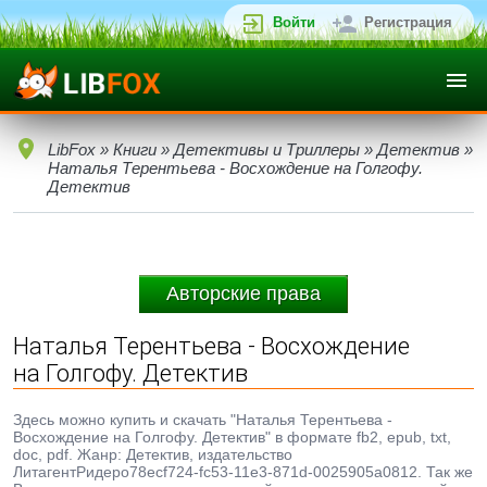
Войти
Регистрация
LibFox
»
Книги
»
Детективы и Триллеры
»
Детектив
»
Наталья Терентьева - Восхождение на Голгофу.
Детектив
Авторские права
Наталья Терентьева - Восхождение
на Голгофу. Детектив
Здесь можно купить и скачать "Наталья Терентьева -
Восхождение на Голгофу. Детектив" в формате fb2, epub, txt,
doc, pdf. Жанр: Детектив, издательство
ЛитагентРидеро78ecf724-fc53-11e3-871d-0025905a0812. Так же