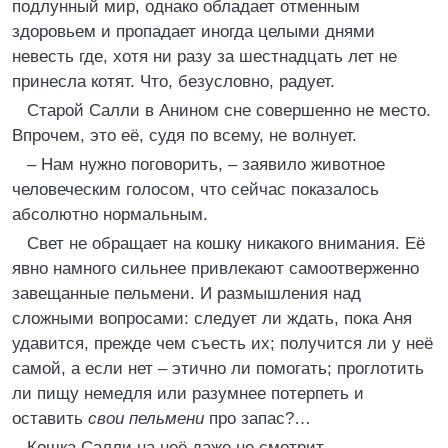
подлунный мир, однако обладает отменным
здоровьем и пропадает иногда целыми днями
невесть где, хотя ни разу за шестнадцать лет не
принесла котят. Что, безусловно, радует.
Старой Салли в Анином сне совершенно не место.
Впрочем, это её, судя по всему, не волнует.
– Нам нужно поговорить, – заявило животное
человеческим голосом, что сейчас показалось
абсолютно нормальным.
Свет не обращает на кошку никакого внимания. Её
явно намного сильнее привлекают самоотверженно
завещанные пельмени. И размышления над
сложными вопросами: следует ли ждать, пока Аня
удавится, прежде чем съесть их; получится ли у неё
самой, а если нет – этично ли помогать; проглотить
ли пищу немедля или разумнее потерпеть и
оставить
свои пельмени
про запас?…
Кошка Салли на неё даже не смотрит.