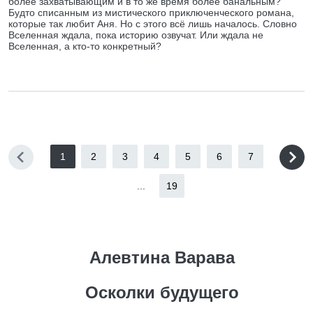
более захватывающим и в то же время более банальным?
Будто списанным из мистического приключенческого романа,
которые так любит Аня. Но с этого всё лишь началось. Словно
Вселенная ждала, пока историю озвучат. Или ждала не
Вселенная, а кто-то конкретный?
1
2
3
4
5
6
7
...
19
Алевтина Варава
Осколки будущего