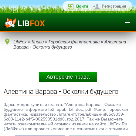
Войти
Регистрация
LibFox
»
Книги
»
Городская фантастика
» Алевтина
Варава - Осколки будущего
Авторские права
Алевтина Варава - Осколки будущего
Здесь можно купить и скачать "Алевтина Варава - Осколки
будущего" в формате fb2, epub, txt, doc, pdf. Жанр: Городская
фантастика, издательство ЛитагентСтрельбицькийf65c9039-
6c80-11e2-b4f5-002590591dd6, год 2017. Так же Вы можете
читать ознакомительный отрывок из книги на сайте LibFox.Ru
(ЛибФокс) или прочесть описание и ознакомиться с отзывами.