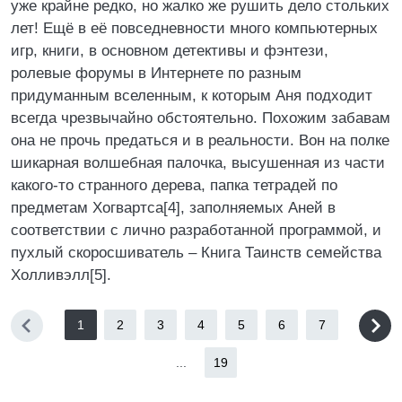
уже крайне редко, но жалко же рушить дело стольких
лет! Ещё в её повседневности много компьютерных
игр, книги, в основном детективы и фэнтези,
ролевые форумы в Интернете по разным
придуманным вселенным, к которым Аня подходит
всегда чрезвычайно обстоятельно. Похожим забавам
она не прочь предаться и в реальности. Вон на полке
шикарная волшебная палочка, высушенная из части
какого-то странного дерева, папка тетрадей по
предметам Хогвартса[4], заполняемых Аней в
соответствии с лично разработанной программой, и
пухлый скоросшиватель – Книга Таинств семейства
Холливэлл[5].
1
2
3
4
5
6
7
...
19