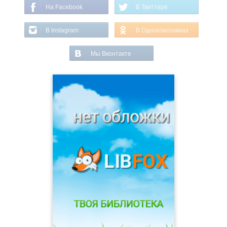
На Facebook
В Твиттере
В Instagram
В Одноклассниках
Мы Вконтакте