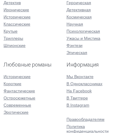
Детектив
Героическая
Иронические
Детективная
Исторические
Космическая
Классические
Научная
Крутые
Психологическая
Триллеры
Ужасы и Мистика
Шпионские
Фэнтези
Эпическая
Любовные романы
Информация
Исторические
Мы Вконтакте
Короткие
В Одноклассниках
Фантастические
На Facebook
Остросюжетные
В Твиттере
Современные
В Instagram
Эротические
Правообладателям
Политика
конфиденциальности