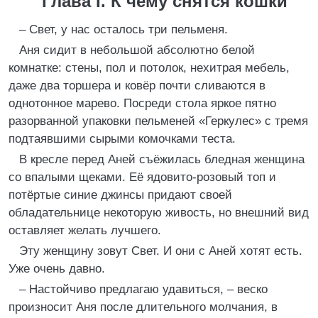
Глава I. К чему снятся кошки
– Свет, у нас осталось три пельменя.
Аня сидит в небольшой абсолютно белой
комнатке: стены, пол и потолок, нехитрая мебель,
даже два торшера и ковёр почти сливаются в
однотонное марево. Посреди стола яркое пятно
разорванной упаковки пельменей «Геркулес» с тремя
подтаявшими сырыми комочками теста.
В кресле перед Аней съёжилась бледная женщина
со впалыми щеками. Её ядовито-розовый топ и
потёртые синие джинсы придают своей
обладательнице некоторую живость, но внешний вид
оставляет желать лучшего.
Эту женщину зовут Свет. И они с Аней хотят есть.
Уже очень давно.
– Настойчиво предлагаю удавиться, – веско
произносит Аня после длительного молчания, в