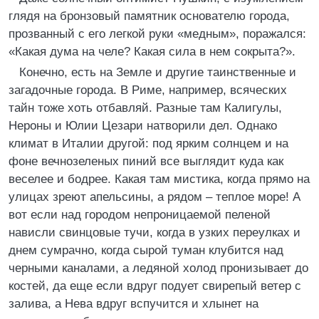
глядя на бронзовый памятник основателю города,
прозванный с его легкой руки «медным», поражался:
«Какая дума на челе? Какая сила в нем сокрыта?».
Конечно, есть на Земле и другие таинственные и
загадочные города. В Риме, например, всяческих
тайн тоже хоть отбавляй. Разные там Калигулы,
Нероны и Юлии Цезари натворили дел. Однако
климат в Италии другой: под ярким солнцем и на
фоне вечнозеленых пиний все выглядит куда как
веселее и бодрее. Какая там мистика, когда прямо на
улицах зреют апельсины, а рядом – теплое море! А
вот если над городом непроницаемой пеленой
нависли свинцовые тучи, когда в узких переулках и
днем сумрачно, когда сырой туман клубится над
черными каналами, а ледяной холод пронизывает до
костей, да еще если вдруг подует свирепый ветер с
залива, а Нева вдруг вспучится и хлынет на