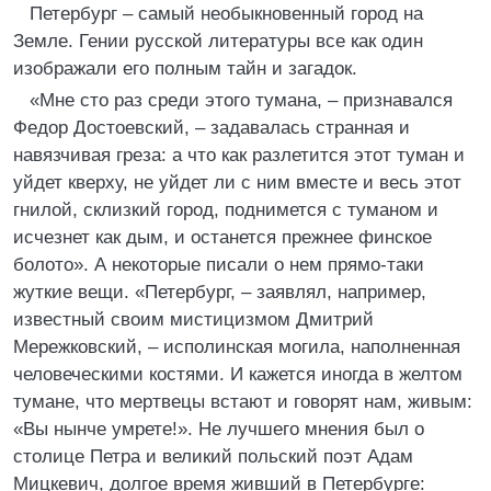
Петербург – самый необыкновенный город на
Земле. Гении русской литературы все как один
изображали его полным тайн и загадок.
«Мне сто раз среди этого тумана, – признавался
Федор Достоевский, – задавалась странная и
навязчивая греза: а что как разлетится этот туман и
уйдет кверху, не уйдет ли с ним вместе и весь этот
гнилой, склизкий город, поднимется с туманом и
исчезнет как дым, и останется прежнее финское
болото». А некоторые писали о нем прямо-таки
жуткие вещи. «Петербург, – заявлял, например,
известный своим мистицизмом Дмитрий
Мережковский, – исполинская могила, наполненная
человеческими костями. И кажется иногда в желтом
тумане, что мертвецы встают и говорят нам, живым:
«Вы нынче умрете!». Не лучшего мнения был о
столице Петра и великий польский поэт Адам
Мицкевич, долгое время живший в Петербурге: