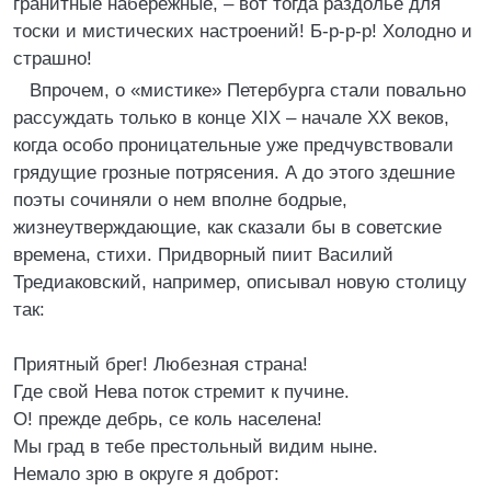
гранитные набережные, – вот тогда раздолье для
тоски и мистических настроений! Б-р-р-р! Холодно и
страшно!
Впрочем, о «мистике» Петербурга стали повально
рассуждать только в конце XIX – начале XX веков,
когда особо проницательные уже предчувствовали
грядущие грозные потрясения. А до этого здешние
поэты сочиняли о нем вполне бодрые,
жизнеутверждающие, как сказали бы в советские
времена, стихи. Придворный пиит Василий
Тредиаковский, например, описывал новую столицу
так:
Приятный брег! Любезная страна!
Где свой Нева поток стремит к пучине.
О! прежде дебрь, се коль населена!
Мы град в тебе престольный видим ныне.
Немало зрю в округе я доброт: