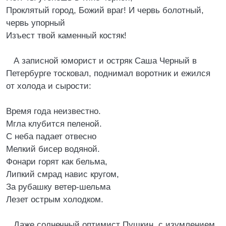
Проклятый город, Божий враг! И червь болотный,
червь упорный
Изъест твой каменный костяк!
А записной юморист и остряк Саша Черный в
Петербурге тосковал, поднимал воротник и ежился
от холода и сырости:
Время года неизвестно.
Мгла клубится пеленой.
С неба падает отвесно
Мелкий бисер водяной.
Фонари горят как бельма,
Липкий смрад навис кругом,
За рубашку ветер-шельма
Лезет острым холодком.
Даже солнечный оптимист Пушкин, с изумлением