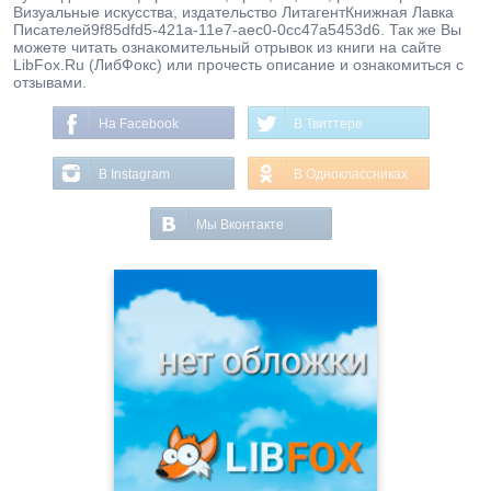
Визуальные искусства, издательство ЛитагентКнижная Лавка
Писателей9f85dfd5-421a-11e7-aec0-0cc47a5453d6. Так же Вы
можете читать ознакомительный отрывок из книги на сайте
LibFox.Ru (ЛибФокс) или прочесть описание и ознакомиться с
отзывами.
На Facebook
В Твиттере
В Instagram
В Одноклассниках
Мы Вконтакте