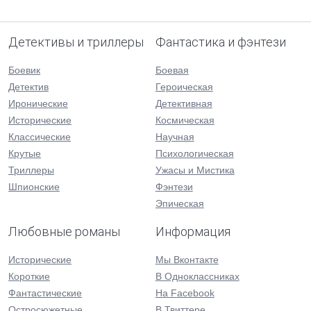
Детективы и триллеры
Фантастика и фэнтези
Боевик
Боевая
Детектив
Героическая
Иронические
Детективная
Исторические
Космическая
Классические
Научная
Крутые
Психологическая
Триллеры
Ужасы и Мистика
Шпионские
Фэнтези
Эпическая
Любовные романы
Информация
Исторические
Мы Вконтакте
Короткие
В Одноклассниках
Фантастические
На Facebook
Остросюжетные
В Твиттере