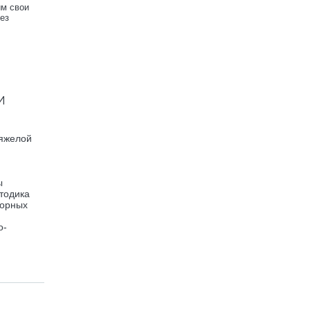
им свои
ез
и
тяжелой
ы
етодика
торных
о-