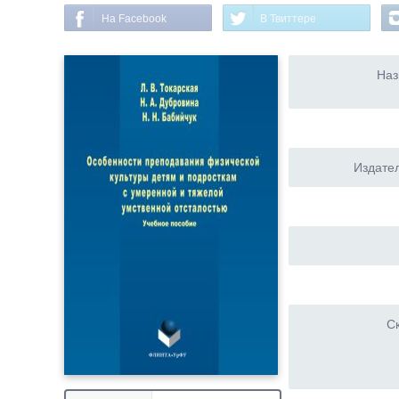
На Facebook
В Твиттере
Наз
Издател
Ск