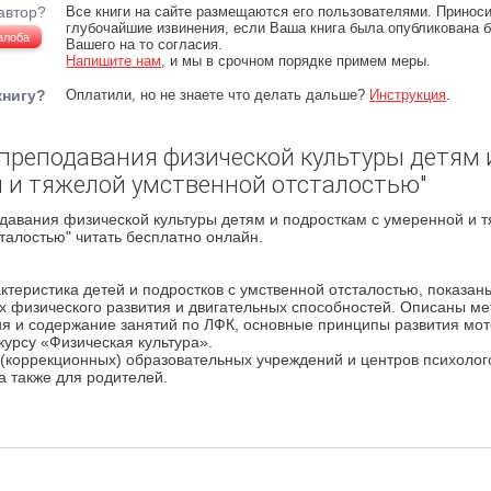
автор?
Все книги на сайте размещаются его пользователями. Принос
глубочайшие извинения, если Ваша книга была опубликована б
алоба
Вашего на то согласия.
Напишите нам
, и мы в срочном порядке примем меры.
книгу?
Оплатили, но не знаете что делать дальше?
Инструкция
.
преподавания физической культуры детям 
 и тяжелой умственной отсталостью"
давания физической культуры детям и подросткам с умеренной и 
талостью" читать бесплатно онлайн.
ктеристика детей и подростков с умственной отсталостью, показан
их физического развития и двигательных способностей. Описаны м
ция и содержание занятий по ЛФК, основные принципы развития мо
урсу «Физическая культура».
 (коррекционных) образовательных учреждений и центров психолог
а также для родителей.