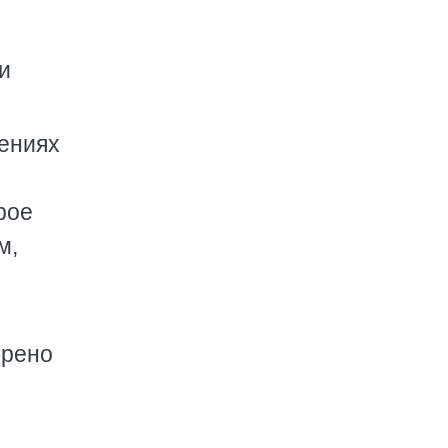
и
ениях
рое
м,
трено