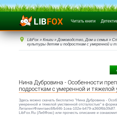
Читать книги
Детекти
LibFox
»
Книги
»
Домоводство, Дом и семья
»
С
культуры детям и подросткам с умеренной и
Нина Дубровина - Особенности преп
подросткам с умеренной и тяжелой
Здесь можно скачать бесплатно "Нина Дубровина - Осо
умеренной и тяжелой умственной отсталостью" в формате 
ЛитагентФлинтаec6fb446-1cea-102e-b479-a360f6b39df7. 
LibFox.Ru (ЛибФокс) или прочесть описание и ознакомит