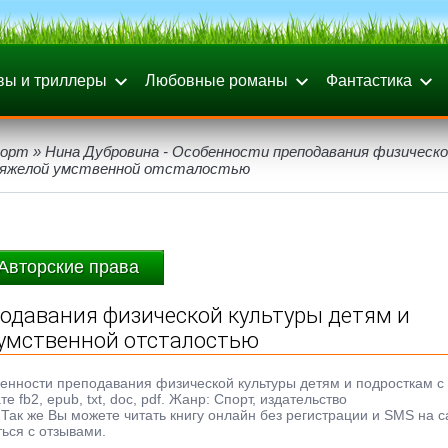
вы и триллеры
Любовные романы
Фантастика
порт
» Нина Дубровина - Особенности преподавания физическ
 тяжелой умственной отсталостью
Авторские права
одавания физической культуры детям и
 умственной отсталостью
бенности преподавания физической культуры детям и подросткам с
fb2, epub, txt, doc, pdf. Жанр: Спорт, издательство
Так же Вы можете читать книгу онлайн без регистрации и SMS на с
ься с отзывами.