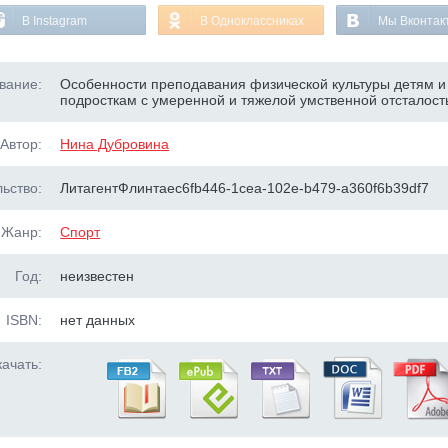
В Instagram
В Одноклассниках
Мы Вконтак
вание:
Особенности преподавания физической культуры детям и
подросткам с умеренной и тяжелой умственной отсталос
Автор:
Нина Дубровина
ьство:
ЛитагентФлинтаec6fb446-1cea-102e-b479-a360f6b39df7
Жанр:
Спорт
Год:
неизвестен
ISBN:
нет данных
ачать: