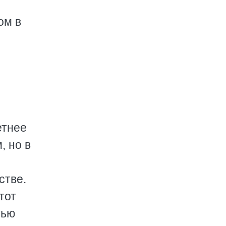
ом в
етнее
, но в
стве.
тот
тью