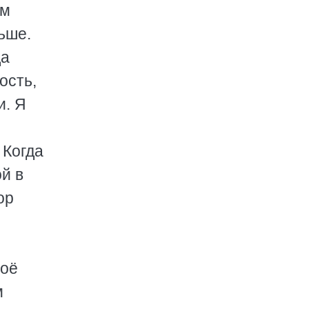
ем
ьше.
да
ость,
и. Я
 Когда
й в
ор
моё
м