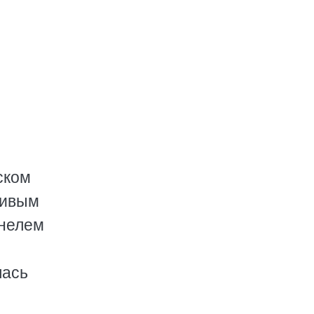
ском
сивым
ннелем
лась