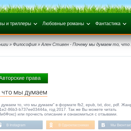
вы и триллеры
Любовные романы
Фантастика
ниги
»
Философия
» Ален Стивен - Почему мы думаем то, что
Авторские права
, что мы думаем
думаем то, что мы думаем" в формате fb2, epub, txt, doc, pdf. Жан
e2-86b3-b737ee03444a, год 2017. Так же Вы можете читать
ЛибФокс) или прочесть описание и ознакомиться с отзывами.
В Instagram
В Одноклассниках
Мы Вконтак