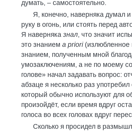
думать, – самостоятельно.
Я, конечно, наверняка думал 
руку в огонь, или стоять перед ав
Я наверняка
знал
, что значит исп
это знанием
a priori
(излюбленное 
знанием, полученным мной благод
умозаключениям, а не по моему со
голове» начал задавать вопрос: отч
абзаце я несколько раз употребил
который обычно используют для о
произойдёт, если время вдруг оста
голоса во всех головах вдруг пер
Сколько я просидел в размышл