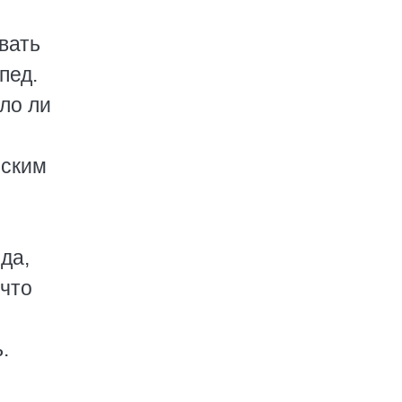
овать
пед.
ыло ли
еским
да,
 что
.