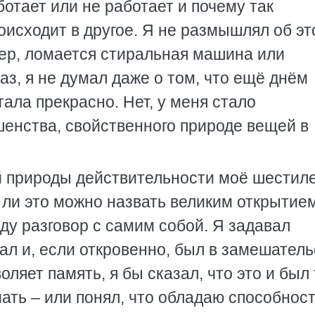
ботает или не работает и почему так
роисходит в другое. Я не размышлял об эт
ер, ломается стиральная машина или
з, я не думал даже о том, что ещё днём
ала прекрасно. Нет, у меня стало
енства, свойственного природе вещей в
й природы действительности моё шестил
ли это можно назвать великим открытием
еду разговор с самим собой. Я задавал
л и, если откровенно, был в замешатель
ляет память, я бы сказал, что это и был 
мать – или понял, что обладаю способнос