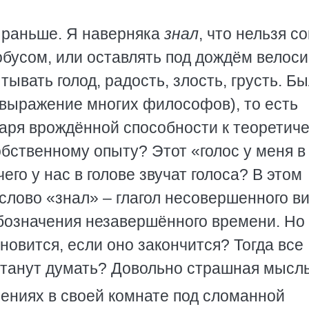
и раньше. Я наверняка
знал
, что нельзя с
тобусом, или оставлять под дождём велоси
ытывать голод, радость, злость, грусть. Б
выражение многих философов), то есть
аря врождённой способности к теоретич
бственному опыту? Этот «голос у меня в
его у нас в голове звучат голоса? В этом
 слово «знал» – глагол несовершенного ви
бозначения незавершённого времени. Но
новится, если оно закончится? Тогда все
естанут думать? Довольно страшная мысль
ениях в своей комнате под сломанной