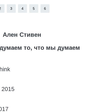
2
3
4
5
6
Ален Стивен
думаем то, что мы думаем
hink
d 2015
017