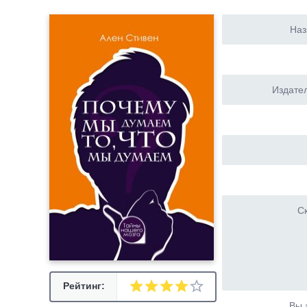
Наз
Издател
Ск
Рейтинг:
Вы 