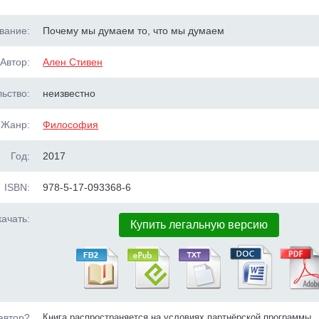
вание:
Почему мы думаем то, что мы думаем
Автор:
Ален Стивен
ьство:
неизвестно
Жанр:
Философия
Год:
2017
ISBN:
978-5-17-093368-6
ачать:
Купить легальную версию
автор?
Книга распространяется на условиях партнёрской программы.