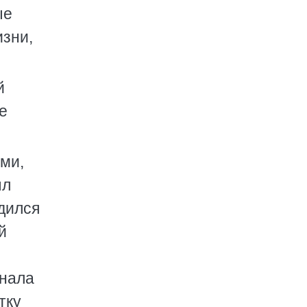
ые
изни,
й
е
ми,
ыл
одился
й
знала
тку