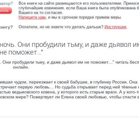
автор?
Все книги на сайте размещаются его пользователями. Принос
глубочайшие извинения, если Ваша книга была опубликована б
алоба
Вашего на то согласия.
Напишите нам
, и мы в срочном порядке примем меры.
книгу?
Оплатили, но не знаете что делать дальше?
Инструкция
.
ночь. Они пробудили тьму, и даже дьявол и
не поможет…"
. Они пробудили тьму, и даже дьявол им не поможет…" читать бес
онлайн.
вшая чудом, переезжает к своей бабушке, в глубинку России. Она
встречает первую любовь… Но судьба открывает перед ней тёмные 
стью ведьмовского ковена, у которого есть старые враги. А у кого-т
довском мире? Пожертвует ли Елена своей любовью, чтобы спасти 