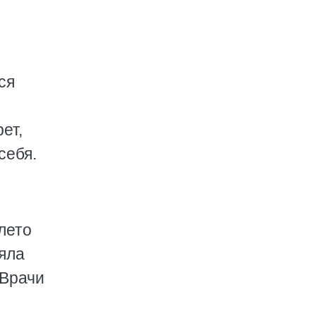
ся
ет,
себя.
лето
няла
 Врачи