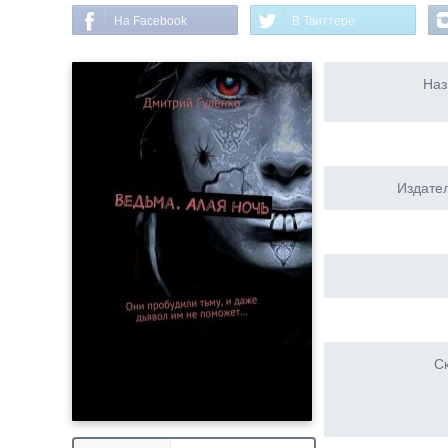
На Facebook
В Твиттере
Наз
Издател
Ск