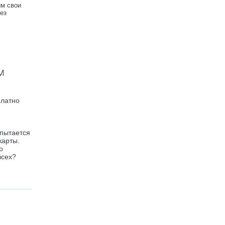
им свои
ез
м
платно
 пытается
карты.
о
всех?