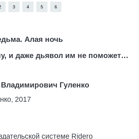
2
3
4
5
6
едьма. Алая ночь
у, и даже дьявол им не поможет…
 Владимирович Гуленко
нко, 2017
здательской системе Ridero