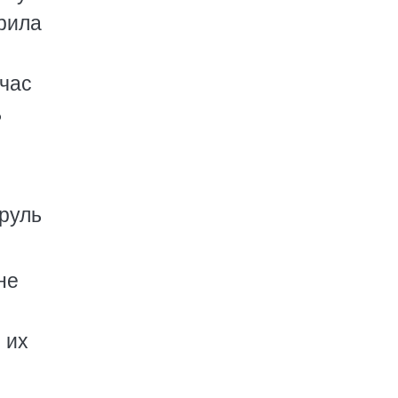
ерила
йчас
ь
руль
не
 их