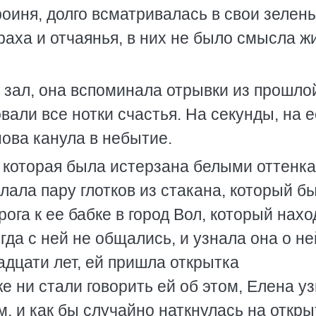
оиня, долго всматривалась в свои зелен
траха и отчаянья, в них не было смысла ж
 зал, она вспоминала отрывки из прошло
вали все нотки счастья. На секунды, на е
нова канула в небытие.
 которая была истерзана белыми оттенка
лала пару глотков из стакана, который б
ога к ее бабке в город Вол, который нах
огда с ней не общались, и узнала она о не
дцати лет, ей пришла открытка
е ни стали говорить ей об этом, Елена у
м, и как бы случайно наткнулась на откры