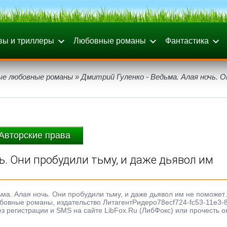
вы и триллеры
Любовные романы
Фантастика
ые любовные романы
» Дмитрий Гуленко - Ведьма. Алая ночь. О
…
Авторские права
ь. Они пробудили тьму, и даже дьявол им
ьма. Алая ночь. Они пробудили тьму, и даже дьявол им не поможет
любовные романы, издательство ЛитагентРидеро78ecf724-fc53-11e3-
ез регистрации и SMS на сайте LibFox.Ru (ЛибФокс) или прочесть 