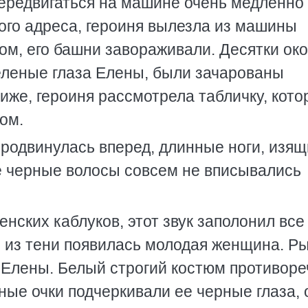
ередвигаться на машине очень медленно
ого адреса, героиня вылезла из машины
ом, его башни завораживали. Десятки ок
Зеленые глаза Елены, были зачарованы
иже, героиня рассмотрела табличку, кото
дом.
продвинулась вперед, длинные ноги, изя
 черные волосы совсем не вписывались
нских каблуков, этот звук заполонил все
ц, из тени появилась молодая женщина. Р
а Елены. Белый строгий костюм противор
ные очки подчеркивали ее черные глаза, 