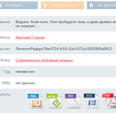
В Instagram
В Одноклассниках
Мы Вконтак
вание:
Ведьма. Алая ночь. Они пробудили тьму, и даже дьявол и
не поможет…
Автор:
Дмитрий Гуленко
ьство:
ЛитагентРидеро78ecf724-fc53-11e3-871d-0025905a0812
Жанр:
Современные любовные романы
Год:
неизвестен
ISBN:
нет данных
ачать: