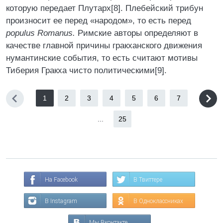
которую передает Плутарх[8]. Плебейский трибун
произносит ее перед «народом», то есть перед
populus Romanus.
Римские авторы определяют в
качестве главной причины гракханского движения
нумантинские события, то есть считают мотивы
Тиберия Гракха чисто политическими[9].
1
2
3
4
5
6
7
...
25
На Facebook
В Твиттере
В Instagram
В Одноклассниках
Мы Вконтакте