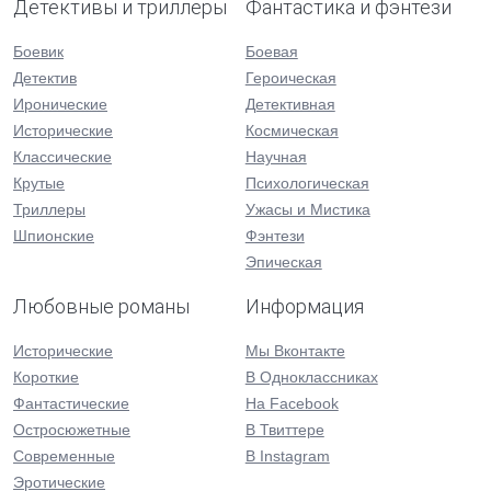
Детективы и триллеры
Фантастика и фэнтези
Боевик
Боевая
Детектив
Героическая
Иронические
Детективная
Исторические
Космическая
Классические
Научная
Крутые
Психологическая
Триллеры
Ужасы и Мистика
Шпионские
Фэнтези
Эпическая
Любовные романы
Информация
Исторические
Мы Вконтакте
Короткие
В Одноклассниках
Фантастические
На Facebook
Остросюжетные
В Твиттере
Современные
В Instagram
Эротические