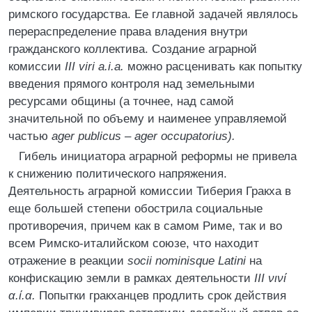
римского государства. Ее главной задачей являлось
перераспределение права владения внутри
гражданского коллектива. Создание аграрной
комиссии
III viri a.i.a.
можно расценивать как попытку
введения прямого контроля над земельными
ресурсами общины (а точнее, над самой
значительной по объему и наименее управляемой
частью
ager publicus – ager occupatorius).
Гибель инициатора аграрной реформы не привела
к снижению политического напряжения.
Деятельность аграрной комиссии Тиберия Гракха в
еще большей степени обострила социальные
противоречия, причем как в самом Риме, так и во
всем Римско-италийском союзе, что находит
отражение в реакции
socii nominisque Latini
на
конфискацию земли в рамках деятельности
III νινί
α.ί.α.
Попытки гракханцев продлить срок действия