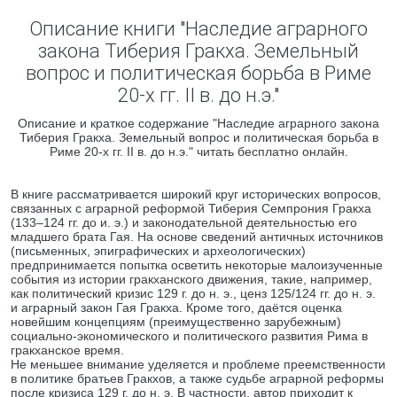
Описание книги "Наследие аграрного
закона Тиберия Гракха. Земельный
вопрос и политическая борьба в Риме
20-х гг. II в. до н.э."
Описание и краткое содержание "Наследие аграрного закона
Тиберия Гракха. Земельный вопрос и политическая борьба в
Риме 20-х гг. II в. до н.э." читать бесплатно онлайн.
В книге рассматривается широкий круг исторических вопросов,
связанных с аграрной реформой Тиберия Семпрония Гракха
(133–124 гг. до и. э.) и законодательной деятельностью его
младшего брата Гая. На основе сведений античных источников
(письменных, эпиграфических и археологических)
предпринимается попытка осветить некоторые малоизученные
события из истории гракханского движения, такие, например,
как политический кризис 129 г. до н. э., ценз 125/124 гг. до н. э.
и аграрный закон Гая Гракха. Кроме того, даётся оценка
новейшим концепциям (преимущественно зарубежным)
социально-экономического и политического развития Рима в
гракханское время.
Не меньшее внимание уделяется и проблеме преемственности
в политике братьев Гракхов, а также судьбе аграрной реформы
после кризиса 129 г. до н. э. В частности, автор приходит к