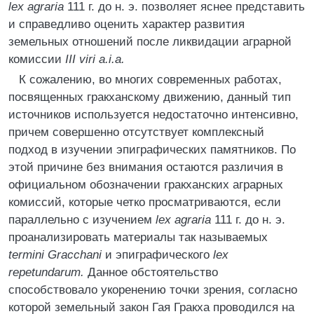
lex agraria
111 г. до н. э. позволяет яснее представить
и справедливо оценить характер развития
земельных отношений после ликвидации аграрной
комиссии
III viri a.i.a.
К сожалению, во многих современных работах,
посвященных гракханскому движению, данный тип
источников используется недостаточно интенсивно,
причем совершенно отсутствует комплексный
подход в изучении эпиграфических памятников. По
этой причине без внимания остаются различия в
официальном обозначении гракханских аграрных
комиссий, которые четко просматриваются, если
параллельно с изучением
lex agraria
111 г. до н. э.
проанализировать материалы так называемых
termini Gracchani
и эпиграфического
lex
repetundarum.
Данное обстоятельство
способствовало укоренению точки зрения, согласно
которой земельный закон Гая Гракха проводился на