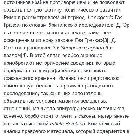
источников крайне противоречивы и не позволяют
создать полную картину политического развития
Рима в рассматриваемый период.
Lex agraria
Гая
Гракха, по словам британского исследователя Д. Эр
л а, является «во многих аспектах наименее
освещенным из всех законов Гая Гракха»[3]. Д.
Стоктон сравнивает
lex Sempremia agraria II
с
пазлом[4]. В этой связи особое значение
приобретают исторические сведения, которые
содержатся в эпиграфических памятниках
гракханского времени. Именно они представляют
наибольшую ценность в рамках проводимого
исследования, так как в них запечатлены
объективные условия развития земельных
отношений. Из числа эпиграфических источников,
конечно, особо стоит отметить законы, начертанные
на так называемой
tabula Bembina.
Комплексный
анализ правового материала, который содержится в