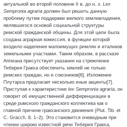
актуальной во второй половине II в. до н. э.
Lex
Sempronia agraria
должен был решить данную
проблему путем поддержки мелкого землевладения,
являвшегося основой социальной структуры
римской гражданской общины. Для этой цели была
создана аграрная комиссия, в функции которой
входило наделение малоимущих римлян и италиков
земельными участками. Таким образом, в рассказе
Аппиана присутствует указание на стремление
Тиберия Гракха обеспечить землей не только
римских граждан, но и союзников[6]. Изложение
Плутарха предлагает несколько иные акценты[7].
Приступая к характеристике
lex Sempronia agraria
, он
говорит об имущественной дифференциации в
среде
римского
гражданского коллектива как о
главной причине гракханского движения (Plut. Tib. et
С. Gracch. 8. 1–2). Это становится очевидным при
чтении широко известной речи Тиберия Гракха,