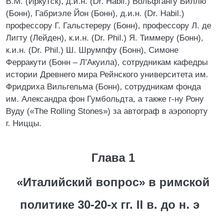
В.М. (Иркутск), д.и.н. (Dr. Habil.) Вольфгангу Биллю
(Бонн), Габриэле Йон (Бонн), д.и.н. (Dr. Habil.)
профессору Г. Гальстереру (Бонн), профессору Л. де
Лигту (Лейден), к.и.н. (Dr. Phil.) Я. Тиммеру (Бонн),
к.и.н. (Dr. Phil.) Ш. Шрумпфу (Бонн), Симоне
Ферракути (Бонн – Л’Акуила), сотрудникам кафедры
истории Древнего мира Рейнского университета им.
Фридриха Вильгельма (Бонн), сотрудникам фонда
им. Александра фон Гумбольдта, а также г-ну Рону
Вуду («The Rolling Stones») за автограф в аэропорту
г. Ниццы.
Глава 1
«Италийский вопрос» в римской
политике 30-20-х гг. II в. до н. э