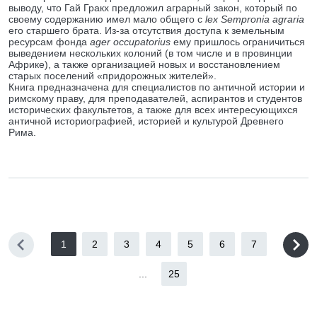
выводу, что Гай Гракх предложил аграрный закон, который по
своему содержанию имел мало общего с
lex Sempronia agraria
его старшего брата. Из-за отсутствия доступа к земельным
ресурсам фонда
ager occupatorius
ему пришлось ограничиться
выведением нескольких колоний (в том числе и в провинции
Африке), а также организацией новых и восстановлением
старых поселений «придорожных жителей».
Книга предназначена для специалистов по античной истории и
римскому праву, для преподавателей, аспирантов и студентов
исторических факультетов, а также для всех интересующихся
античной историографией, историей и культурой Древнего
Рима.
1
2
3
4
5
6
7
...
25