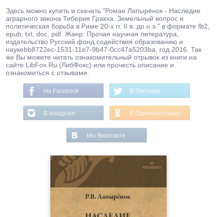
Здесь можно купить и скачать "Роман Лапырёнок - Наследие
аграрного закона Тиберия Гракха. Земельный вопрос и
политическая борьба в Риме 20-х гг. II в. до н.э." в формате fb2,
epub, txt, doc, pdf. Жанр: Прочая научная литература,
издательство Русский фонд содействия образованию и
наукеbb8722ec-1531-11e7-9b47-0cc47a5203ba, год 2016. Так
же Вы можете читать ознакомительный отрывок из книги на
сайте LibFox.Ru (ЛибФокс) или прочесть описание и
ознакомиться с отзывами.
На Facebook
В Твиттере
В Instagram
В Одноклассниках
Мы Вконтакте