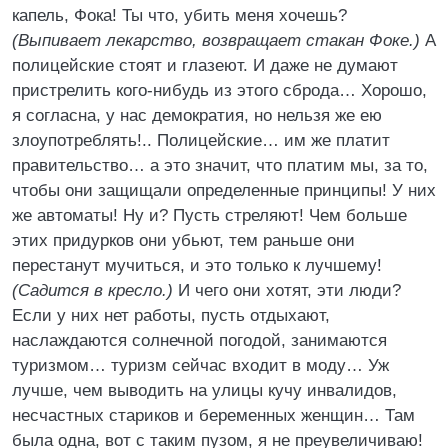
капель, Фока! Ты что, убить меня хочешь?
(Выпивает лекарство, возвращает стакан Фоке.)
А
полицейские стоят и глазеют. И даже не думают
пристрелить кого-нибудь из этого сброда… Хорошо,
я согласна, у нас демократия, но нельзя же ею
злоупотреблять!.. Полицейские… им же платит
правительство… а это значит, что платим мы, за то,
чтобы они защищали определенные принципы! У них
же автоматы! Ну и? Пусть стреляют! Чем больше
этих придурков они убьют, тем раньше они
перестанут мучиться, и это только к лучшему!
(Садится в кресло.)
И чего они хотят, эти люди?
Если у них нет работы, пусть отдыхают,
наслаждаются солнечной погодой, занимаются
туризмом… туризм сейчас входит в моду… Уж
лучше, чем выводить на улицы кучу инвалидов,
несчастных стариков и беременных женщин… Там
была одна, вот с таким пузом, я не преувеличиваю!