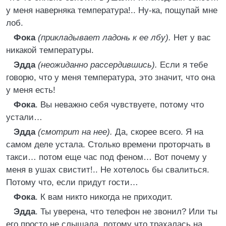
у меня наверняка температура!.. Ну-ка, пощупай мне
лоб.
Фока
(прикладывает ладонь к ее лбу).
Нет у вас
никакой температуры.
Эдда
(неожиданно рассердившись).
Если я тебе
говорю, что у меня температура, это значит, что она
у меня есть!
Фока
. Вы неважно себя чувствуете, потому что
устали…
Эдда
(смотрит на нее).
Да, скорее всего. Я на
самом деле устала. Столько времени проторчать в
такси… потом еще час под феном… Вот почему у
меня в ушах свистит!.. Не хотелось бы свалиться.
Потому что, если придут гости…
Фока
. К вам никто никогда не приходит.
Эдда
. Ты уверена, что телефон не звонил? Или ты
его просто не слышала, потому что трахалась на