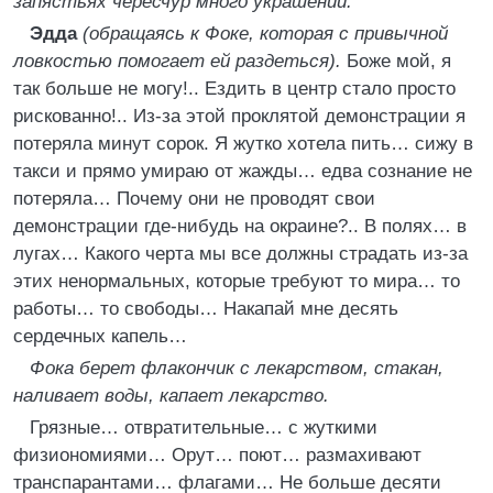
запястьях чересчур много украшений.
Эдда
(обращаясь к Фоке, которая с привычной
ловкостью помогает ей раздеться).
Боже мой, я
так больше не могу!.. Ездить в центр стало просто
рискованно!.. Из-за этой проклятой демонстрации я
потеряла минут сорок. Я жутко хотела пить… сижу в
такси и прямо умираю от жажды… едва сознание не
потеряла… Почему они не проводят свои
демонстрации где-нибудь на окраине?.. В полях… в
лугах… Какого черта мы все должны страдать из-за
этих ненормальных, которые требуют то мира… то
работы… то свободы… Накапай мне десять
сердечных капель…
Фока берет флакончик с лекарством, стакан,
наливает воды, капает лекарство.
Грязные… отвратительные… с жуткими
физиономиями… Орут… поют… размахивают
транспарантами… флагами… Не больше десяти