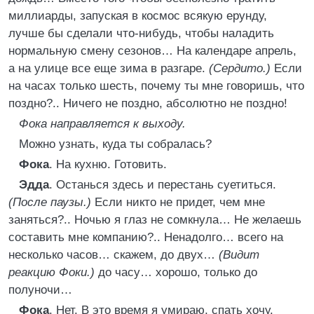
миллиарды, запуская в космос всякую ерунду,
лучше бы сделали что-нибудь, чтобы наладить
нормальную смену сезонов… На календаре апрель,
а на улице все еще зима в разгаре.
(Сердито.)
Если
на часах только шесть, почему ты мне говоришь, что
поздно?.. Ничего не поздно, абсолютно не поздно!
Фока направляется к выходу.
Можно узнать, куда ты собралась?
Фока
. На кухню. Готовить.
Эдда
. Останься здесь и перестань суетиться.
(После паузы.)
Если никто не придет, чем мне
заняться?.. Ночью я глаз не сомкнула… Не желаешь
составить мне компанию?.. Ненадолго… всего на
несколько часов… скажем, до двух…
(Видит
реакцию Фоки.)
до часу… хорошо, только до
полуночи…
Фока
. Нет. В это время я умираю, спать хочу.