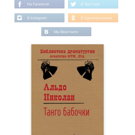
На Facebook
В Твиттере
В Instagram
В Одноклассниках
Мы Вконтакте