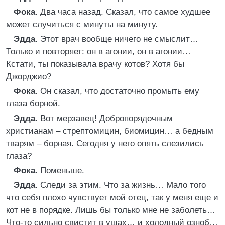
Фока
. Два часа назад. Сказал, что самое худшее
может случиться с минуты на минуту.
Эдда
. Этот врач вообще ничего не смыслит…
Только и повторяет: он в агонии, он в агонии…
Кстати, ты показывала врачу котов? Хотя бы
Джорджио?
Фока
. Он сказал, что достаточно промыть ему
глаза борной.
Эдда
. Вот мерзавец! Добропорядочным
христианам – стрептомицин, биомицин… а бедным
тварям – борная. Сегодня у него опять слезились
глаза?
Фока
. Поменьше.
Эдда
. Следи за этим. Что за жизнь… Мало того
что себя плохо чувствует мой отец, так у меня еще и
кот не в порядке. Лишь бы только мне не заболеть…
Что-то сильно свистит в ушах… и холодный озноб…