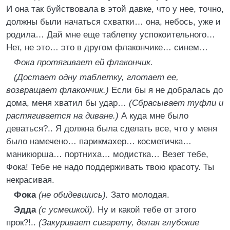
И она так буйствовала в этой давке, что у нее, точно,
должны были начаться схватки… она, небось, уже и
родила… Дай мне еще таблетку успокоительного…
Нет, не это… это в другом флакончике… синем…
Фока протягивает ей флакончик.
(Достает одну таблетку, глотает ее,
возвращает флакончик.)
Если бы я не добралась до
дома, меня хватил бы удар…
(Сбрасывает туфли и
растягивается на диване.)
А куда мне было
деваться?.. Я должна была сделать все, что у меня
было намечено… парикмахер… косметичка…
маникюрша… портниха… модистка… Везет тебе,
Фока! Тебе не надо поддерживать твою красоту. Ты
некрасивая.
Фока
(не обидевшись).
Зато молодая.
Эдда
(с усмешкой).
Ну и какой тебе от этого
прок?!..
(Закуривает сигарету, делая глубокие