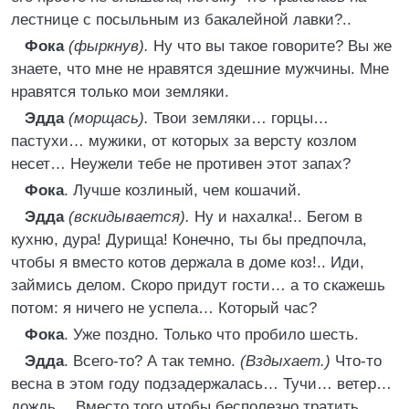
лестнице с посыльным из бакалейной лавки?..
Фока
(фыркнув).
Ну что вы такое говорите? Вы же
знаете, что мне не нравятся здешние мужчины. Мне
нравятся только мои земляки.
Эдда
(морщась).
Твои земляки… горцы…
пастухи… мужики, от которых за версту козлом
несет… Неужели тебе не противен этот запах?
Фока
. Лучше козлиный, чем кошачий.
Эдда
(вскидывается).
Ну и нахалка!.. Бегом в
кухню, дура! Дурища! Конечно, ты бы предпочла,
чтобы я вместо котов держала в доме коз!.. Иди,
займись делом. Скоро придут гости… а то скажешь
потом: я ничего не успела… Который час?
Фока
. Уже поздно. Только что пробило шесть.
Эдда
. Всего-то? А так темно.
(Вздыхает.)
Что-то
весна в этом году подзадержалась… Тучи… ветер…
дождь… Вместо того чтобы бесполезно тратить