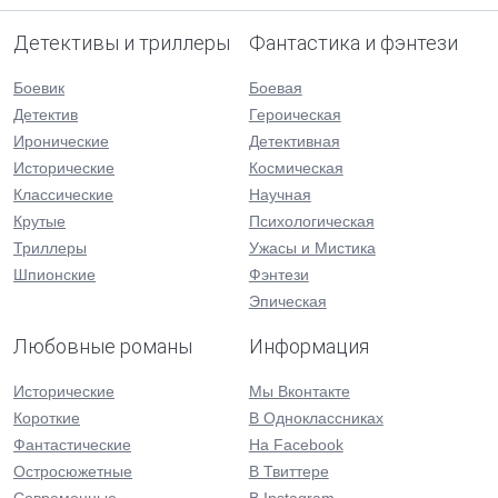
Детективы и триллеры
Фантастика и фэнтези
Боевик
Боевая
Детектив
Героическая
Иронические
Детективная
Исторические
Космическая
Классические
Научная
Крутые
Психологическая
Триллеры
Ужасы и Мистика
Шпионские
Фэнтези
Эпическая
Любовные романы
Информация
Исторические
Мы Вконтакте
Короткие
В Одноклассниках
Фантастические
На Facebook
Остросюжетные
В Твиттере