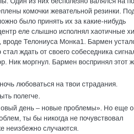
ы. Один из них бесполезно валялся на по
еплены комочки жевательной резинки. По
ожно было принять их за какие-нибудь
центр еле слышно исполнял хаотичные х
, вроде Телониуса Монка1. Бармен устал
 стал ждать от своего собеседника сигна
ор. Ник моргнул. Бармен воспринял этот 
 ночь любоваться на твои страдания.
ыть полегче.
Новый день – новые проблемы». Но еще 
роблем, ты бы никогда не почувствовал
е неизбежно случаются.