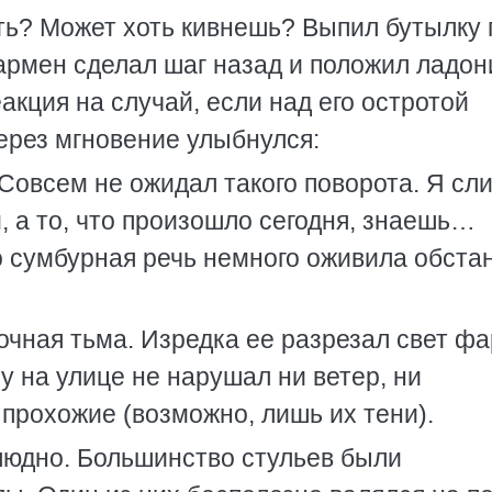
ить? Может хоть кивнешь? Выпил бутылку 
 бармен сделал шаг назад и положил ладон
акция на случай, если над его остротой
через мгновение улыбнулся:
 Совсем не ожидал такого поворота. Я с
, а то, что произошло сегодня, знаешь…
го сумбурная речь немного оживила обстан
очная тьма. Изредка ее разрезал свет фа
 на улице не нарушал ни ветер, ни
прохожие (возможно, лишь их тени).
людно. Большинство стульев были