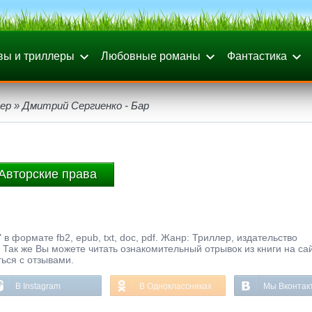
вы и триллеры
Любовные романы
Фантастика
ер
» Дмитрий Сергиенко - Бар
Авторские права
в формате fb2, epub, txt, doc, pdf. Жанр: Триллер, издательство
Так же Вы можете читать ознакомительный отрывок из книги на са
ься с отзывами.
В Instagram
В Одноклассниках
Мы Вконтак