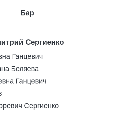
Бар
итрий Сергиенко
вна Ганцевич
на Беляева
вна Ганцевич
в
оревич Сергиенко