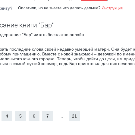
книгу?
Оплатили, но не знаете что делать дальше?
Инструкция
.
сание книги "Бар"
одержание "Бар" читать бесплатно онлайн.
зать последние слова своей недавно умершей матери. Она будет ж
собому приглашению. Вместе с новой знакомой – девочкой по имени
маленького южного городка. Теперь, чтобы дойти до цели, им прид
иться в самый жуткий кошмар, ведь Бар приготовил для них нечело
4
5
6
7
...
21