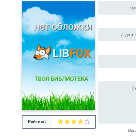
Наз
Издател
Ск
Рейтинг:
Вы 