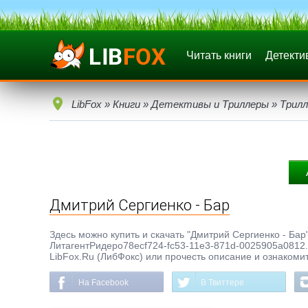
Читать книги
Детекти
LibFox
»
Книги
»
Детективы и Триллеры
»
Трилл
Дмитрий Сергиенко - Бар
Здесь можно купить и скачать "Дмитрий Сергиенко - Бар" 
ЛитагентРидеро78ecf724-fc53-11e3-871d-0025905a0812. 
LibFox.Ru (ЛибФокс) или прочесть описание и ознакомит
На Facebook
В Твиттере