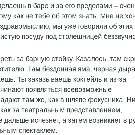
делаешь в баре и за его пределами – очен
кому как не тебе об этом знать. Мне не хо
 здравомыслию, мы уже говорили об этих
чистую посуду под столешницей беззвучн
еть за барную стойку. Казалось, там ск
етителю. Там бездонная яма, черная дыра
аешь. Ты заказываешь коктейль и из-за
начинают появляться всевозможные
адают там же, как в шляпе фокусника. Н
, как за театральным представлением,
 дальше исчезнет, а затем возникнет в р
льным спектаклем.