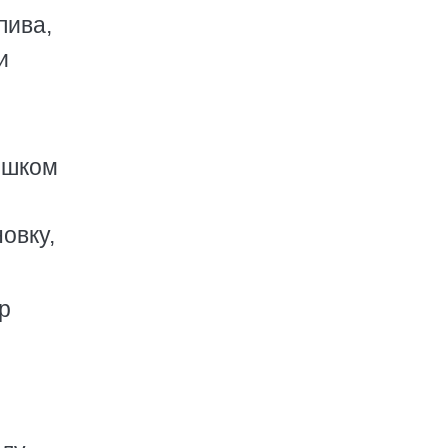
пива,
и
лишком
овку,
р