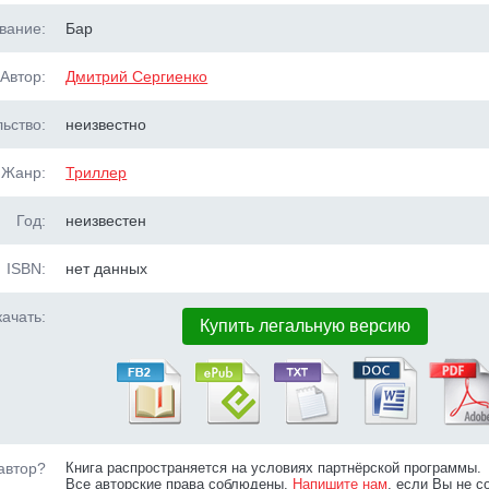
вание:
Бар
Автор:
Дмитрий Сергиенко
ьство:
неизвестно
Жанр:
Триллер
Год:
неизвестен
ISBN:
нет данных
ачать:
Купить легальную версию
автор?
Книга распространяется на условиях партнёрской программы.
Все авторские права соблюдены.
Напишите нам
, если Вы не с