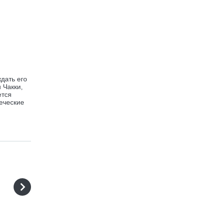
дать его
 Чакки,
ется
веческие