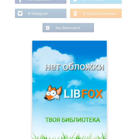
В Instagram
В Одноклассниках
Мы Вконтакте