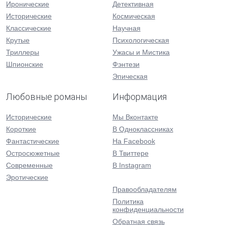
Иронические
Детективная
Исторические
Космическая
Классические
Научная
Крутые
Психологическая
Триллеры
Ужасы и Мистика
Шпионские
Фэнтези
Эпическая
Любовные романы
Информация
Исторические
Мы Вконтакте
Короткие
В Одноклассниках
Фантастические
На Facebook
Остросюжетные
В Твиттере
Современные
В Instagram
Эротические
Правообладателям
Политика
конфиденциальности
Обратная связь