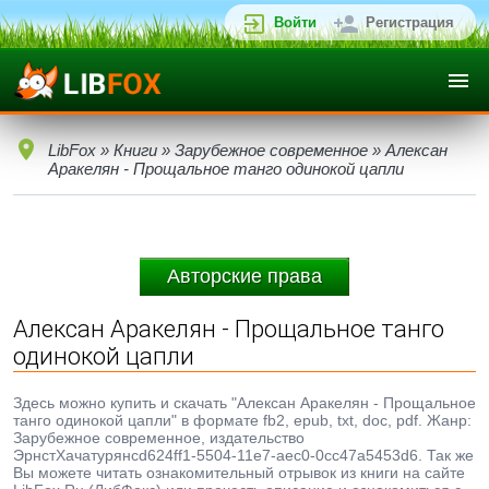
Войти
Регистрация
LibFox
»
Книги
»
Зарубежное современное
» Алексан
Аракелян - Прощальное танго одинокой цапли
Авторские права
Алексан Аракелян - Прощальное танго
одинокой цапли
Здесь можно купить и скачать "Алексан Аракелян - Прощальное
танго одинокой цапли" в формате fb2, epub, txt, doc, pdf. Жанр:
Зарубежное современное, издательство
ЭрнстХачатурянcd624ff1-5504-11e7-aec0-0cc47a5453d6. Так же
Вы можете читать ознакомительный отрывок из книги на сайте