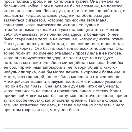
просыпалась утром, и ей хотелось в туалет. Она лежала на
больничной койке. Ноги и руки ее были сломаны, но повезло,
что не позвоночник. Левая рука, хотя и в гипсе, но работала, и
она могла, когда остальные уходили на обед, раза два
затянуться сигаретой, которую приносила тетя Маня,
санитарка, когда вытаскивала из-под нее судно с
отработанными отходами ее уже стареющего тела. Нельзя
себя обманывать, это поняла она здесь, в больнице. У нее
было стареющее тело, а не уставшее, которому нужен отдых.
Пальцы на ногах уже работали, с нее сняли гипс, и она стала
учиться ходить. Это был плохой год во всех отношениях. Она
точно помнит, что именно эта мысль прозвучала в ее голове,
когда она почувствовала удар и полет и где-то в воздухе
потеряла сознание. Ее сбила милицейская машина. Если бы
ее сбил приличный автомобиль, не говоря об авто какого-
нибудь олигарха, она бы могла лежать в хорошей больнице, а
может, и за границей, но ее сбила маленькая отечественная
милицейская машина, с двумя постовыми, и самое ужасное,
что они были правы. Сначала они думали, что она умерла,
когда свалилась на капот и прижалась лицом к стеклу. Капот
приличной машины мог бы погнуться, но отечественная, при ее
тупых особенностях, капот имела крепкий. Там она сломала
все, что возможно сломать, и стала медленно сползать с него,
при этом открывая все, что у нее было.