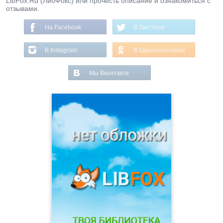
LibFox.Ru (ЛибФокс) или прочесть описание и ознакомиться с
отзывами.
На Facebook
В Твиттере
В Instagram
В Одноклассниках
Мы Вконтакте