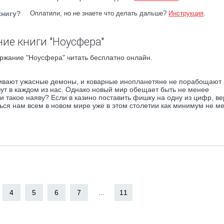
книгу?
Оплатили, но не знаете что делать дальше?
Инструкция
.
ие книги "Ноусфера"
ржание "Ноусфера" читать бесплатно онлайн.
какивают ужасные демоны, и коварные инопланетяне не порабощают
живут в каждом из нас. Однако новый мир обещает быть не менее
 такое наяву? Если в казино поставить фишку на одну из цифр, ве
ться нам всем в новом мире уже в этом столетии как минимум не м
4
5
6
7
...
11