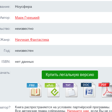
вание:
Ноусфера
Автор:
Марк Гурецкий
ьство:
неизвестно
Жанр:
Научная Фантастика
Год:
неизвестен
ISBN:
нет данных
ачать:
Купить легальную версию
автор?
Книга распространяется на условиях партнёрской программы.
Все авторские права соблюдены.
Напишите нам
, если Вы не с