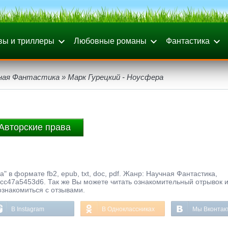
вы и триллеры
Любовные романы
Фантастика
ная Фантастика
» Марк Гурецкий - Ноусфера
Авторские права
" в формате fb2, epub, txt, doc, pdf. Жанр: Научная Фантастика,
cc47a5453d6. Так же Вы можете читать ознакомительный отрывок и
ознакомиться с отзывами.
В Instagram
В Одноклассниках
Мы Вконтак