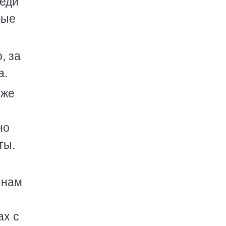
реди
ные
, за
а.
 же
но
ты.
 нам
ах с