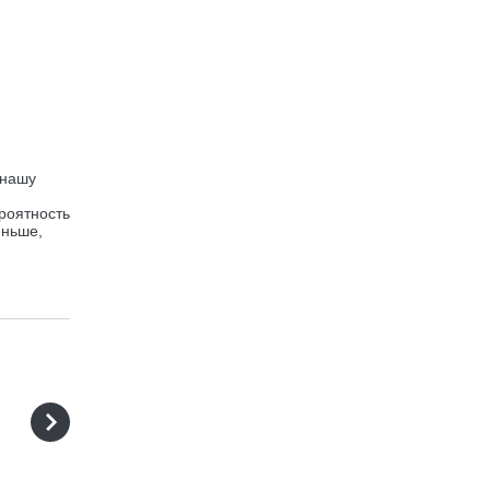
 нашу
роятность
еньше,