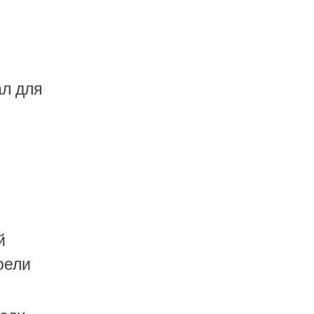
ал для
й
оели