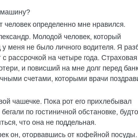
е машину?
от человек определенно мне нравился.
Александр. Молодой человек, который
д у меня не было личного водителя. Я раз
т с рассрочкой на четыре года. Страховая
тери, и повисший на мне долг перед бан
ничными счетами, которыми врачи поздрав
ой чашечке. Пока рот его прихлебывал
 бегали по гостиничной обстановке, будт
ться, что она не поддельная.
рек он, оторвавшись от кофейной посуды.