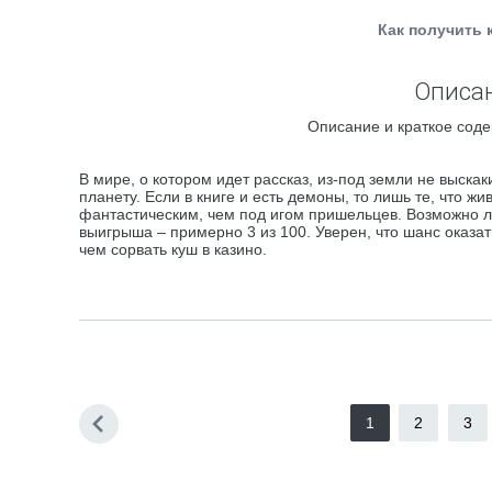
Как получить 
Описан
Описание и краткое соде
В мире, о котором идет рассказ, из-под земли не выс
планету. Если в книге и есть демоны, то лишь те, что 
фантастическим, чем под игом пришельцев. Возможно ли
выигрыша – примерно 3 из 100. Уверен, что шанс оказа
чем сорвать куш в казино.
1
2
3