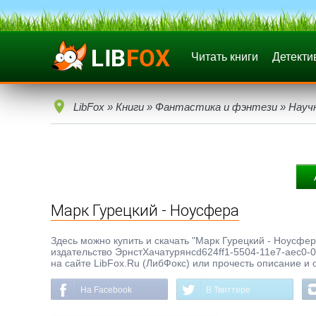
Читать книги
Детекти
LibFox
»
Книги
»
Фантастика и фэнтези
»
Науч
Марк Гурецкий - Ноусфера
Здесь можно купить и скачать "Марк Гурецкий - Ноусфера
издательство ЭрнстХачатурянcd624ff1-5504-11e7-aec0-0
на сайте LibFox.Ru (ЛибФокс) или прочесть описание и 
На Facebook
В Твиттере