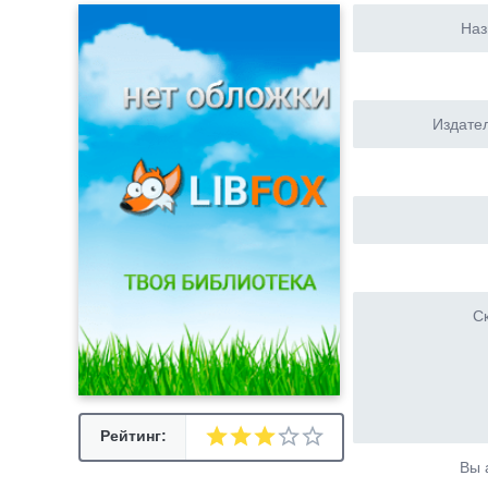
Наз
Издател
Ск
Рейтинг:
Вы 