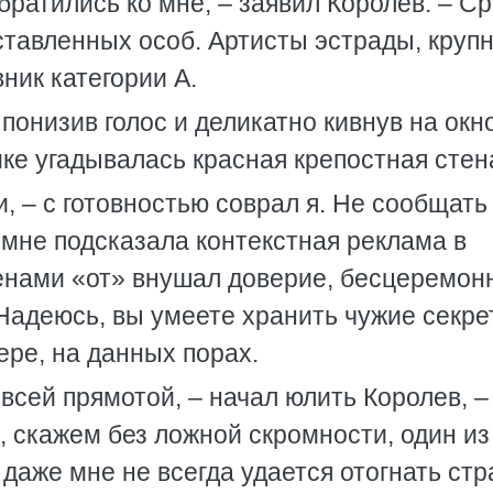
братились ко мне, – заявил Королев. – С
тавленных особ. Артисты эстрады, круп
ник категории А.
понизив голос и деликатно кивнув на окно
ке угадывалась красная крепостная стен
, – с готовностью соврал я. Не сообщать
 мне подсказала контекстная реклама в
ценами «от» внушал доверие, бесцеремон
Надеюсь, вы умеете хранить чужие секре
ере, на данных порах.
 всей прямотой, – начал юлить Королев, –
Я, скажем без ложной скромности, один из
даже мне не всегда удается отогнать стр