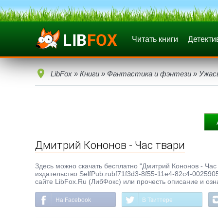
Читать книги
Детекти
LibFox
»
Книги
»
Фантастика и фэнтези
»
Ужас
Дмитрий Кононов - Час твари
Здесь можно скачать бесплатно "Дмитрий Кононов - Час т
издательство SelfPub.rubf71f3d3-8f55-11e4-82c4-002590
сайте LibFox.Ru (ЛибФокс) или прочесть описание и озн
На Facebook
В Твиттере