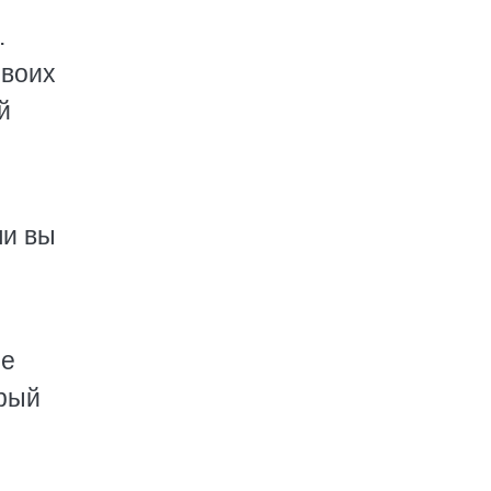
.
своих
й
ли вы
ие
брый