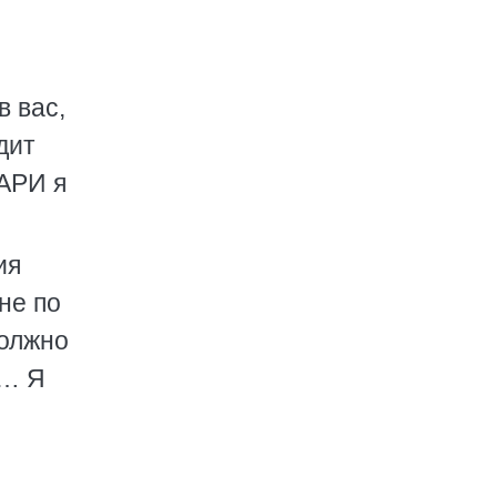
в вас,
дит
ВАРИ я
ия
не по
должно
с… Я