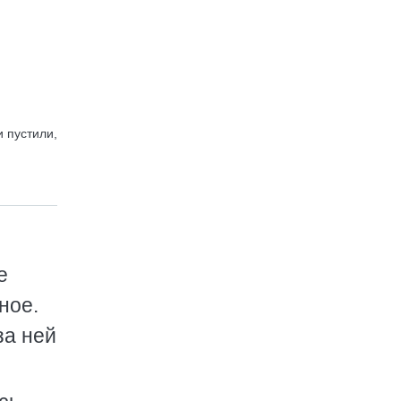
и пустили,
е
ное.
за ней