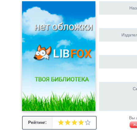
Наз
Издател
Ск
Вы 
Рейтинг:
Ж