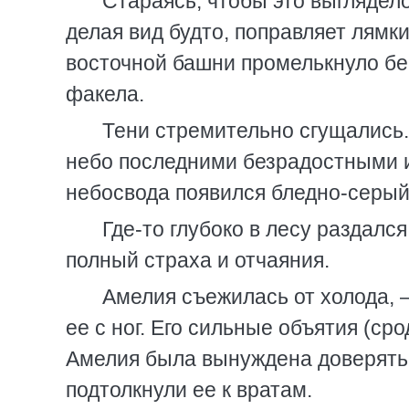
Стараясь, чтобы это выглядел
делая вид будто, поправляет лямки
восточной башни промелькнуло бе
факела.
Тени стремительно сгущались.
небо последними безрадостными 
небосвода появился бледно-серый
Где-то глубоко в лесу раздалс
полный страха и отчаяния.
Амелия съежилась от холода, 
ее с ног. Его сильные объятия (ср
Амелия была вынуждена доверять 
подтолкнули ее к вратам.