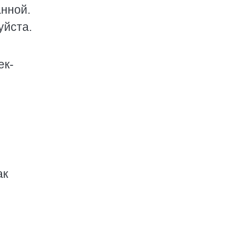
анной.
уйста.
ек-
ак