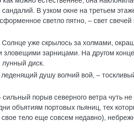
о как можно естественнее, она наклонила
 сандалий. В узком окне на третьем этаж
сформенное светло пятно, – свет свечей
 Солнце уже скрылось за холмами, окра
и зловещими зарницами. На другом конц
 лунный диск.
я леденящий душу волчий вой, – тоскливы
– сильный порыв северного ветра чуть не
одни объятиям портовых пьяниц, тех кото
свое тело еще совсем недавно), небреж