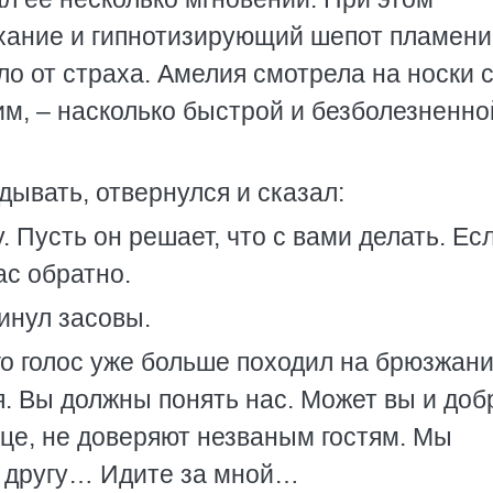
хание и гипнотизирующий шепот пламени
о от страха. Амелия смотрела на носки 
м, – насколько быстрой и безболезненно
дывать, отвернулся и сказал:
. Пусть он решает, что с вами делать. Ес
ас обратно.
инул засовы.
его голос уже больше походил на брюзжан
я. Вы должны понять нас. Может вы и до
нице, не доверяют незваным гостям. Мы
г другу… Идите за мной…