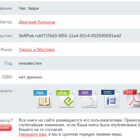
вание:
Час твари
Автор:
Дмитрий Кононов
ьство:
SelfPub.rubf71f3d3-8f55-11e4-82c4-002590591ed2
Жанр:
Ужасы и Мистика
Год:
неизвестен
ISBN:
нет данных
ачать:
автор?
Все книги на сайте размещаются его пользователями. Принос
глубочайшие извинения, если Ваша книга была опубликована б
алоба
Вашего на то согласия.
Напишите нам
, и мы в срочном порядке примем меры.