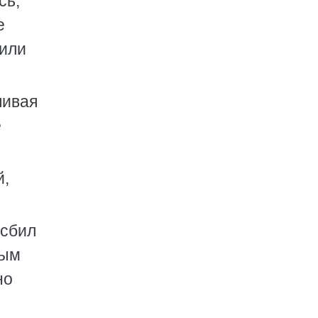
сь,
е
 или
шивая
е
й,
 сбил
рым
но