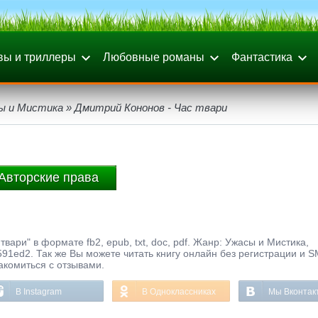
вы и триллеры
Любовные романы
Фантастика
ы и Мистика
» Дмитрий Кононов - Час твари
Авторские права
вари" в формате fb2, epub, txt, doc, pdf. Жанр: Ужасы и Мистика,
591ed2. Так же Вы можете читать книгу онлайн без регистрации и 
акомиться с отзывами.
В Instagram
В Одноклассниках
Мы Вконтак