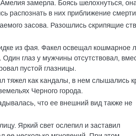
Амелия замерла. Боясь шелохнуться, он
ясь распознать в них приближение смерти
гаемого засова. Разошлись скрипящие ст
кидке из фая. Факел освещал кошмарное л
Один глаз у мужчины отсутствовал, вме
ровал пустой глазницы.
был тяжел как кандалы, в нем слышались к
земельях Черного города.
адывалась, что ее внешний вид также не
лицу. Яркий свет ослепил и заставил
л ее несколько мгновений. При этом