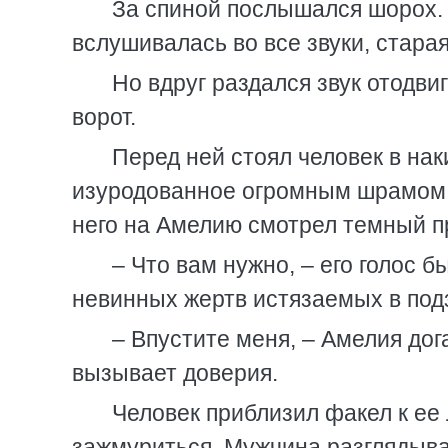
За спиной послышался шорох. 
вслушивалась во все звуки, стара
Но вдруг раздался звук отодви
ворот.
Перед ней стоял человек в на
изуродованное огромным шрамом. 
него на Амелию смотрел темный п
– Что вам нужно, – его голос 
невинных жертв истязаемых в под
– Впустите меня, – Амелия дог
вызывает доверия.
Человек приблизил факел к ее 
зажмуриться. Мужчина разглядыва