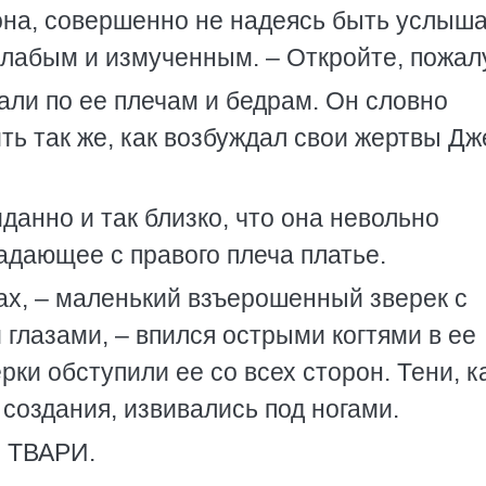
 она, совершенно не надеясь быть услыш
слабым и измученным. – Откройте, пожал
ли по ее плечам и бедрам. Он словно
ть так же, как возбуждал свои жертвы Дж
данно и так близко, что она невольно
адающее с правого плеча платье.
рах, – маленький взъерошенный зверек с
глазами, – впился острыми когтями в ее
ки обступили ее со всех сторон. Тени, к
оздания, извивались под ногами.
С ТВАРИ.