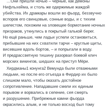
…Они пришли ночью – чёрные, как демоны
Нифльхейма, и столь же одержимые жаждой
убийства. Их драккары вошли во фьорд, беззвучно
вспоров его свинцовые, сонные воды, и с тихим
шелестом, похожим на зловещее бормотание ночных
призраков, уткнулись в покрытый галькой берег.
Но ещё раньше, чем ладьи успели остановиться,
прибывшие на них схватили тарчи – круглые щиты,
висевшие вдоль бортов, – и попрыгали в воду.
И предрассветную тишину разорвал боевой клич
морских викингов, шедших на приступ Мёри.
Хирдманы1 конунга2 Вемунда были отважными
людьми, но после его отъезда в Фирдир их было
слишком мало, чтобы оказать достойное
сопротивление. Нападавшие смели их единым
порывом и ворвались в селение, сея смерть
и разрушение. Прибрежные камни фьорда
окрасились алым, и не только восход был тому