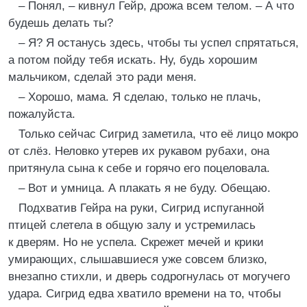
– Понял, – кивнул Гейр, дрожа всем телом. – А что
будешь делать ты?
– Я? Я останусь здесь, чтобы ты успел спрятаться,
а потом пойду тебя искать. Ну, будь хорошим
мальчиком, сделай это ради меня.
– Хорошо, мама. Я сделаю, только не плачь,
пожалуйста.
Только сейчас Сигрид заметила, что её лицо мокро
от слёз. Неловко утерев их рукавом рубахи, она
притянула сына к себе и горячо его поцеловала.
– Вот и умница. А плакать я не буду. Обещаю.
Подхватив Гейра на руки, Сигрид испуганной
птицей слетела в общую залу и устремилась
к дверям. Но не успела. Скрежет мечей и крики
умирающих, слышавшиеся уже совсем близко,
внезапно стихли, и дверь содрогнулась от могучего
удара. Сигрид едва хватило времени на то, чтобы