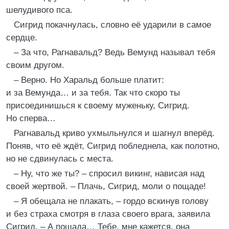
шелудивого пса.
Сигрид покачнулась, словно её ударили в самое
сердце.
– За что, Рагнавальд? Ведь Вемунд называл тебя
своим другом.
– Верно. Но Харальд больше платит:
и за Вемунда… и за тебя. Так что скоро ты
присоединишься к своему муженьку, Сигрид.
Но сперва…
Рагнавальд криво ухмыльнулся и шагнул вперёд.
Поняв, что её ждёт, Сигрид побледнела, как полотно,
но не сдвинулась с места.
– Ну, что же ты? – спросил викинг, нависая над
своей жертвой. – Плачь, Сигрид, моли о пощаде!
– Я обещала не плакать, – гордо вскинув голову
и без страха смотря в глаза своего врага, заявила
Сигрид. – А пощада… Тебе, мне кажется, она