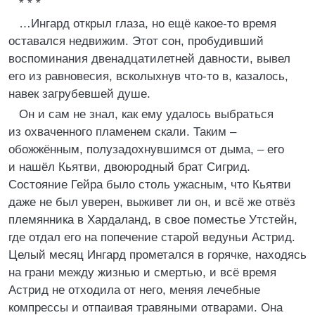
* * *
…Ингард открыл глаза, но ещё какое-то время
оставался недвижим. Этот сон, пробудивший
воспоминания двенадцатилетней давности, вывел
его из равновесия, всколыхнув что-то в, казалось,
навек загрубевшей душе.
Он и сам не знал, как ему удалось выбраться
из охваченного пламенем скали. Таким –
обожжённым, полузадохнувшимся от дыма, – его
и нашёл Кьятви, двоюродный брат Сигрид.
Состояние Гейра было столь ужасным, что Кьятви
даже не был уверен, выживет ли он, и всё же отвёз
племянника в Хардаланд, в свое поместье Утстейн,
где отдал его на попечение старой ведуньи Астрид.
Целый месяц Ингард прометался в горячке, находясь
на грани между жизнью и смертью, и всё время
Астрид не отходила от него, меняя лечебные
компрессы и отпаивая травяными отварами. Она