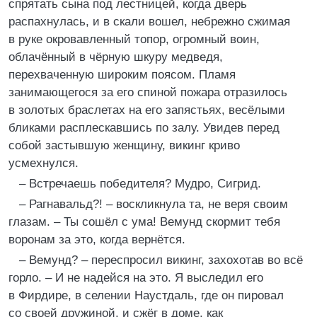
спрятать сына под лестницей, когда дверь
распахнулась, и в скали вошел, небрежно сжимая
в руке окровавленный топор, огромный воин,
облачённый в чёрную шкуру медведя,
перехваченную широким поясом. Пламя
занимающегося за его спиной пожара отразилось
в золотых браслетах на его запястьях, весёлыми
бликами расплескавшись по залу. Увидев перед
собой застывшую женщину, викинг криво
усмехнулся.
– Встречаешь победителя? Мудро, Сигрид.
– Рагнавальд?! – воскликнула та, не веря своим
глазам. – Ты сошёл с ума! Вемунд скормит тебя
воронам за это, когда вернётся.
– Вемунд? – переспросил викинг, захохотав во всё
горло. – И не надейся на это. Я выследил его
в Фирдире, в селении Наустдаль, где он пировал
со своей дружиной, и сжёг в доме, как