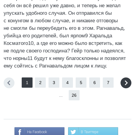
себя он всё решил уже давно, и теперь не желал
упускать удобного случая. Он отправился бы
с конунгом в любом случае, и никакие отговоры
не смогли бы переубедить его в этом. Рагнавальд,
убийца его родителей, был ярлом9 Харальда
Косматого10, а где его можно было встретить, как
не подле своего господина? Гейр только надеялся,
что норны11 будут к нему благосклонны и позволят
ему сойтись с Рагнавальдом лицом к лицу.
1
2
3
4
5
6
7
...
26
На Facebook
В Твиттере