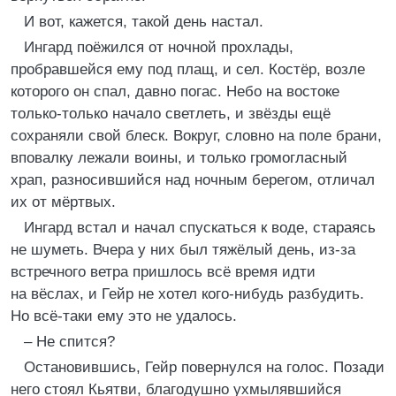
И вот, кажется, такой день настал.
Ингард поёжился от ночной прохлады,
пробравшейся ему под плащ, и сел. Костёр, возле
которого он спал, давно погас. Небо на востоке
только-только начало светлеть, и звёзды ещё
сохраняли свой блеск. Вокруг, словно на поле брани,
вповалку лежали воины, и только громогласный
храп, разносившийся над ночным берегом, отличал
их от мёртвых.
Ингард встал и начал спускаться к воде, стараясь
не шуметь. Вчера у них был тяжёлый день, из-за
встречного ветра пришлось всё время идти
на вёслах, и Гейр не хотел кого-нибудь разбудить.
Но всё-таки ему это не удалось.
– Не спится?
Остановившись, Гейр повернулся на голос. Позади
него стоял Кьятви, благодушно ухмылявшийся