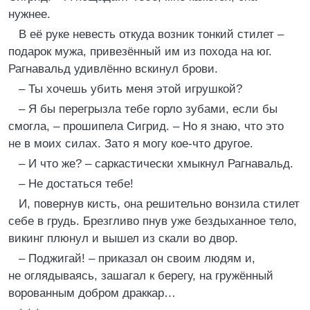
нужнее.
В её руке невесть откуда возник тонкий стилет –
подарок мужа, привезённый им из похода на юг.
Рагнавальд удивлённо вскинул брови.
– Ты хочешь убить меня этой игрушкой?
– Я бы перегрызла тебе горло зубами, если бы
смогла, – прошипела Сигрид. – Но я знаю, что это
не в моих силах. Зато я могу кое-что другое.
– И что же? – саркастически хмыкнул Рагнавальд.
– Не достаться тебе!
И, повернув кисть, она решительно вонзила стилет
себе в грудь. Брезгливо пнув уже бездыханное тело,
викинг плюнул и вышел из скали во двор.
– Поджигай! – приказал он своим людям и,
не оглядываясь, зашагал к берегу, на гружённый
ворованным добром драккар…