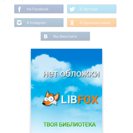
На Facebook
В Твиттере
В Instagram
В Одноклассниках
Мы Вконтакте