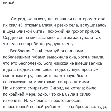
виной.
…Сигрид, жена конунга, спавшая на втором этаже
их скали3, открыла глаза и резко села, вслушиваясь
в шум близкой битвы, похожий на грохот прибоя.
Сердце её на миг застыло, а затем застучало так,
что едва не пробило грудную клетку.
– Всеблагая Сюн4, смилуйся над нами, –
побелевшими губами выдохнула она, хотя и знала,
что это бесполезно. Боги никогда не вмешивались
в дела людей, ведя свою, недоступную простым
смертным игру, повлиять на которую было
невозможно ни молитвами, ни проклятиями.
Но и просто смиряться Сигрид не хотела; было,
по крайней мере, одно, что она была в силах
изменить. И, как была – простоволосая,
в просторной ночной рубашке, – она бросилась туда,