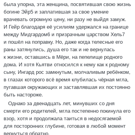
была упорна, эта женщина, посвятившая свою жизнь
богине Эйр5 и заплатившая за свое умение
врачевать огромную цену, ни разу не выйдя замуж.
И Гейр благодаря её усилиям удержался на границе
между Мидгардом6 и призрачным царством Хель7
и пошёл на поправку. Но, даже когда телесные его
раны затянулись, душа его так и не вернулась
к жизни, оставшись в Мёри, на пепелище родного
дома. И хотя Кьятви относился к нему как к родному
сыну, Ингард рос замкнутым, молчаливым ребёнком,
в глазах которого всё время клубилась чёрная мгла,
пугавшая окружающих и заставлявшая их постоянно
быть настороже.
Однако за двенадцать лет, минувших со дня
смерти его родителей, мгла постепенно покинула его
взор, хотя и продолжала таиться в недосягаемой
для посторонних глубине, готовая в любой момент
вернуться обратно.