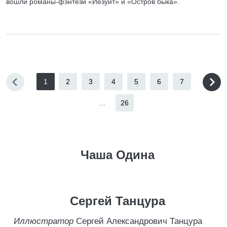
вошли романы-фэнтези «Иезуит» и «Остров быка».
1
2
3
4
5
6
7
...
26
Чаша Одина
Сергей Танцура
Иллюстратор
Сергей Александрович Танцура