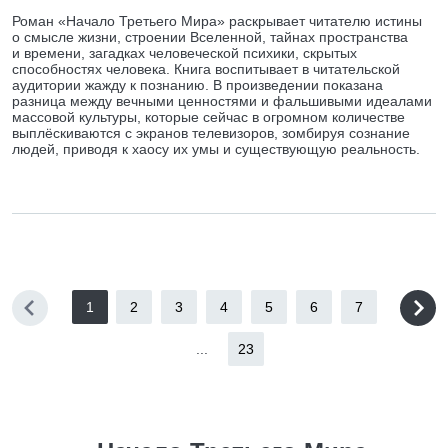
Роман «Начало Третьего Мира» раскрывает читателю истины
о смысле жизни, строении Вселенной, тайнах пространства
и времени, загадках человеческой психики, скрытых
способностях человека. Книга воспитывает в читательской
аудитории жажду к познанию. В произведении показана
разница между вечными ценностями и фальшивыми идеалами
массовой культуры, которые сейчас в огромном количестве
выплёскиваются с экранов телевизоров, зомбируя сознание
людей, приводя к хаосу их умы и существующую реальность.
1
2
3
4
5
6
7
...
23