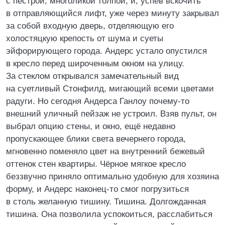
с пёстрой, многоликой толпой, и, успев вскочить
в отправляющийся лифт, уже через минуту закрывал
за собой входную дверь, отделяющую его
холостяцкую крепость от шума и суеты
эйфорирующего города. Андерс устало опустился
в кресло перед широченным окном на улицу.
За стеклом открывался замечательный вид
на суетливый Стонфилд, мигающий всеми цветами
радуги. Но сегодня Андерса Ганлоу почему-то
внешний уличный пейзаж не устроил. Взяв пульт, он
выбрал опцию стены, и окно, ещё недавно
пропускающее блики света вечернего города,
мгновенно поменяло цвет на внутренний бежевый
оттенок стен квартиры. Чёрное мягкое кресло
беззвучно приняло оптимально удобную для хозяина
форму, и Андерс наконец-то смог погрузиться
в столь желанную тишину. Тишина. Долгожданная
тишина. Она позволила успокоиться, расслабиться