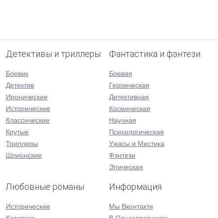
Детективы и триллеры
Фантастика и фэнтези
Боевик
Боевая
Детектив
Героическая
Иронические
Детективная
Исторические
Космическая
Классические
Научная
Крутые
Психологическая
Триллеры
Ужасы и Мистика
Шпионские
Фэнтези
Эпическая
Любовные романы
Информация
Исторические
Мы Вконтакте