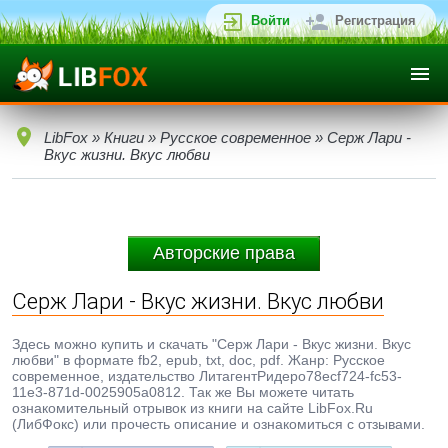
Войти
Регистрация
LibFox
»
Книги
»
Русское современное
» Cерж Лари -
Вкус жизни. Вкус любви
Авторские права
Cерж Лари - Вкус жизни. Вкус любви
Здесь можно купить и скачать "Cерж Лари - Вкус жизни. Вкус
любви" в формате fb2, epub, txt, doc, pdf. Жанр: Русское
современное, издательство ЛитагентРидеро78ecf724-fc53-
11e3-871d-0025905a0812. Так же Вы можете читать
ознакомительный отрывок из книги на сайте LibFox.Ru
(ЛибФокс) или прочесть описание и ознакомиться с отзывами.