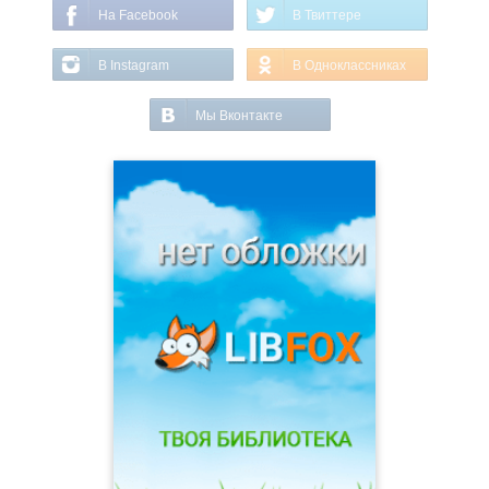
На Facebook
В Твиттере
В Instagram
В Одноклассниках
Мы Вконтакте