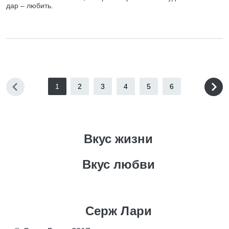
дар – любить.
1
2
3
4
5
6
Вкус жизни
Вкус любви
Cерж Лари