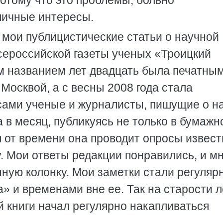
отому что это проблемы, больно
личные интересы.
 мои публицистические статьи о научной
всероссийской газеты ученых «Троицкий
ым названием лет двадцать была печатны
Москвой, а с весны 2008 года стала
сами ученые и журналисты, пишущие о на
а в месяц, публикуясь не только в бумаж
я от времени она проводит опросы извес
. Мои ответы редакции понравились, и м
нную колонку. Мои заметки стали регуляр
» и временами вне ее. Так на старости л
 книги начал регулярно накапливаться