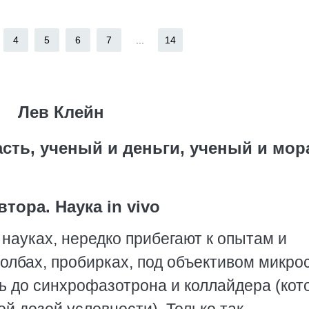
4
5
6
7
...
14
Лев Клейн
асть, ученый и деньги, ученый и мор
втора. Наука in vivo
науках, нередко прибегают к опытам и
 колбах, пробирках, под объективом микро
ть до синхрофазотрона и коллайдера (ко