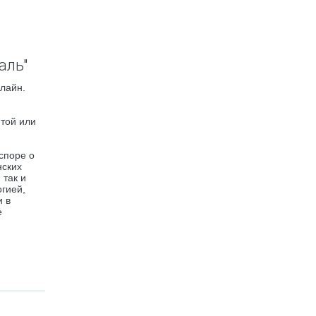
аль"
нлайн.
 той или
споре о
нских
 так и
гией,
и в
е