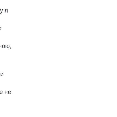
у я
о
ною,
 и
е не