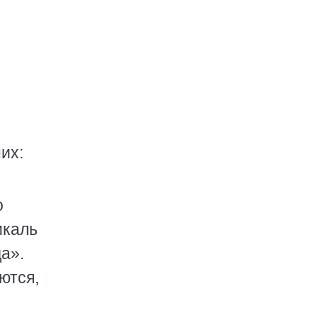
их:
о
икаль
да».
ются,