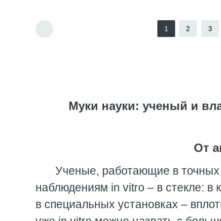
1
2
3
Муки науки: ученый и вл
От а
Ученые, работающие в точных 
наблюдениям in vitro – в стекле: в
в специальных установках – впло