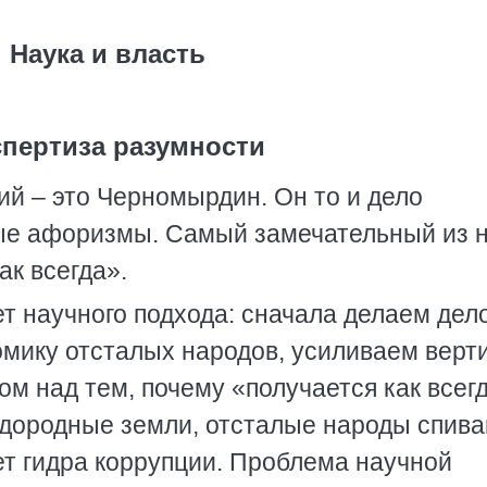
. Наука и власть
спертиза разумности
ий – это Черномырдин. Он то и дело
ые афоризмы. Самый замечательный из н
ак всегда».
ет научного подхода: сначала делаем дел
омику отсталых народов, усиливаем верт
ом над тем, почему «получается как всег
дородные земли, отсталые народы спива
ет гидра коррупции. Проблема научной