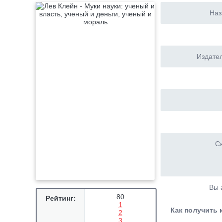
Наз
Издател
Ск
Вы 
80
Рейтинг:
1
Как получить 
2
3