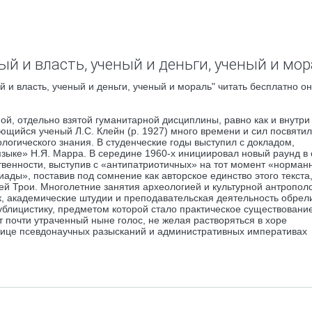
ый и власть, ученый и деньги, ученый и мор
 и власть, ученый и деньги, ученый и мораль" читать бесплатно о
ной, отдельно взятой гуманитарной дисциплины, равно как и внутри
ющийся ученый Л.С. Клейн (р. 1927) много времени и сил посвятил
огического знания. В студенческие годы выступил с докладом,
зыке» Н.Я. Марра. В середине 1960-х инициировал новый раунд в 
твенности, выступив с «антипатриотичных» на тот момент «норман
ады», поставив под сомнение как авторское единство этого текста,
й Трои. Многолетние занятия археологией и культурной антрополо
к, академические штудии и преподавательская деятельность обрел
блицистику, предметом которой стало практическое существовани
т почти утраченный ныне голос, не желая растворяться в хоре
осице псевдонаучных разысканий и административных императивах