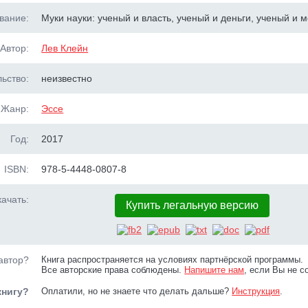
вание:
Муки науки: ученый и власть, ученый и деньги, ученый и 
Автор:
Лев Клейн
ьство:
неизвестно
Жанр:
Эссе
Год:
2017
ISBN:
978-5-4448-0807-8
ачать:
Купить легальную версию
автор?
Книга распространяется на условиях партнёрской программы.
Все авторские права соблюдены.
Напишите нам
, если Вы не с
книгу?
Оплатили, но не знаете что делать дальше?
Инструкция
.