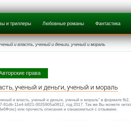
вы и триллеры
Любовные романы
Фантастика
ученый и власть, ученый и деньги, ученый и мораль
Авторские права
асть, ученый и деньги, ученый и мораль
ченый и власть, ученый и деньги, ученый и мораль" в формате fb2, e
e7-81db-11e4-b821-0025905a0812, год 2017. Так же Вы можете чита
ЛибФокс) или прочесть описание и ознакомиться с отзывами.
В Instagram
В Одноклассниках
Мы Вконтак