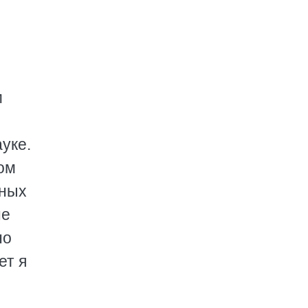
м
уке.
ном
тных
не
но
ет я