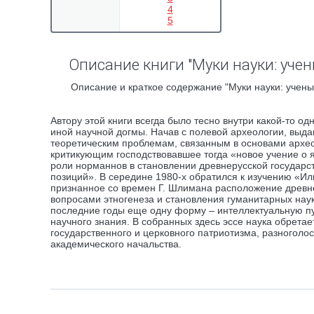
4
5
Описание книги "Муки науки: учен
Описание и краткое содержание "Муки науки: ученый
Автору этой книги всегда было тесно внутри какой-то од
иной научной догмы. Начав с полевой археологии, выда
теоретическим проблемам, связанным в основами археол
критикующим господствовавшее тогда «новое учение о я
роли норманнов в становлении древнерусской государс
позиций». В середине 1980-х обратился к изучению «Или
признанное со времен Г. Шлимана расположение древне
вопросами этногенеза и становления гуманитарных нау
последние годы еще одну форму – интеллектуальную пу
научного знания. В собранных здесь эссе наука обретае
государственного и церковного патриотизма, разногол
академического начальства.