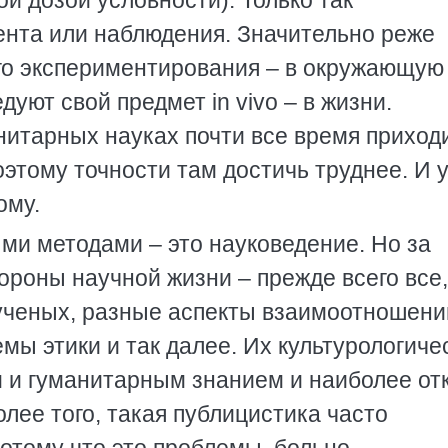
ой дозой условности). Только так
ента или наблюдения. Значительно реже
го экспериментирования – в окружающую
едуют свой предмет in vivo – в жизни.
итарных науках почти все время приход
оэтому точности там достичь труднее. И 
ому.
ми методами – это науковедение. Но за
ороны научной жизни – прежде всего все,
 ученых, разные аспекты взаимоотношени
емы этики и так далее. Их культурологиче
м и гуманитарным знанием и наиболее от
лее того, такая публицистика часто