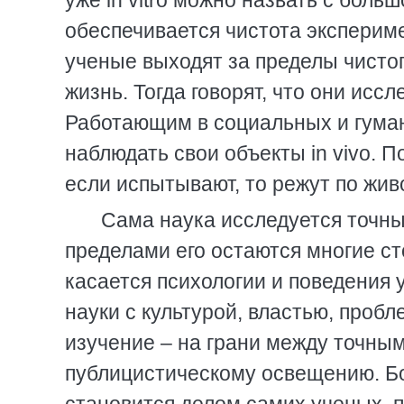
уже in vitro можно назвать с больш
обеспечивается чистота эксперим
ученые выходят за пределы чисто
жизнь. Тогда говорят, что они иссл
Работающим в социальных и гуман
наблюдать свои объекты in vivo. П
если испытывают, то режут по жив
Сама наука исследуется точны
пределами его остаются многие ст
касается психологии и поведения
науки с культурой, властью, пробл
изучение – на грани между точны
публицистическому освещению. Бо