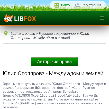
Войти
Регистрация
LibFox
»
Книги
»
Русское современное
» Юлия
Столярова - Между адом и землей
Авторские права
Юлия Столярова - Между адом и землей
Здесь можно купить и скачать "Юлия Столярова - Между адом и
землей" в формате fb2, epub, txt, doc, pdf. Жанр: Русское
современное, издательство ЛитагентSelfpub.ru
(неискл)d319f93f-9ce5-11e6-8a91-0cc47a545a1e. Так же Вы
можете читать ознакомительный отрывок из книги на сайте
LibFox.Ru (ЛибФокс) или прочесть описание и ознакомиться с
отзывами.