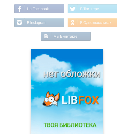
На Facebook
В Твиттере
В Instagram
В Одноклассниках
Мы Вконтакте