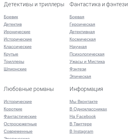
Детективы и триллеры
Фантастика и фэнтези
Боевик
Боевая
Детектив
Героическая
Иронические
Детективная
Исторические
Космическая
Классические
Научная
Крутые
Психологическая
Триллеры
Ужасы и Мистика
Шпионские
Фэнтези
Эпическая
Любовные романы
Информация
Исторические
Мы Вконтакте
Короткие
В Одноклассниках
Фантастические
На Facebook
Остросюжетные
В Твиттере
Современные
В Instagram
Эротические