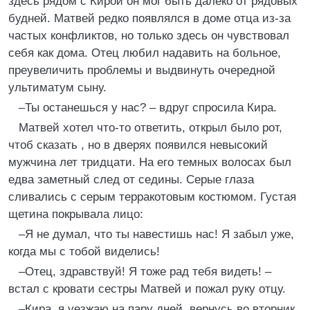
здесь рядом с Кирой он мог быть далеко от рядовых
будней. Матвей редко появлялся в доме отца из-за
частых конфликтов, но только здесь он чувствовал
себя как дома. Отец любил надавить на больное,
преувеличить проблемы и выдвинуть очередной
ультиматум сыну.
–Ты останешься у нас? – вдруг спросила Кира.
Матвей хотел что-то ответить, открыл было рот,
чтоб сказать , но в дверях появился невысокий
мужчина лет тридцати. На его темных волосах был
едва заметный след от седины. Серые глаза
сливались с серым терракотовым костюмом. Густая
щетина покрывала лицо:
–Я не думал, что ты навестишь нас! Я забыл уже,
когда мы с тобой виделись!
–Отец, здравствуй! Я тоже рад тебя видеть! –
встал с кровати сестры Матвей и пожал руку отцу.
–Кира, я уезжаю на пару дней, вернусь во вторник