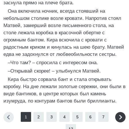
заснула прямо на плече брата.
Она включила ночник, всегда стоявший на
небольшом столике возле кровати. Напротив стоял
Матвей, замерший возле письменного стола, на
столе лежала коробка в красочной обертке с
огромным бантом. Кира вскочила с кровати с
радостным криком и кинулась на шею брату. Матвей
едва не задохнулся от любвеобильности сестры.
–Что там? – спросила с интересом она.
–Открывай скорее! – улыбнулся Матвей.
Кира быстро сорвала бант и стала открывать
коробку. На дне лежали золотые сережки, они были в
виде бантиков, в центре которых был камень
изумруда, по контурам бантов были бриллианты.
1
2
3
4
5
6
7