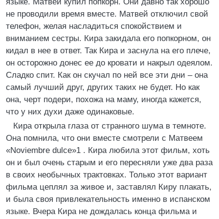
языке. Матвей купил попкорн. Они давно так хорошо
не проводили время вместе. Матвей отключил свой
телефон, желая насладиться спокойствием и
вниманием сестры. Кира закидала его попкорном, он
кидал в нее в ответ. Так Кира и заснула на его плече,
он осторожно донес ее до кровати и накрыл одеялом.
Сладко спит. Как он скучал по ней все эти дни – она
самый лучший друг, других таких не будет. Но как
она, черт подери, похожа на маму, иногда кажется,
что у них духи даже одинаковые.
Кира открыла глаза от странного шума в темноте.
Она помнила, что они вместе смотрели с Матвеем
«Noviembre dulce»1 . Кира любила этот фильм, хоть
он и был очень старым и его пересняли уже два раза
в своих необычных трактовках. Только этот вариант
фильма цеплял за живое и, заставлял Киру плакать,
и была своя привлекательность именно в испанском
языке. Вчера Кира не дождалась конца фильма и