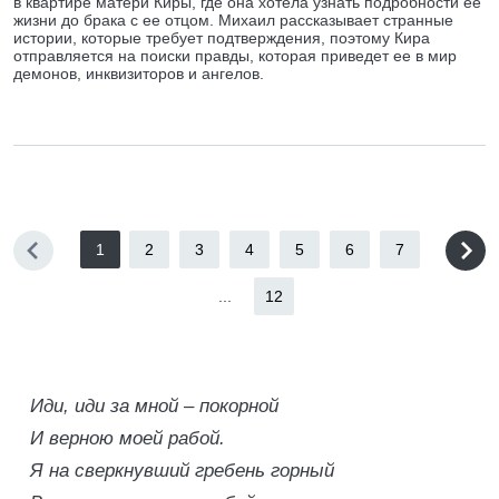
в квартире матери Киры, где она хотела узнать подробности ее
жизни до брака с ее отцом. Михаил рассказывает странные
истории, которые требует подтверждения, поэтому Кира
отправляется на поиски правды, которая приведет ее в мир
демонов, инквизиторов и ангелов.
1
2
3
4
5
6
7
...
12
Иди, иди за мной – покорной
И верною моей рабой.
Я на сверкнувший гребень горный