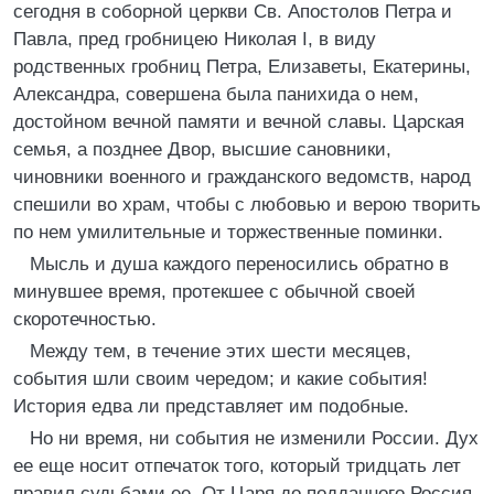
сегодня в соборной церкви Св. Апостолов Петра и
Павла, пред гробницею Николая I, в виду
родственных гробниц Петра, Елизаветы, Екатерины,
Александра, совершена была панихида о нем,
достойном вечной памяти и вечной славы. Царская
семья, а позднее Двор, высшие сановники,
чиновники военного и гражданского ведомств, народ
спешили во храм, чтобы с любовью и верою творить
по нем умилительные и торжественные поминки.
Мысль и душа каждого переносились обратно в
минувшее время, протекшее с обычной своей
скоротечностью.
Между тем, в течение этих шести месяцев,
события шли своим чередом; и какие события!
История едва ли представляет им подобные.
Но ни время, ни события не изменили России. Дух
ее еще носит отпечаток того, который тридцать лет
правил судьбами ее. От Царя до подданного Россия