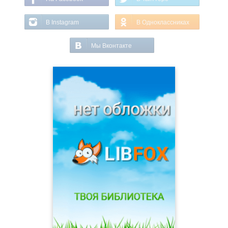
В Instagram
В Одноклассниках
Мы Вконтакте