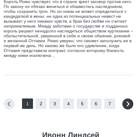
Король Рокко чувствует, что в стране зреет заговор против него.
По закону он обязан жениться и обзавестись наследником,
чтобы сохранить трон. Но он никак не может определиться с
кандидаткой в жены: ни одна из потенциальных невест не
вызывает у него никаких чувств, а брак без любви он считает
неприемлемым. Между заботами о государстве и подданных
король решает ненадолго насладиться обществом куртизанки –
обольстительной, уверенной в себе и своем обаянии, роковой
и желанной Оттавии. Рокко уверен, что сможет заполучить ее в
первый же день. Но каково же было его удивление, когда
Оттавия представила контракт, согласно которому близость
между ними исключена…
1
2
3
4
5
6
7
Ивонн Линдсей