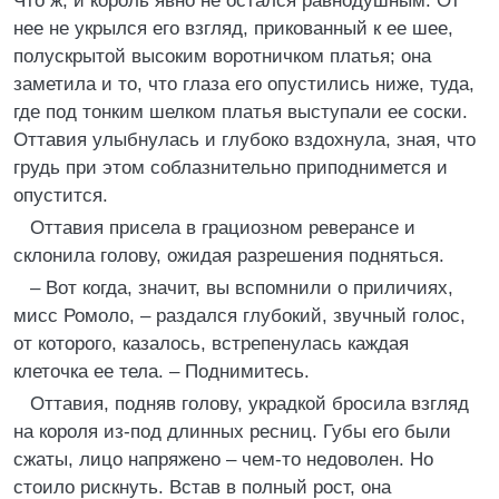
Что ж, и король явно не остался равнодушным. От
нее не укрылся его взгляд, прикованный к ее шее,
полускрытой высоким воротничком платья; она
заметила и то, что глаза его опустились ниже, туда,
где под тонким шелком платья выступали ее соски.
Оттавия улыбнулась и глубоко вздохнула, зная, что
грудь при этом соблазнительно приподнимется и
опустится.
Оттавия присела в грациозном реверансе и
склонила голову, ожидая разрешения подняться.
– Вот когда, значит, вы вспомнили о приличиях,
мисс Ромоло, – раздался глубокий, звучный голос,
от которого, казалось, встрепенулась каждая
клеточка ее тела. – Поднимитесь.
Оттавия, подняв голову, украдкой бросила взгляд
на короля из-под длинных ресниц. Губы его были
сжаты, лицо напряжено – чем-то недоволен. Но
стоило рискнуть. Встав в полный рост, она