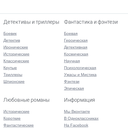
Детективы и триллеры
Фантастика и фэнтези
Боевик
Боевая
Детектив
Героическая
Иронические
Детективная
Исторические
Космическая
Классические
Научная
Крутые
Психологическая
Триллеры
Ужасы и Мистика
Шпионские
Фэнтези
Эпическая
Любовные романы
Информация
Исторические
Мы Вконтакте
Короткие
В Одноклассниках
Фантастические
На Facebook