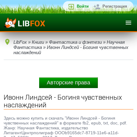
Войти
Регистрация
LibFox
»
Книги
»
Фантастика и фэнтези
»
Научная
Фантастика
» Ивонн Линдсей - Богиня чувственных
наслаждений
Авторские права
Ивонн Линдсей - Богиня чувственных
наслаждений
Здесь можно купить и скачать "Ивонн Линдсей - Богиня
чувственных наслаждений" в формате fb2, epub, txt, doc, pdf.
Жанр: Научная Фантастика, издательство
ЛитагентЦентрполиграф ОООb9165dc7-8719-11e6-a11d-