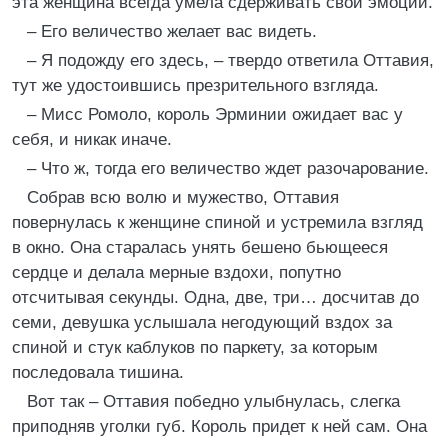
эта женщина всегда умела сдерживать свои эмоции.
– Его величество желает вас видеть.
– Я подожду его здесь, – твердо ответила Оттавия,
тут же удостоившись презрительного взгляда.
– Мисс Ромоло, король Эрминии ожидает вас у
себя, и никак иначе.
– Что ж, тогда его величество ждет разочарование.
Собрав всю волю и мужество, Оттавия
повернулась к женщине спиной и устремила взгляд
в окно. Она старалась унять бешено бьющееся
сердце и делала мерные вздохи, попутно
отсчитывая секунды. Одна, две, три… досчитав до
семи, девушка услышала негодующий вздох за
спиной и стук каблуков по паркету, за которым
последовала тишина.
Вот так – Оттавия победно улыбнулась, слегка
приподняв уголки губ. Король придет к ней сам. Она