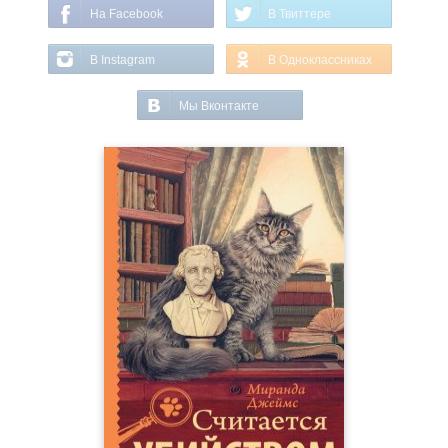
На Facebook
В Твиттере
В Instagram
В Одноклассниках
Мы Вконтакте