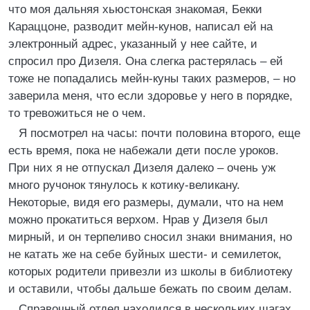
что моя дальняя хьюстонская знакомая, Бекки
Караццоне, разводит мейн-кунов, написал ей на
электронный адрес, указанный у нее сайте, и
спросил про Дизеля. Она слегка растерялась – ей
тоже не попадались мейн-куны таких размеров, – но
заверила меня, что если здоровье у него в порядке,
то тревожиться не о чем.
Я посмотрел на часы: почти половина второго, еще
есть время, пока не набежали дети после уроков.
При них я не отпускал Дизеля далеко – очень уж
много ручонок тянулось к котику-великану.
Некоторые, видя его размеры, думали, что на нем
можно прокатиться верхом. Нрав у Дизеля был
мирный, и он терпеливо сносил знаки внимания, но
не катать же на себе буйных шести- и семилеток,
которых родители привезли из школы в библиотеку
и оставили, чтобы дальше бежать по своим делам.
Справочный отдел находился в нескольких шагах