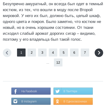
Безупречно аккуратный, он всегда был одет в темный
костюм, из тех, что вошли в моду после Второй
мировой. У него их был, должно быть, целый шкаф,
одного цвета и покроя. Было заметно, что костюм не
новый, но в очень хорошем состоянии. От ткани
исходил слабый аромат дорогих сигар – видимо,
поэтому у его владельца был такой голос.
1
2
3
4
5
6
7
...
12
На Facebook
В Твиттере
В Instagram
В Одноклассниках