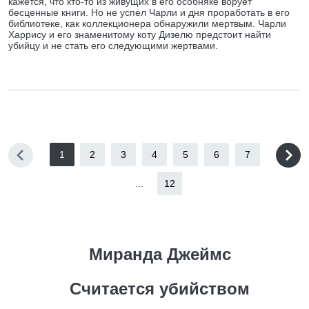
кажется, что кто-то из живущих в его особняке ворует
бесценные книги. Но не успел Чарли и дня проработать в его
библиотеке, как коллекционера обнаружили мертвым. Чарли
Харрису и его знаменитому коту Дизелю предстоит найти
убийцу и не стать его следующими жертвами.
1
2
3
4
5
6
7
...
12
Миранда Джеймс
Считается убийством