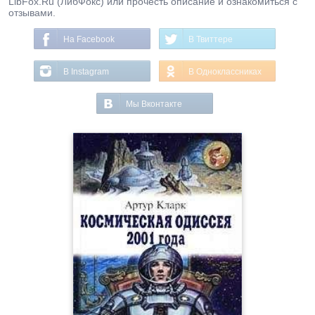
LibFox.Ru (ЛибФокс) или прочесть описание и ознакомиться с
отзывами.
На Facebook
В Твиттере
В Instagram
В Одноклассниках
Мы Вконтакте