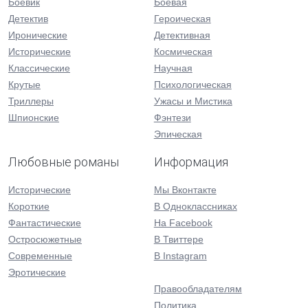
Боевик
Боевая
Детектив
Героическая
Иронические
Детективная
Исторические
Космическая
Классические
Научная
Крутые
Психологическая
Триллеры
Ужасы и Мистика
Шпионские
Фэнтези
Эпическая
Любовные романы
Информация
Исторические
Мы Вконтакте
Короткие
В Одноклассниках
Фантастические
На Facebook
Остросюжетные
В Твиттере
Современные
В Instagram
Эротические
Правообладателям
Политика