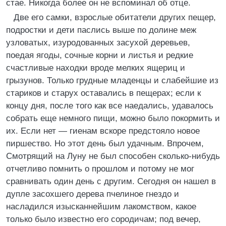
стае. Никогда более он не вспоминал об отце.
Две его самки, взрослые обитатели других пещер,
подростки и дети паслись выше по долине меж
узловатых, изуродованных засухой деревьев,
поедая ягоды, сочные корни и листья и редкие
счастливые находки вроде мелких ящериц и
грызунов. Только грудные младенцы и слабейшие из
стариков и старух оставались в пещерах; если к
концу дня, после того как все наедались, удавалось
собрать еще немного пищи, можно было покормить и
их. Если нет — гиенам вскоре предстояло новое
пиршество. Но этот день был удачным. Впрочем,
Смотрящий на Луну не был способен сколько-нибудь
отчетливо помнить о прошлом и потому не мог
сравнивать один день с другим. Сегодня он нашел в
дупле засохшего дерева пчелиное гнездо и
насладился изысканнейшим лакомством, какое
только было известно его сородичам; под вечер,