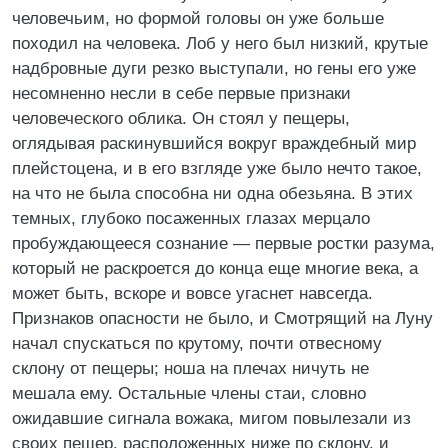
человечьим, но формой головы он уже больше
походил на человека. Лоб у него был низкий, крутые
надбровные дуги резко выступали, но гены его уже
несомненно несли в себе первые признаки
человеческого облика. Он стоял у пещеры,
оглядывая раскинувшийся вокруг враждебный мир
плейстоцена, и в его взгляде уже было нечто такое,
на что не была способна ни одна обезьяна. В этих
темных, глубоко посаженных глазах мерцало
пробуждающееся сознание — первые ростки разума,
который не раскроется до конца еще многие века, а
может быть, вскоре и вовсе угаснет навсегда.
Признаков опасности не было, и Смотрящий на Луну
начал спускаться по крутому, почти отвесному
склону от пещеры; ноша на плечах ничуть не
мешала ему. Остальные члены стаи, словно
ожидавшие сигнала вожака, мигом повылезали из
своих пещер, расположенных ниже по склону, и