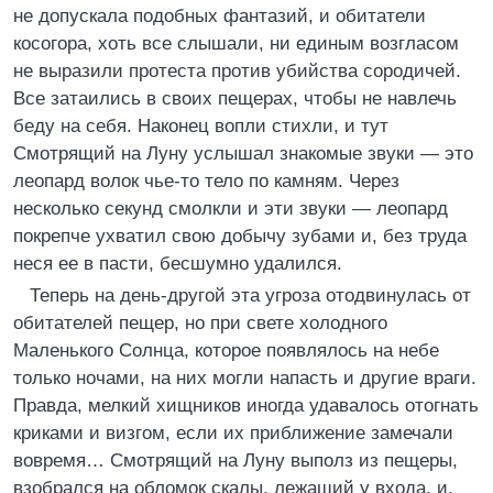
не допускала подобных фантазий, и обитатели
косогора, хоть все слышали, ни единым возгласом
не выразили протеста против убийства сородичей.
Все затаились в своих пещерах, чтобы не навлечь
беду на себя. Наконец вопли стихли, и тут
Смотрящий на Луну услышал знакомые звуки — это
леопард волок чье-то тело по камням. Через
несколько секунд смолкли и эти звуки — леопард
покрепче ухватил свою добычу зубами и, без труда
неся ее в пасти, бесшумно удалился.
Теперь на день-другой эта угроза отодвинулась от
обитателей пещер, но при свете холодного
Маленького Солнца, которое появлялось на небе
только ночами, на них могли напасть и другие враги.
Правда, мелкий хищников иногда удавалось отогнать
криками и визгом, если их приближение замечали
вовремя… Смотрящий на Луну выполз из пещеры,
взобрался на обломок скалы, лежащий у входа, и,