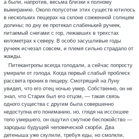
а были, напротив, весьма близки к полному
вымиранию. Около полусотни этих существ ютилось
в нескольких пещерах на склоне сожженной солнцем
долины; по дну ее протекал слабенький ручеек,
питаемый снегами с гор, лежавших в трехстах
километрах к северу. В особо засушливые годы
ручеек исчезал совсем, и племя сильно страдало от
жажды.
Питекантропы всегда голодали, а сейчас попросту
умирали от голода. Когда первый слабый проблеск
рассвета проник в пещеру. Смотрящий на Луну
увидел, что его отец ночью умер. Собственно, он не
знал, что Старик был его отцом, — такая связь
одного существа с другим была совершенно
недоступна его пониманию, но, глядя на иссохшее
тело умершего, он ощутил смутное беспокойство —
зародыш будущей человеческой скорби. Два
детеныша уже скулили, требуя еды, но смолкли,