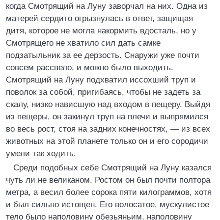
когда Смотрящий на Луну заворчал на них. Одна из
матерей сердито огрызнулась в ответ, защищая
дитя, которое не могла накормить вдосталь, но у
Смотрящего не хватило сил дать самке
подзатыльник за ее дерзость. Снаружи уже почти
совсем рассвело, и можно было выходить.
Смотрящий на Луну подхватил иссохший труп и
поволок за собой, пригибаясь, чтобы не задеть за
скалу, низко нависшую над входом в пещеру. Выйдя
из пещеры, он закинул труп на плечи и выпрямился
во весь рост, стоя на задних конечностях, — из всех
животных на этой планете только он и его сородичи
умели так ходить.
Среди подобных себе Смотрящий на Луну казался
чуть ли не великаном. Ростом он был почти полтора
метра, а весил более сорока пяти килограммов, хотя
и был сильно истощен. Его волосатое, мускулистое
тело было наполовину обезьяньим, наполовину