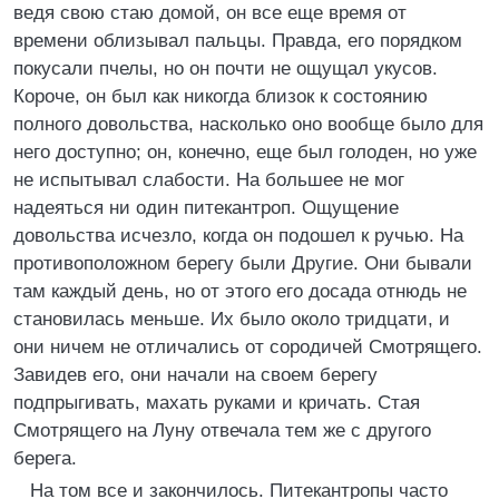
ведя свою стаю домой, он все еще время от
времени облизывал пальцы. Правда, его порядком
покусали пчелы, но он почти не ощущал укусов.
Короче, он был как никогда близок к состоянию
полного довольства, насколько оно вообще было для
него доступно; он, конечно, еще был голоден, но уже
не испытывал слабости. На большее не мог
надеяться ни один питекантроп. Ощущение
довольства исчезло, когда он подошел к ручью. На
противоположном берегу были Другие. Они бывали
там каждый день, но от этого его досада отнюдь не
становилась меньше. Их было около тридцати, и
они ничем не отличались от сородичей Смотрящего.
Завидев его, они начали на своем берегу
подпрыгивать, махать руками и кричать. Стая
Смотрящего на Луну отвечала тем же с другого
берега.
На том все и закончилось. Питекантропы часто