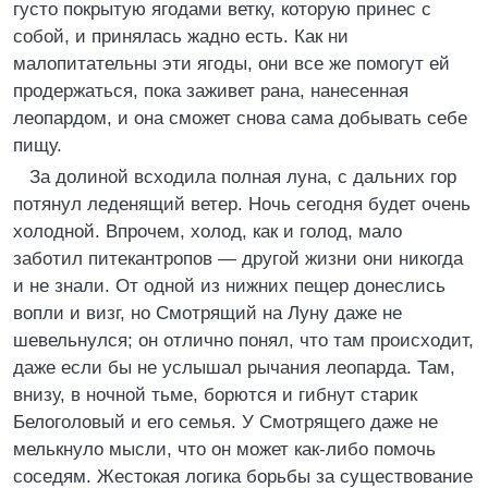
густо покрытую ягодами ветку, которую принес с
собой, и принялась жадно есть. Как ни
малопитательны эти ягоды, они все же помогут ей
продержаться, пока заживет рана, нанесенная
леопардом, и она сможет снова сама добывать себе
пищу.
За долиной всходила полная луна, с дальних гор
потянул леденящий ветер. Ночь сегодня будет очень
холодной. Впрочем, холод, как и голод, мало
заботил питекантропов — другой жизни они никогда
и не знали. От одной из нижних пещер донеслись
вопли и визг, но Смотрящий на Луну даже не
шевельнулся; он отлично понял, что там происходит,
даже если бы не услышал рычания леопарда. Там,
внизу, в ночной тьме, борются и гибнут старик
Белоголовый и его семья. У Смотрящего даже не
мелькнуло мысли, что он может как-либо помочь
соседям. Жестокая логика борьбы за существование