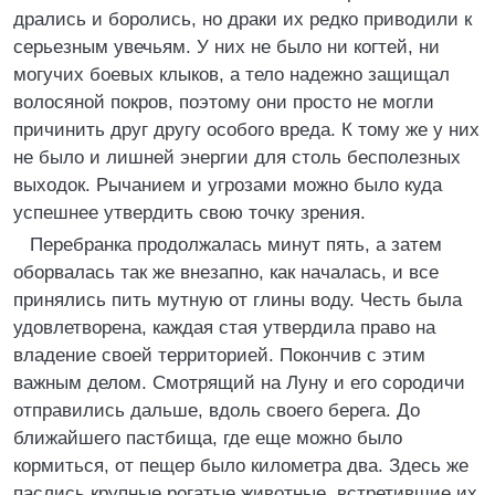
дрались и боролись, но драки их редко приводили к
серьезным увечьям. У них не было ни когтей, ни
могучих боевых клыков, а тело надежно защищал
волосяной покров, поэтому они просто не могли
причинить друг другу особого вреда. К тому же у них
не было и лишней энергии для столь бесполезных
выходок. Рычанием и угрозами можно было куда
успешнее утвердить свою точку зрения.
Перебранка продолжалась минут пять, а затем
оборвалась так же внезапно, как началась, и все
принялись пить мутную от глины воду. Честь была
удовлетворена, каждая стая утвердила право на
владение своей территорией. Покончив с этим
важным делом. Смотрящий на Луну и его сородичи
отправились дальше, вдоль своего берега. До
ближайшего пастбища, где еще можно было
кормиться, от пещер было километра два. Здесь же
паслись крупные рогатые животные, встретившие их