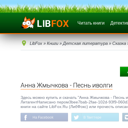
Читать книги
Детекти
LibFox
»
Книги
»
Детская литература
»
Сказка
Анна Жмычкова - Песнь иволги
Здесь можно купить и скачать "Анна Жмычкова - Песнь иво
ЛитагентНаписано пером3bee7bab-2fae-102d-93f9-060d3
книги на сайте LibFox.Ru (ЛибФокс) или прочесть описа
На Facebook
В Твиттере