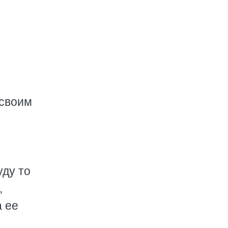
 своим
уду то
,
а ее