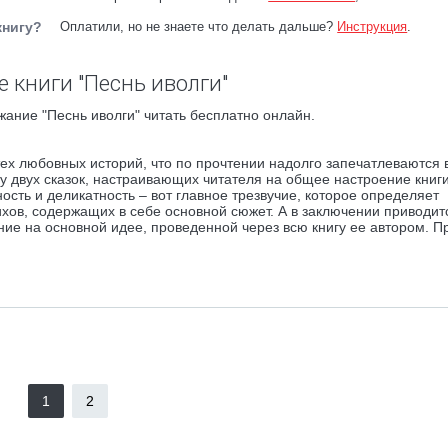
книгу?
Оплатили, но не знаете что делать дальше?
Инструкция
.
 книги "Песнь иволги"
жание "Песнь иволги" читать бесплатно онлайн.
 тех любовных историй, что по прочтении надолго запечатлеваются 
у двух сказок, настраивающих читателя на общее настроение книги
ность и деликатность – вот главное трезвучие, которое определяет
ихов, содержащих в себе основной сюжет. А в заключении приводи
ие на основной идее, проведенной через всю книгу ее автором. П
1
2