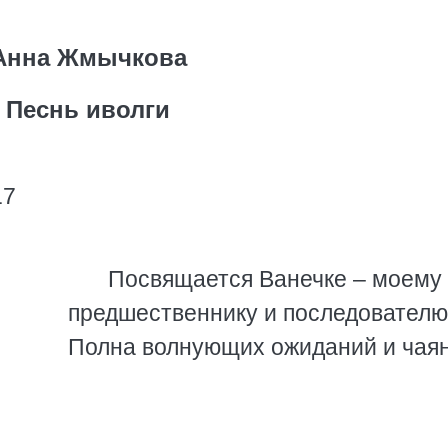
Анна Жмычкова
Песнь иволги
17
Посвящается Ванечке – моему
предшественнику и последователю
Полна волнующих ожиданий и ча