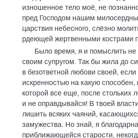
изношенное тело моё, не познанно
пред Господом нашим милосердным,
царствия небесного, слёзно моли
рдеющей жертвенными кострами п
Было время, я и помыслить не 
своим супругом. Так бы жила до с
в безответной любови своей, если 
искренностью на какую способен,
которой все еще, после стольких л
и не оправдывайся! В твоей власт
лишить всяких чаяний, касающихся
замужества. Но знай, я благодарн
приближающейся старости, некогд