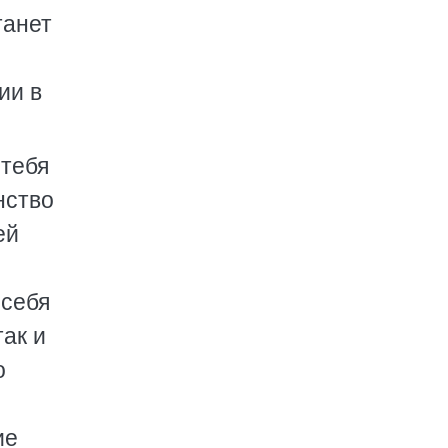
танет
ии в
 тебя
нство
ей
 себя
так и
о
ие