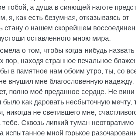
е тобой, а душа в сияющей наготе предс
 я, как есть безумная, отказываясь от
ть стану о нашем скорейшем воссоединен
устоши оставленного мною мира.
смела о том, чтобы когда-нибудь назвать
их пор, находя странное печальное блаже
бы в памятное нам обоим утро, ты, со вс
 не внушил мне благословенную надежду,
ет, полно моё преданное сердце. Не вини
и было как даровать несбыточную мечту, 
, никогда не светившего мне, счастливог
а тебе. Сквозь липкий туман неотвратимо
а испытанное мной горькое разочарован