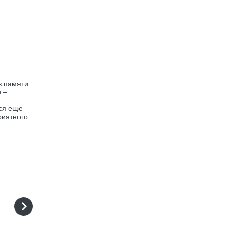
в памяти.
 –
тся еще
риятного