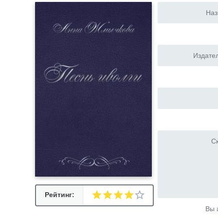
Наз
Издател
Ск
Рейтинг:
Вы 