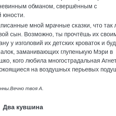
 невинным обманом, свершённым с
й юности.
аписанные мной мрачные сказки, что так
твой сын. Возможно, ты прочтёшь их свои
ану у изголовий их детских кроваток и буд
салок, заманивающих глупенькую Мэри в
шко, кого любила многострадальная Агне
покоящиеся на воздушных перьевых поду
инны.
Вечно твоя А.
Два кувшина