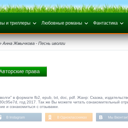
вы и триллеры
Любовные романы
Фантастика
» Анна Жмычкова - Песнь иволги
Авторские права
лги" в формате fb2, epub, txt, doc, pdf. Жанр: Сказка, издательств
0c95e7d, год 2017. Так же Вы можете читать ознакомительный отр
ние и ознакомиться с отзывами.
В Instagram
В Одноклассниках
Мы Вконтак