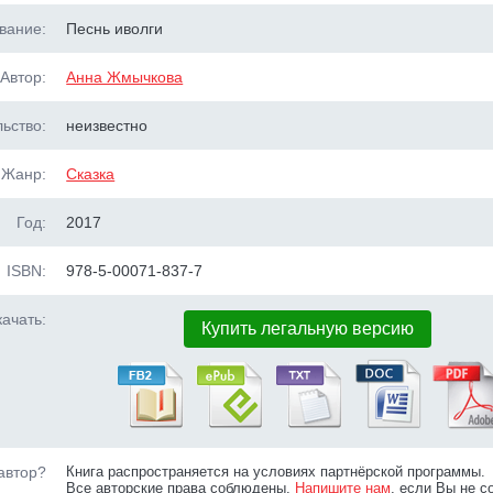
вание:
Песнь иволги
Автор:
Анна Жмычкова
ьство:
неизвестно
Жанр:
Сказка
Год:
2017
ISBN:
978-5-00071-837-7
ачать:
Купить легальную версию
автор?
Книга распространяется на условиях партнёрской программы.
Все авторские права соблюдены.
Напишите нам
, если Вы не с