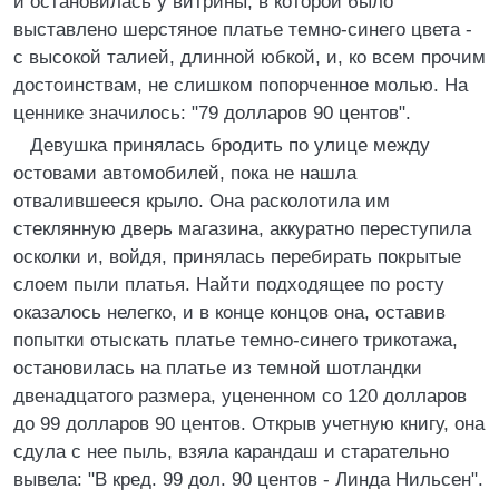
и остановилась у витрины, в которой было
выставлено шерстяное платье темно-синего цвета -
с высокой талией, длинной юбкой, и, ко всем прочим
достоинствам, не слишком попорченное молью. На
ценнике значилось: "79 долларов 90 центов".
Девушка принялась бродить по улице между
остовами автомобилей, пока не нашла
отвалившееся крыло. Она расколотила им
стеклянную дверь магазина, аккуратно переступила
осколки и, войдя, принялась перебирать покрытые
слоем пыли платья. Найти подходящее по росту
оказалось нелегко, и в конце концов она, оставив
попытки отыскать платье темно-синего трикотажа,
остановилась на платье из темной шотландки
двенадцатого размера, уцененном со 120 долларов
до 99 долларов 90 центов. Открыв учетную книгу, она
сдула с нее пыль, взяла карандаш и старательно
вывела: "В кред. 99 дол. 90 центов - Линда Нильсен".