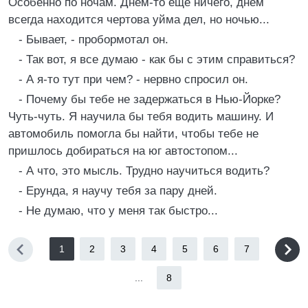
Особенно по ночам. Днем-то еще ничего, днем
всегда находится чертова уйма дел, но ночью...
- Бывает, - пробормотал он.
- Так вот, я все думаю - как бы с этим справиться?
- А я-то тут при чем? - нервно спросил он.
- Почему бы тебе не задержаться в Нью-Йорке?
Чуть-чуть. Я научила бы тебя водить машину. И
автомобиль помогла бы найти, чтобы тебе не
пришлось добираться на юг автостопом...
- А что, это мысль. Трудно научиться водить?
- Ерунда, я научу тебя за пару дней.
- Не думаю, что у меня так быстро...
1
2
3
4
5
6
7
...
8