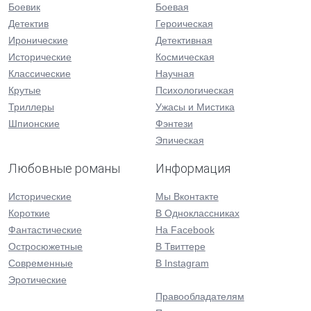
Боевик
Боевая
Детектив
Героическая
Иронические
Детективная
Исторические
Космическая
Классические
Научная
Крутые
Психологическая
Триллеры
Ужасы и Мистика
Шпионские
Фэнтези
Эпическая
Любовные романы
Информация
Исторические
Мы Вконтакте
Короткие
В Одноклассниках
Фантастические
На Facebook
Остросюжетные
В Твиттере
Современные
В Instagram
Эротические
Правообладателям