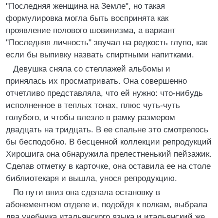
"Последняя женщина на Земле", но такая
формулировка могла быть воспринята как
проявление полового шовинизма, а вариант
"Последняя личность" звучал на редкость глупо, как
если бы выпивку назвать спиртными напитками.
Девушка сняла со стеллажей альбомы и
принялась их просматривать. Она совершенно
отчетливо представляла, что ей нужно: что-нибудь
исполненное в теплых тонах, плюс чуть-чуть
голубого, и чтобы влезло в рамку размером
двадцать на тридцать. В ее спальне это смотрелось
бы бесподобно. В бесценной коллекции репродукций
Хирошига она обнаружила прелестненький пейзажик.
Сделав отметку в карточке, она оставила ее на столе
библиотекаря и вышла, унося репродукцию.
По пути вниз она сделала остановку в
абонементном отделе и, подойдя к полкам, выбрала
два учебника итальянского языка и итальянский же