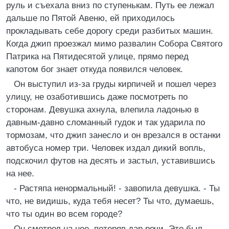
руль и съехала вниз по ступенькам. Путь ее лежал
дальше по Пятой Авеню, ей приходилось
прокладывать себе дорогу среди разбитых машин.
Когда джип проезжал мимо развалин Собора Святого
Патрика на Пятидесятой улице, прямо перед
капотом бог знает откуда появился человек.
Он выступил из-за груды кирпичей и пошел через
улицу, не озаботившись даже посмотреть по
сторонам. Девушка ахнула, влепила ладонью в
давным-давно сломанный гудок и так ударила по
тормозам, что джип занесло и он врезался в останки
автобуса номер три. Человек издал дикий вопль,
подскочил футов на десять и застыл, уставившись
на нее.
- Растяпа ненормальный! - завопила девушка. - Ты
что, не видишь, куда тебя несет? Ты что, думаешь,
что ты один во всем городе?
Он смотрел на нее, потеряв дар речи. Это был