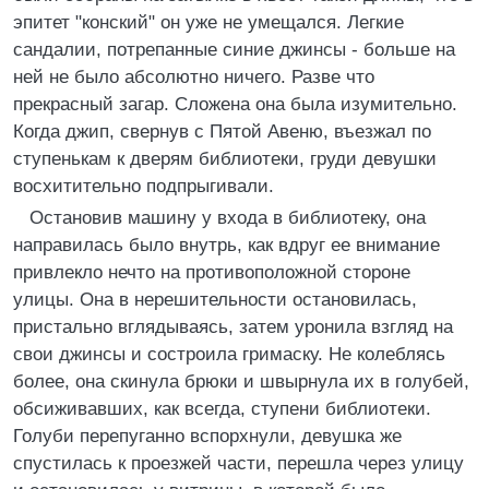
эпитет "конский" он уже не умещался. Легкие
сандалии, потрепанные синие джинсы - больше на
ней не было абсолютно ничего. Разве что
прекрасный загар. Сложена она была изумительно.
Когда джип, свернув с Пятой Авеню, въезжал по
ступенькам к дверям библиотеки, груди девушки
восхитительно подпрыгивали.
Остановив машину у входа в библиотеку, она
направилась было внутрь, как вдруг ее внимание
привлекло нечто на противоположной стороне
улицы. Она в нерешительности остановилась,
пристально вглядываясь, затем уронила взгляд на
свои джинсы и состроила гримаску. Не колеблясь
более, она скинула брюки и швырнула их в голубей,
обсиживавших, как всегда, ступени библиотеки.
Голуби перепуганно вспорхнули, девушка же
спустилась к проезжей части, перешла через улицу