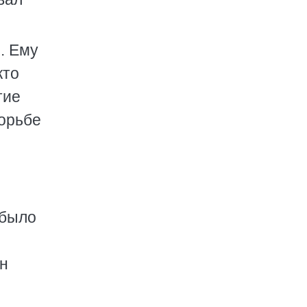
. Ему
кто
тие
борьбе
 было
он