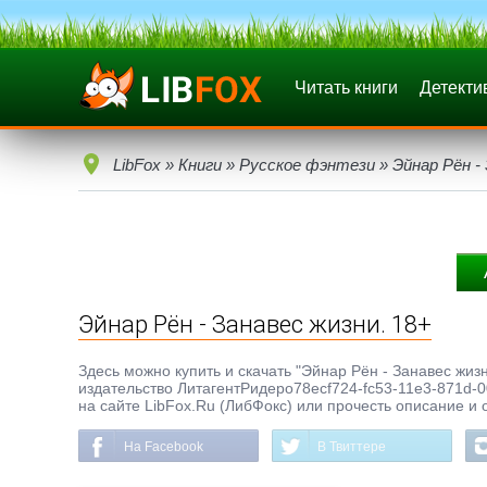
Читать книги
Детекти
LibFox
»
Книги
»
Русское фэнтези
» Эйнар Рён -
Эйнар Рён - Занавес жизни. 18+
Здесь можно купить и скачать "Эйнар Рён - Занавес жизни
издательство ЛитагентРидеро78ecf724-fc53-11e3-871d-0
на сайте LibFox.Ru (ЛибФокс) или прочесть описание и 
На Facebook
В Твиттере