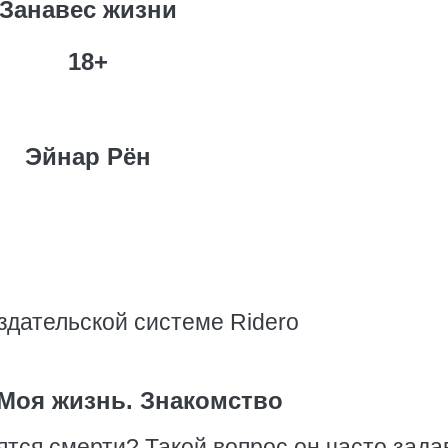
Занавес жизни
18+
Эйнар Рён
здательской системе Ridero
 Моя жизнь. Знакомство
ятся смерти? Такой вопрос он часто зада