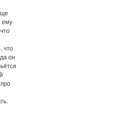
ище
, ему
 что
, что
гда он
бьётся
й
 про
ть.