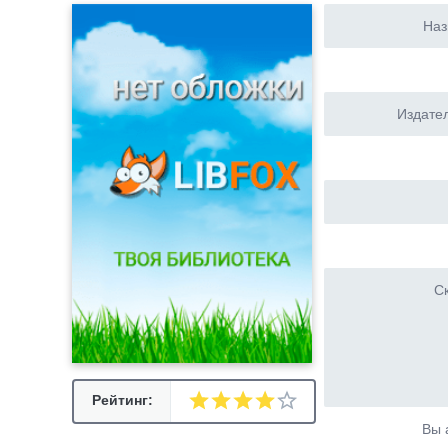
Наз
Издател
Ск
Рейтинг:
Вы 