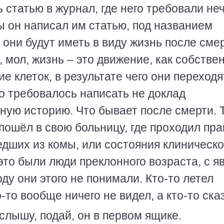
 статью в журнал, где него требовали не
ы он написал им статью, под названием
 они будут иметь в виду жизнь после сме
ь, мол, жизнь – это движение, как собстве
ие клеток, в результате чего они переходя
го требовалось написать не доклад
ную историю. Что бывает после смерти. Т
пошёл в свою больницу, где проходил прак
едших из комы, или состояния клиническ
 это были люди преклонного возраста, с я
у они этого не понимали. Кто-то летел
о-то вообще ничего не видел, а кто-то ска
 слышу, подай, он в первом ящике.