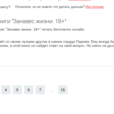
книгу?
Оплатили, но не знаете что делать дальше?
Инструкция
.
иги "Занавес жизни. 18+"
ие "Занавес жизни. 18+" читать бесплатно онлайн.
вёт со своим лучшим другом в самом сердце Парижа. Ему всегда б
нию, в этой книге он найдёт ответ на свой вопрос. Но никто не до
4
5
6
7
...
15