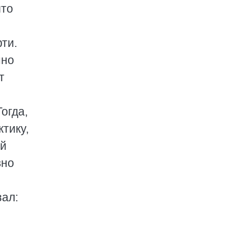
что
рти.
нно
т
огда,
тику,
ой
вно
зал: