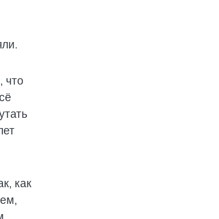
яли.
, что
всё
утать
лет
к, как
лем,
м