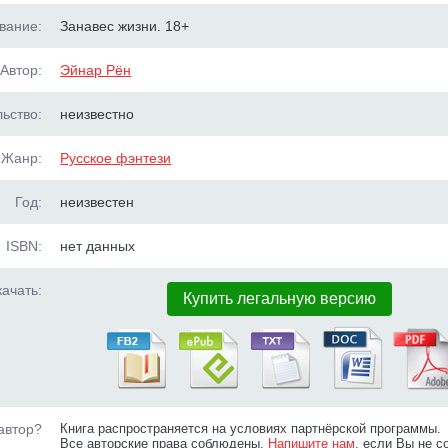
вание:
Занавес жизни. 18+
Автор:
Эйнар Рён
ьство:
неизвестно
Жанр:
Русское фэнтези
Год:
неизвестен
ISBN:
нет данных
ачать:
Купить легальную версию
автор?
Книга распространяется на условиях партнёрской программы.
Все авторские права соблюдены.
Напишите нам
, если Вы не с