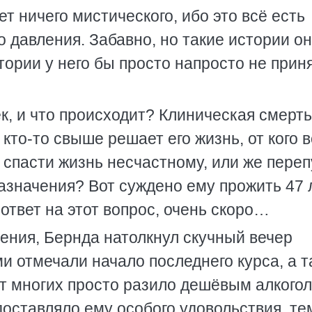
ет ничего мистического, ибо это всё есть
о давления. Забавно, но такие истории он
стории у него бы просто напросто не прин
, и что происходит? Клиническая смерть
 кто-то свыше решает его жизнь, от кого 
 спасти жизнь несчастному, или же переп
азначения? Вот суждено ему прожить 47 
 ответ на этот вопрос, очень скоро…
ения, Бернда натолкнул скучный вечер
и отмечали начало последнего курса, а та
от многих просто разило дешёвым алкого
 доставляло ему особого удовольствия, те