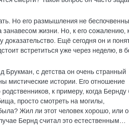
вать. Но его размышления не беспочвенны
а занавесом жизни. Но, к его сожалению, 
му доказательство. Ещё сегодня он и поня
дстоит встретиться уже через неделю, в 
нд Брукман, с детства он очень странный
ны мистические истории. Его отношение
 родственников, к примеру, когда Бернду
бища, просто смотреть на могилы,
 была? Жил ли этот человек хорошо, или 
случае Бернд считал это естественным…