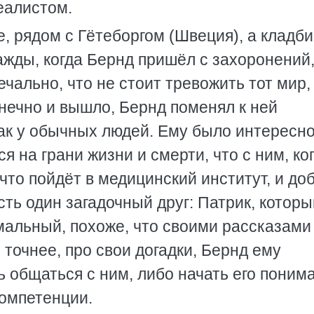
еалистом.
е, рядом с Гётеборгом (Швеция), а кладб
нажды, когда Бернд пришёл с захоронений
ечально, что не стоит тревожить тот мир,
онечно и вышло, Бернд поменял к ней
как у обычных людей. Ему было интересно
я на грани жизни и смерти, что с ним, ко
что пойдёт в медицинский институт, и до
сть один загадочный друг: Патрик, которы
мальный, похоже, что своими рассказами
 точнее, про свои догадки, Бернд ему
ь общаться с ним, либо начать его понима
компетенции.