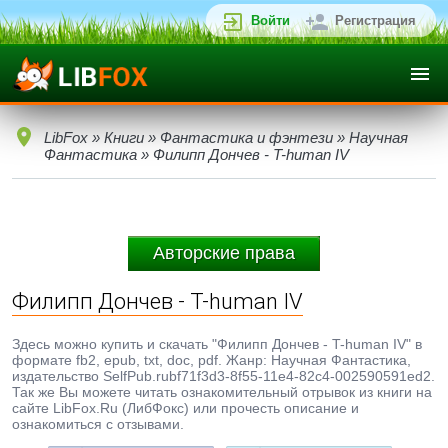
Войти
Регистрация
LibFox
»
Книги
»
Фантастика и фэнтези
»
Научная
Фантастика
» Филипп Дончев - T-human IV
Авторские права
Филипп Дончев - T-human IV
Здесь можно купить и скачать "Филипп Дончев - T-human IV" в
формате fb2, epub, txt, doc, pdf. Жанр: Научная Фантастика,
издательство SelfPub.rubf71f3d3-8f55-11e4-82c4-002590591ed2.
Так же Вы можете читать ознакомительный отрывок из книги на
сайте LibFox.Ru (ЛибФокс) или прочесть описание и
ознакомиться с отзывами.