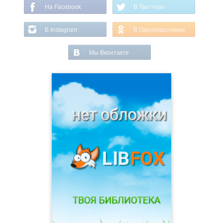
На Facebook
В Твиттере
В Instagram
В Одноклассниках
Мы Вконтакте