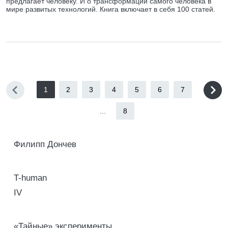
предлагает человеку. И о трансформации самого человека в
мире развитых технологий. Книга включает в себя 100 статей.
1
2
3
4
5
6
7
...
8
Филипп Дончев
T-human
IV
«Тайные» эксперименты