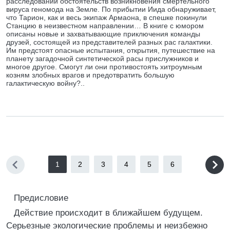
расследовании обстоятельств возникновения смертельного
вируса геномода на Земле. По прибытии Иида обнаруживает,
что Тарион, как и весь экипаж Армаона, в спешке покинули
Станцию в неизвестном направлении… В книге с юмором
описаны новые и захватывающие приключения команды
друзей, состоящей из представителей разных рас галактики.
Им предстоят опасные испытания, открытия, путешествие на
планету загадочной синтетической расы прислужников и
многое другое. Смогут ли они противостоять хитроумным
козням злобных врагов и предотвратить большую
галактическую войну?..
1
2
3
4
5
6
Предисловие
Действие происходит в ближайшем будущем.
Серьезные экологические проблемы и неизбежно