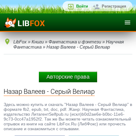
Войти
Регистрация
LibFox
»
Книги
»
Фантастика и фэнтези
»
Научная
Фантастика
» Назар Валеев - Серый Велиар
Авторские права
Назар Валеев - Серый Велиар
Здесь можно купить и скачать "Назар Валеев - Серый Велиар" в
формате fb2, epub, txt, doc, pdf. Жанр: Научная Фантастика,
издательство ЛитагентSelfpub.ru (искл)b0d2ae6e-b0bc-11e6-
9c73-0cc47a1952f2. Так же Вы можете читать ознакомительный
отрывок из книги на сайте LibFox.Ru (ЛибФокс) или прочесть
описание и ознакомиться с отзывами.