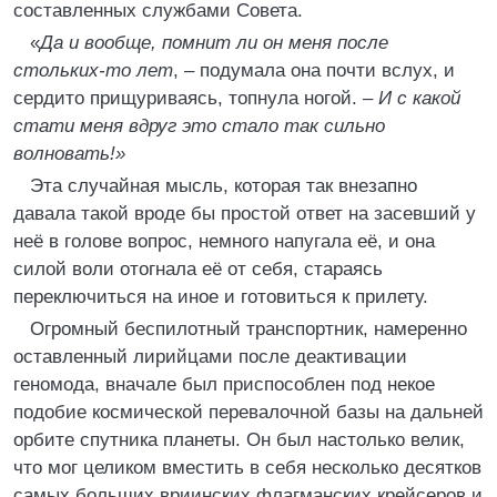
составленных службами Совета.
«
Да и вообще, помнит ли он меня после
стольких-то лет
, – подумала она почти вслух, и
сердито прищуриваясь, топнула ногой. –
И с какой
стати меня вдруг это стало так сильно
волновать!»
Эта случайная мысль, которая так внезапно
давала такой вроде бы простой ответ на засевший у
неё в голове вопрос, немного напугала её, и она
силой воли отогнала её от себя, стараясь
переключиться на иное и готовиться к прилету.
Огромный беспилотный транспортник, намеренно
оставленный лирийцами после деактивации
геномода, вначале был приспособлен под некое
подобие космической перевалочной базы на дальней
орбите спутника планеты. Он был настолько велик,
что мог целиком вместить в себя несколько десятков
самых больших вриинских флагманских крейсеров и