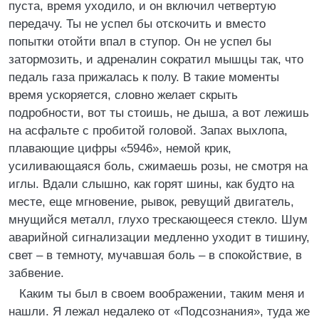
пуста, время уходило, и он включил четвертую
передачу. Ты не успел бы отскочить и вместо
попытки отойти впал в ступор. Он не успел бы
затормозить, и адреналин сократил мышцы так, что
педаль газа прижалась к полу. В такие моменты
время ускоряется, словно желает скрыть
подробности, вот ты стоишь, не дыша, а вот лежишь
на асфальте с пробитой головой. Запах выхлопа,
плавающие цифры «5946», немой крик,
усиливающаяся боль, сжимаешь розы, не смотря на
иглы. Вдали слышно, как горят шины, как будто на
месте, еще мгновение, рывок, ревущий двигатель,
мнущийся металл, глухо трескающееся стекло. Шум
аварийной сигнализации медленно уходит в тишину,
свет – в темноту, мучавшая боль – в спокойствие, в
забвение.
Каким ты был в своем воображении, таким меня и
нашли. Я лежал недалеко от «Подсознания», туда же