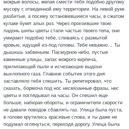
мокрые волосы, желая смести тебя подобно другому
мусору с отведенной ему территории. На левой руке
разбитые, а посему остановившиеся часы, в сжатом
кулаке букет алых роз. Через пронзившие твою
ладонь шипы цветы стали частью твоего тела, они
умирают подобно тебе, сливаясь с размытой
кровью, идущей из-под головы. Тебе неважно… Ты
дышишь забвеньем. Пасмурное небо, пустые
каменные улицы, запах мокрого кирпича,
прилипающей пыли и исчезающие выдохи
выхлопного газа. Главное событие этого дня
заставляло тебя спешить. Ты репетировал, что
сказать, бормоча под нос несвязанные фразы, нес
цветы и поглядывал на часы. Он спешил еще
больше, набирая обороты, и ограничители скорости
не давали поводов сбавлять газ. Улица была пуста,
в голове крутились красивые слова, и ты даже не
подумал оглянуться, переходя дорогу. Улица была