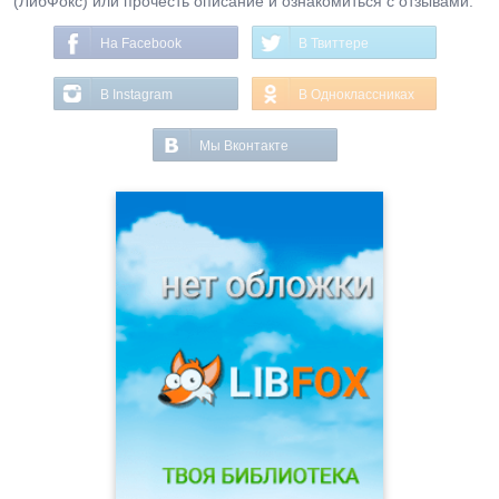
(ЛибФокс) или прочесть описание и ознакомиться с отзывами.
На Facebook
В Твиттере
В Instagram
В Одноклассниках
Мы Вконтакте