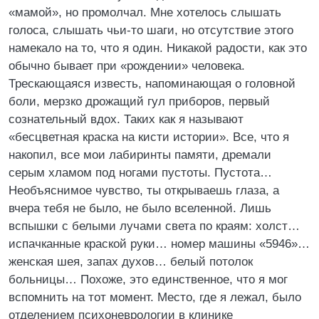
«мамой», но промолчал. Мне хотелось слышать
голоса, слышать чьи-то шаги, но отсутствие этого
намекало на то, что я один. Никакой радости, как это
обычно бывает при «рождении» человека.
Трескающаяся известь, напоминающая о головной
боли, мерзко дрожащий гул приборов, первый
сознательный вдох. Таких как я называют
«бесцветная краска на кисти истории». Все, что я
накопил, все мои лабиринты памяти, дремали
серым хламом под ногами пустоты. Пустота…
Необъяснимое чувство, ты открываешь глаза, а
вчера тебя не было, не было вселенной. Лишь
вспышки с белыми лучами света по краям: холст…
испачканные краской руки… номер машины «5946»…
женская шея, запах духов… белый потолок
больницы… Похоже, это единственное, что я мог
вспомнить на тот момент. Место, где я лежал, было
отделением психоневрологии в клинике