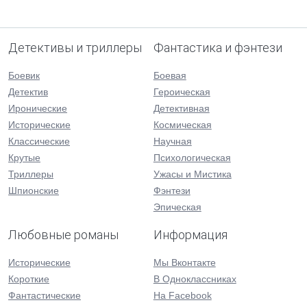
Детективы и триллеры
Фантастика и фэнтези
Боевик
Боевая
Детектив
Героическая
Иронические
Детективная
Исторические
Космическая
Классические
Научная
Крутые
Психологическая
Триллеры
Ужасы и Мистика
Шпионские
Фэнтези
Эпическая
Любовные романы
Информация
Исторические
Мы Вконтакте
Короткие
В Одноклассниках
Фантастические
На Facebook