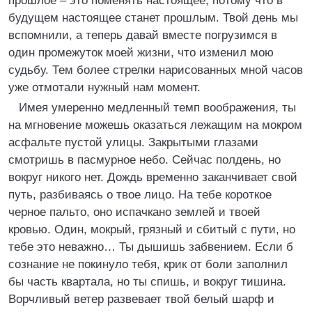
прошлое – это поменять настоящее, потому что в
будущем настоящее станет прошлым. Твой день мы
вспомнили, а теперь давай вместе погрузимся в
один промежуток моей жизни, что изменил мою
судьбу. Тем более стрелки нарисованных мной часов
уже отмотали нужный нам момент.
Имея умеренно медленный темп воображения, ты
на мгновение можешь оказаться лежащим на мокром
асфальте пустой улицы. Закрытыми глазами
смотришь в пасмурное небо. Сейчас полдень, но
вокруг никого нет. Дождь временно заканчивает свой
путь, разбиваясь о твое лицо. На тебе короткое
черное пальто, оно испачкано землей и твоей
кровью. Один, мокрый, грязный и сбитый с пути, но
тебе это неважно… Ты дышишь забвением. Если б
сознание не покинуло тебя, крик от боли заполнил
бы часть квартала, но ты спишь, и вокруг тишина.
Ворчливый ветер развевает твой белый шарф и