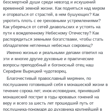
безсмертной души среди невзгод и искушений
временной земной жизни. Как подняться над миром
и оторваться от страстей, в нем бушующих? Как
укротить плоть с ее греховными устремлениями?
Как уберечься от сетей диавольских и устоять на
пути к вожделенному Небесному Отечеству? Как
распорядиться земными богатствами, чтобы стать
обладателем нетленных небесных сокровищ?
Именно жизнью и реальными делами ответил на
эти и многие другие духовные и практические
вопросы преподобный и богоносный отец наш
Серафим Вырицкий чудотворец.
Благочестивый православный мирянин, по
послушанию готовивший себя к монашеской жизни в
течение сорока лет; инок-исповедник, принявший
монашеский постриг в годы кровавых гонений на
веру и всего за шесть лет прошедший путь от
послушника-пономаря до духовника крупнейшей в