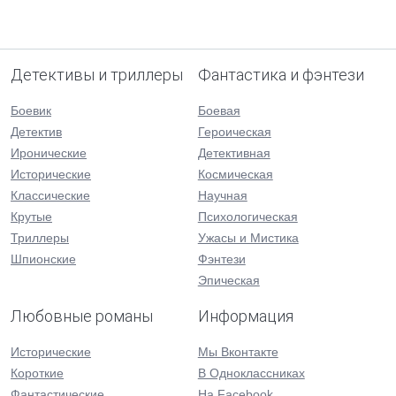
Детективы и триллеры
Фантастика и фэнтези
Боевик
Боевая
Детектив
Героическая
Иронические
Детективная
Исторические
Космическая
Классические
Научная
Крутые
Психологическая
Триллеры
Ужасы и Мистика
Шпионские
Фэнтези
Эпическая
Любовные романы
Информация
Исторические
Мы Вконтакте
Короткие
В Одноклассниках
Фантастические
На Facebook