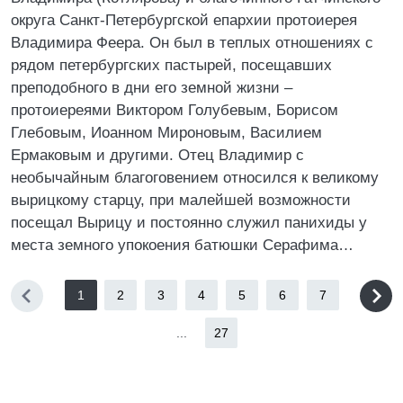
округа Санкт-Петербургской епархии протоиерея
Владимира Феера. Он был в теплых отношениях с
рядом петербургских пастырей, посещавших
преподобного в дни его земной жизни –
протоиереями Виктором Голубевым, Борисом
Глебовым, Иоанном Мироновым, Василием
Ермаковым и другими. Отец Владимир с
необычайным благоговением относился к великому
вырицкому старцу, при малейшей возможности
посещал Вырицу и постоянно служил панихиды у
места земного упокоения батюшки Серафима…
1
2
3
4
5
6
7
...
27