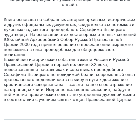
онлайн.
Книга основана на собранных автором архивных, исторических
и других официальных документах, свидетельствах потомков и
духовных чад святого преподобного Серафима Вырицкого
чудотворца. На основании этих достоверных и точных сведений
Юбилейный Архиерейский Собор Русской Православной
Церкви 2000 года принял решение о прославлении вырицкого
подвижника в лике преподобных для общецерковного
почитания.
Важнейшие исторические события в жизни России и Русской
Православной Церкви в первой половине XX века,
повествования о наставниках и соратниках преподобного
Серафима Вырицкого по невидимой брани, современный опыт
православного подвижничества в миру и пути к достижению
христианского совершенства – все это нашло свое отражение
на страницах книги. Искренне желающие спасения, найдут в
ней многие практические советы по устроению духовной жизни
в соответствии с учением святых отцов Православной Церкви.