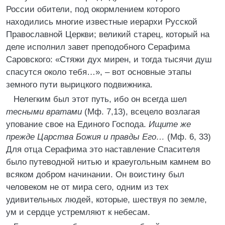
России обители, под окормлением которого
находились многие известные иерархи Русской
Православной Церкви; великий старец, который на
деле исполнил завет преподобного Серафима
Саровского: «Стяжи дух мирен, и тогда тысячи душ
спасутся около тебя…», – вот основные этапы
земного пути вырицкого подвижника.
Нелегким был этот путь, ибо он всегда шел
тесными вратами
(Мф. 7,13), всецело возлагая
упование свое на Единого Господа.
Ищите же
прежде Царства Божия и правды Его…
(Мф. 6, 33)
Для отца Серафима это наставление Спасителя
было путеводной нитью и краеугольным камнем во
всяком добром начинании. Он воистину был
человеком не от мира сего, одним из тех
удивительных людей, которые, шествуя по земле,
ум и сердце устремляют к небесам.