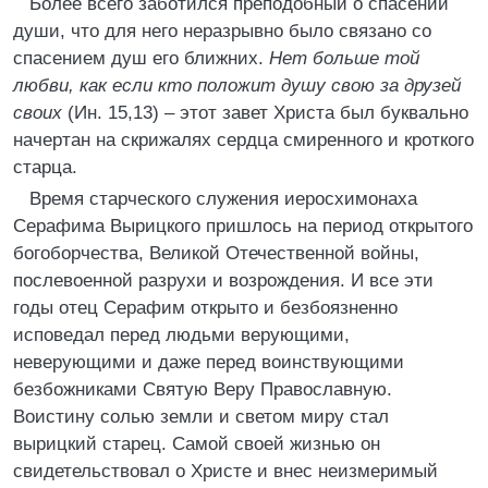
Более всего заботился преподобный о спасении
души, что для него неразрывно было связано со
спасением душ его ближних.
Нет больше той
любви, как если кто положит душу свою за друзей
своих
(Ин. 15,13) – этот завет Христа был буквально
начертан на скрижалях сердца смиренного и кроткого
старца.
Время старческого служения иеросхимонаха
Серафима Вырицкого пришлось на период открытого
богоборчества, Великой Отечественной войны,
послевоенной разрухи и возрождения. И все эти
годы отец Серафим открыто и безбоязненно
исповедал перед людьми верующими,
неверующими и даже перед воинствующими
безбожниками Святую Веру Православную.
Воистину солью земли и светом миру стал
вырицкий старец. Самой своей жизнью он
свидетельствовал о Христе и внес неизмеримый