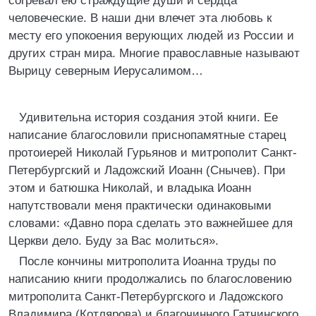
согревал ею страждущие души и сердца
человеческие. В наши дни влечет эта любовь к
месту его упокоения верующих людей из России и
других стран мира. Многие православные называют
Вырицу северным Иерусалимом…
Удивительна история создания этой книги. Ее
написание благословили приснопамятные старец
протоиерей Николай Гурьянов и митрополит Санкт-
Петербургский и Ладожский Иоанн (Снычев). При
этом и батюшка Николай, и владыка Иоанн
напутствовали меня практически одинаковыми
словами: «Давно пора сделать это важнейшее для
Церкви дело. Буду за Вас молиться».
После кончины митрополита Иоанна труды по
написанию книги продолжались по благословению
митрополита Санкт-Петербургского и Ладожского
Владимира (Котлярова) и благочинного Гатчинского