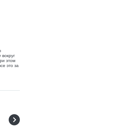
ю
 вокруг
При этом
се это за