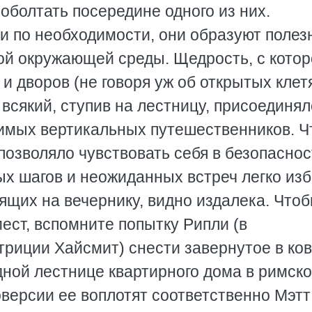
оболтать посередине одного из них.
 по необходимости, они образуют полез
ой окружающей среды. Щедрость, с кото
и дворов (не говоря уж об открытых клет
всякий, ступив на лестницу, присоединял
имых вертикальных путешественников. Ч
озволяло чувствовать себя в безопаснос
ых шагов и неожиданных встреч легко из
дящих на вечернику, видно издалека. Что
ест, вспомните попытку Рипли (в
риции Хайсмит) снести завернутое в ко
дной лестнице квартирного дома в римск
новерсии ее воплотят соответственно Мэтт