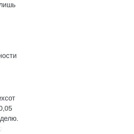
 лишь
ности
ехсот
0,05
еделю.
х