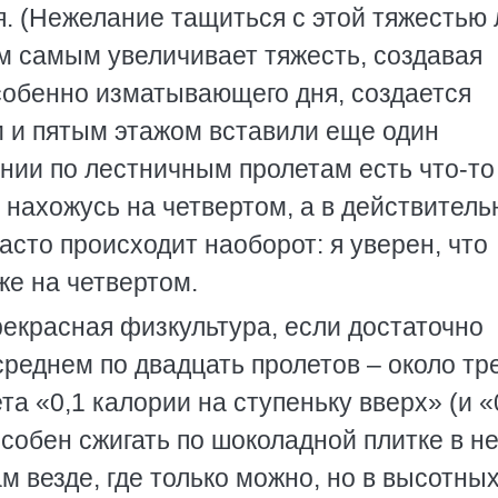
. (Нежелание тащиться с этой тяжестью
ем самым увеличивает тяжесть, создавая
особенно изматывающего дня, создается
м и пятым этажом вставили еще один
нии по лестничным пролетам есть что-то
о нахожусь на четвертом, а в действитель
асто происходит наоборот: я уверен, что
уже на четвертом.
рекрасная физкультура, если достаточно
среднем по двадцать пролетов – около тр
ета «0,1 калории на ступеньку вверх» (и «
особен сжигать по шоколадной плитке в н
м везде, где только можно, но в высотны