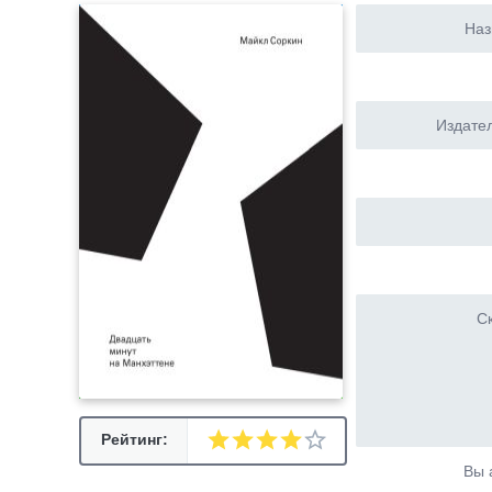
Наз
Издател
Ск
Рейтинг:
Вы 