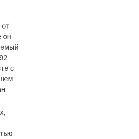
 от
е он
ваемый
892
те с
ашем
ан
х,
ятью