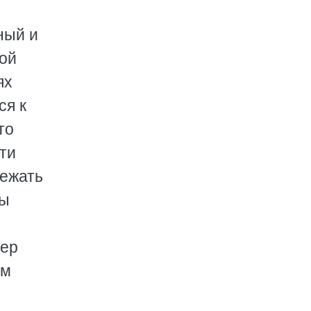
ный и
рой
ях
ся к
то
ти
бежать
бы
вер
ом