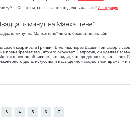
книгу?
Оплатили, но не знаете что делать дальше?
Инструкция
.
Двадцать минут на Манхэттене"
адцать минут на Манхэттене" читать бесплатно онлайн.
из своей квартиры в Гринвич-Виллидж через Вашингтон-сквер в сво
не пренебрегает тем, что его окружает. Напротив, он уделяет всему
нхэттене» он объясняет, что видит, что представляет, что знает. 
нженерного дела, искусства и насыщенной социальной драмы – и в
3
4
5
6
7