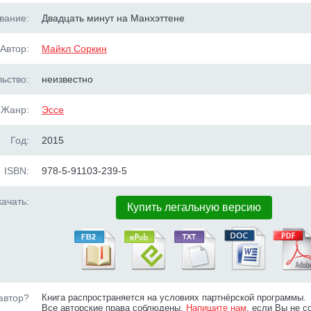
вание:
Двадцать минут на Манхэттене
Автор:
Майкл Соркин
ьство:
неизвестно
Жанр:
Эссе
Год:
2015
ISBN:
978-5-91103-239-5
ачать:
Купить легальную версию
автор?
Книга распространяется на условиях партнёрской программы.
Все авторские права соблюдены.
Напишите нам
, если Вы не с