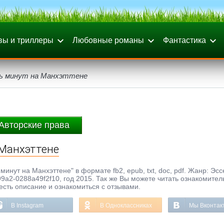
вы и триллеры
Любовные романы
Фантастика
ть минут на Манхэттене
Авторские права
 Манхэттене
инут на Манхэттене" в формате fb2, epub, txt, doc, pdf. Жанр: Эсс
9a2-0288a49f2f10, год 2015. Так же Вы можете читать ознакомите
честь описание и ознакомиться с отзывами.
В Instagram
В Одноклассниках
Мы Вконтак