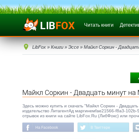
Читать книги
Детекти
LibFox
»
Книги
»
Эссе
» Майкл Соркин - Двадца
Майкл Соркин - Двадцать минут на
Здесь можно купить и скачать "Майкл Соркин - Двадцать м
издательство ЛитагентАд маргинемfae21566-f8a3-102b-9
отрывок из книги на сайте LibFox.Ru (ЛибФокс) или про
На Facebook
В Твиттере