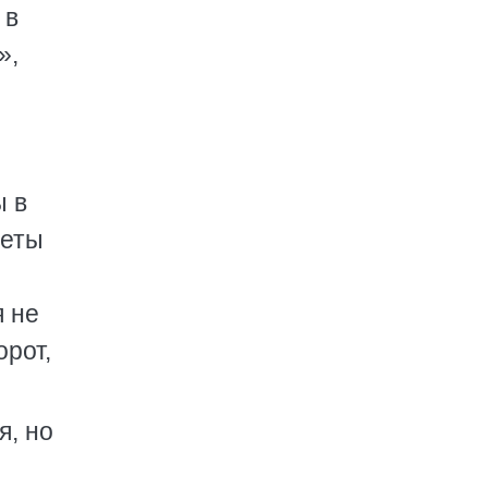
 в
»,
ы в
леты
 не
орот,
я, но