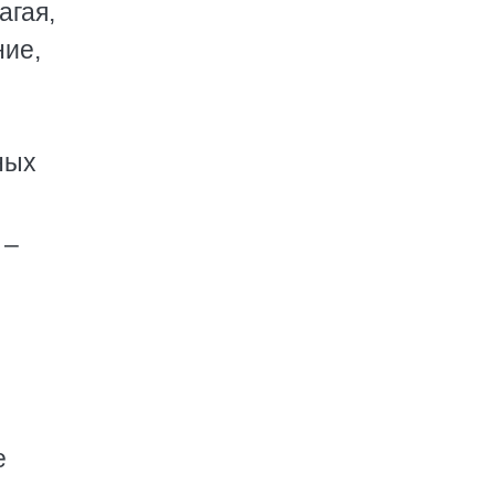
агая,
ние,
ных
 –
е