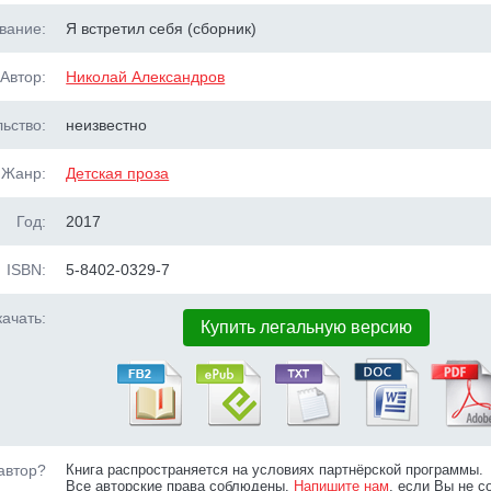
вание:
Я встретил себя (сборник)
Автор:
Николай Александров
ьство:
неизвестно
Жанр:
Детская проза
Год:
2017
ISBN:
5-8402-0329-7
ачать:
Купить легальную версию
автор?
Книга распространяется на условиях партнёрской программы.
Все авторские права соблюдены.
Напишите нам
, если Вы не с