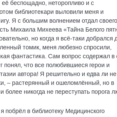
 её беспощадно, неторопливо и с
Потом библиотекари выловили меня и
игу. Я с большим волнением отдал своег
есть Михаила Михеева «Тайна Белого пят
овательно, но когда я всё-таки добрался 
оленный томик, меня любезно спросили,
кая фантастика. Сам вопрос содержал в
г понял, что все полюбившиеся герои и
азии автора! Я решительно и едва ли не
ки, – растерянный и ошеломлённый, но в
 более никогда не переступать порога л
и я побрёл в библиотеку Медицинского