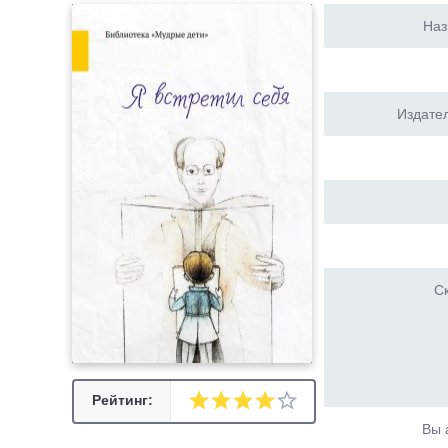
Наз
Издател
Ск
Рейтинг:
Вы 