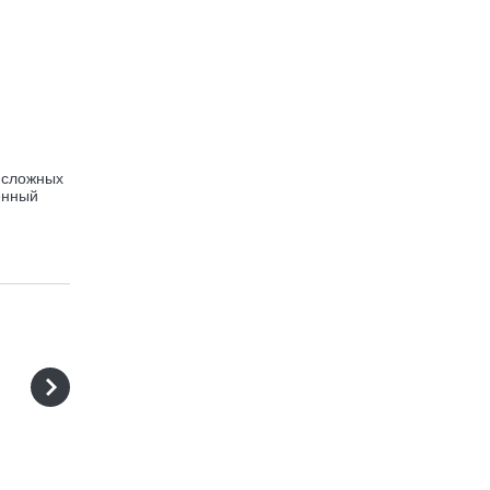
 сложных
енный