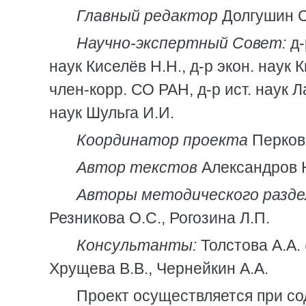
Главный редактор
Долгушин 
Научно-экспертный Совет:
д-
наук Киселёв Н.Н., д-р экон. наук 
член-корр. СО РАН, д-р ист. наук Л
наук Шульга И.И.
Координатор проекта
Перкова
Автор текстов
Александров 
Авторы методического разде
Резникова О.С., Рогозина Л.П.
Консультанты:
Толстова А.А. 
Хрущева В.В., Чернейкин А.А.
Проект осуществляется при со