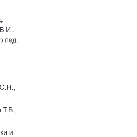
ц.
В.И.,
р пед.
С.Н.,
Т.В.,
ки и