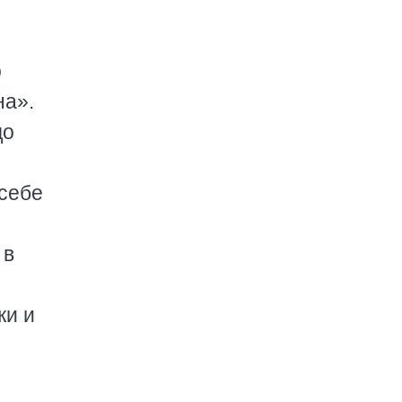
о
на».
до
 себе
 в
жи и