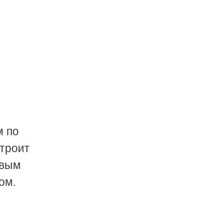
м по
строит
авым
ом.