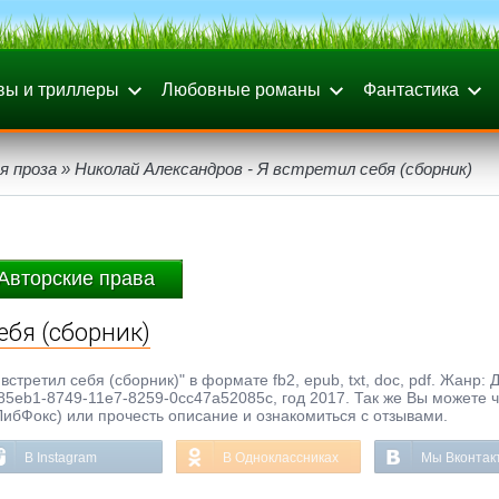
вы и триллеры
Любовные романы
Фантастика
я проза
» Николай Александров - Я встретил себя (сборник)
Авторские права
ебя (сборник)
стретил себя (сборник)" в формате fb2, epub, txt, doc, pdf. Жанр: 
5eb1-8749-11e7-8259-0cc47a52085c, год 2017. Так же Вы можете ч
ЛибФокс) или прочесть описание и ознакомиться с отзывами.
В Instagram
В Одноклассниках
Мы Вконтак