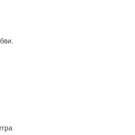
бви.
етра