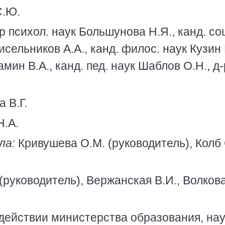
С.Ю.
р психол. наук Большунова Н.Я., канд. со
Кисельников А.А., канд. филос. наук Кузин 
амин В.А., канд. пед. наук Шаблов О.Н., д-
 В.Г.
Н.А.
ла:
Кривушева О.М. (руководитель), Колб 
(руководитель), Вержанская В.И., Волкова 
действии министерства образования, нау