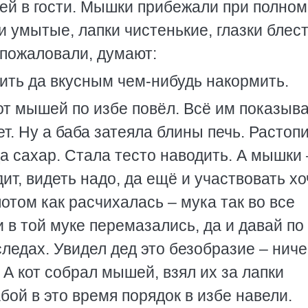
шей в гости. Мышки прибежали при полном
 умытые, лапки чистенькие, глазки блест
и пожаловали, думают:
оить да вкусным чем-нибудь накормить.
от мышей по избе повёл. Всё им показыва
т. Ну а баба затеяла блины печь. Растоп
да сахар. Стала тесто наводить. А мышки 
т, видеть надо, да ещё и участвовать хо
отом как расчихалась – мука так во все
 в той муке перемазались, да и давай по
ледах. Увидел дед это безобразие – ниче
. А кот собрал мышей, взял их за лапки
абой в это время порядок в избе навели.