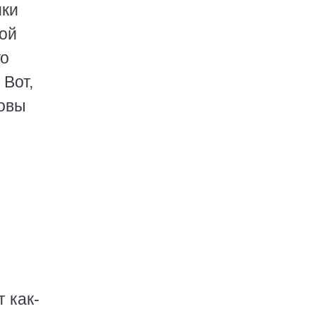
ики
рой
го
 Вот,
товы
 как-