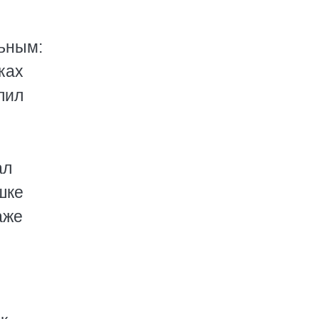
льным:
ках
лил
ал
шке
аже