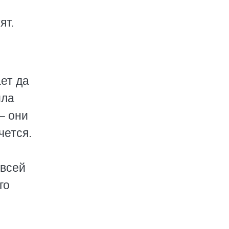
ят.
ет да
ила
– они
чется.
 всей
го