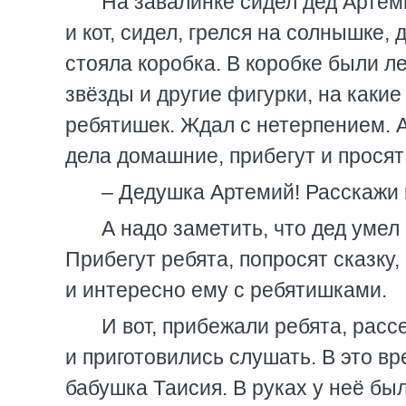
На завалинке сидел дед Артеми
и кот, сидел, грелся на солнышке,
стояла коробка. В коробке были л
звёзды и другие фигурки, на каки
ребятишек. Ждал с нетерпением. А
дела домашние, прибегут и просят
– Дедушка Артемий! Расскажи 
А надо заметить, что дед умел
Прибегут ребята, попросят сказку,
и интересно ему с ребятишками.
И вот, прибежали ребята, расс
и приготовились слушать. В это в
бабушка Таисия. В руках у неё был