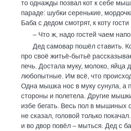
то однажды позвал кот к себе мы
параде: шубки серенькие, мордочки
Баба с дедом смотрят, к коту гост
– Что ж, надо гостей чаем нап
Дед самовар пошёл ставить. К
про своё житьё-бытьё рассказывае
печь. Достала муку, молоко, яйца 
любопытные. Им всё, что происходи
Одна мышка нос в муку сунула, а п
стороны и полетела. Другие мышки
избе бегать. Весь пол в мышиных с
не сказал, головой только покачал
и во двор повёл – мыться. Дед с б