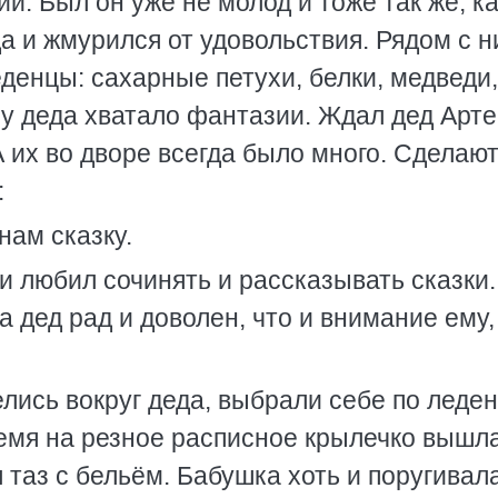
й. Был он уже не молод и тоже так же, ка
 да и жмурился от удовольствия. Рядом с 
еденцы: сахарные петухи, белки, медведи,
е у деда хватало фантазии. Ждал дед Арт
 их во дворе всегда было много. Сделают
:
нам сказку.
 и любил сочинять и рассказывать сказки.
 а дед рад и доволен, что и внимание ему,
елись вокруг деда, выбрали себе по леде
ремя на резное расписное крылечко вышл
 таз с бельём. Бабушка хоть и поругивал