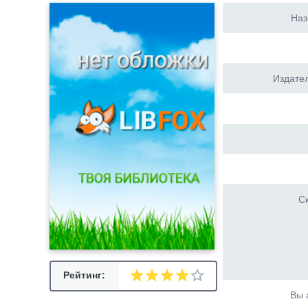
Наз
Издател
Ск
Рейтинг:
Вы 