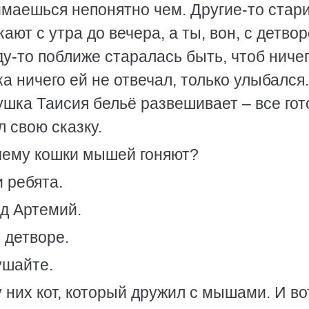
нимаешься непонятно чем. Другие-то стар
ают с утра до вечера, а ты, вон, с детво
ду-то поближе старалась быть, чтоб ниче
а ничего ей не отвечал, только улыбался.
ушка Таисия бельё развешивает – все го
 свою сказку.
очему кошки мышей гоняют?
и ребята.
ед Артемий.
 детворе.
ушайте.
 них кот, который дружил с мышами. И вот