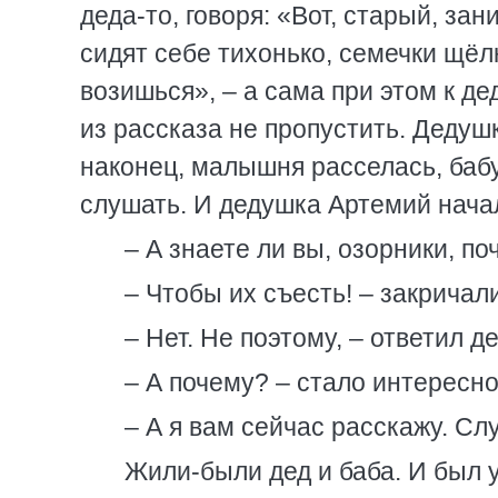
деда-то, говоря: «Вот, старый, за
сидят себе тихонько, семечки щёлк
возишься», – а сама при этом к де
из рассказа не пропустить. Дедушк
наконец, малышня расселась, баб
слушать. И дедушка Артемий начал
– А знаете ли вы, озорники, п
– Чтобы их съесть! – закричал
– Нет. Не поэтому, – ответил д
– А почему? – стало интересно
– А я вам сейчас расскажу. Сл
Жили-были дед и баба. И был у