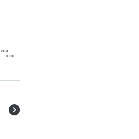
азки
 – плод