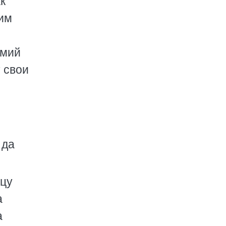
к
ним
емий
 свои
 да
нцу
а
а