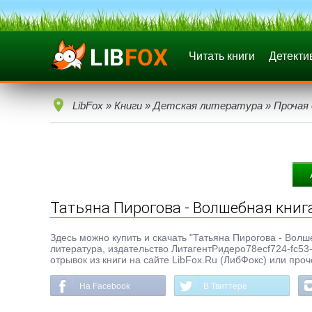
Читать книги
Детекти
LibFox
»
Книги
»
Детская литература
»
Прочая
Татьяна Пирогова - Волшебная книг
Здесь можно купить и скачать "Татьяна Пирогова - Волшеб
литература, издательство ЛитагентРидеро78ecf724-fc5
отрывок из книги на сайте LibFox.Ru (ЛибФокс) или про
На Facebook
В Твиттере