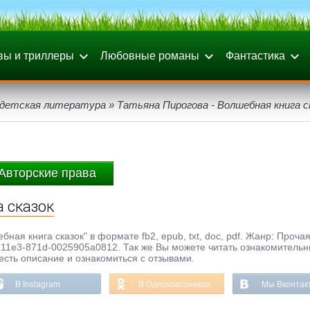
вы и триллеры
Любовные романы
Фантастика
 детская литература
» Татьяна Пирогова - Волшебная книга с
Авторские права
а сказок
ная книга сказок" в формате fb2, epub, txt, doc, pdf. Жанр: Проча
3-11e3-871d-0025905a0812. Так же Вы можете читать ознакомитель
честь описание и ознакомиться с отзывами.
В Instagram
В Одноклассниках
Мы Вконтак