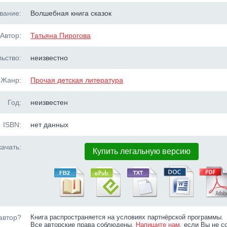
вание:
Волшебная книга сказок
Автор:
Татьяна Пирогова
ьство:
неизвестно
Жанр:
Прочая детская литература
Год:
неизвестен
ISBN:
нет данных
ачать:
Купить легальную версию
автор?
Книга распространяется на условиях партнёрской программы.
Все авторские права соблюдены.
Напишите нам
, если Вы не с