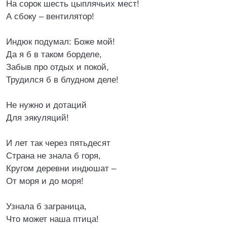
На сорок шесть цыплячьих мест!
А сбоку – вентилятор!
Индюк подумал: Боже мой!
Да я б в таком борделе,
Забыв про отдых и покой,
Трудился б в блудном деле!
Не нужно и дотаций
Для эякуляций!
И лет так через пятьдесят
Страна не знала б горя,
Кругом деревни индюшат –
От моря и до моря!
Узнала б заграница,
Что может наша птица!