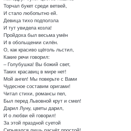
Торчал букет среди ветвей,
И стало любопытно ей.
Девица тихо подползла
И тут увидела козла!
Пройдоха был весьма умён
И в обольщении силён.
О, как красиво щёголь льстил,
Какие речи говорил:
– Голубушка! Вы божий свет,
Таких красавиц в мире нет!
Мой ангел! Мы поверьте с Вами
Чудесное составим оригами!
Читал стихи, романсы пел,
Был перед Львовной крут и смел!
Дарил Луну, цветы дарил,
И о любви ей говорил!
За этой праздной суетой
Скрывался лишь расчёт простой!