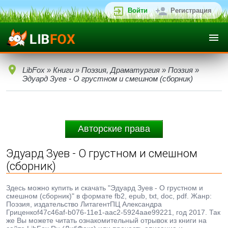
Войти
Регистрация
LibFox
»
Книги
»
Поэзия, Драматургия
»
Поэзия
»
Эдуард Зуев - О грустном и смешном (сборник)
Авторские права
Эдуард Зуев - О грустном и смешном
(сборник)
Здесь можно купить и скачать "Эдуард Зуев - О грустном и
смешном (сборник)" в формате fb2, epub, txt, doc, pdf. Жанр:
Поэзия, издательство ЛитагентПЦ Александра
Гриценкоf47c46af-b076-11e1-aac2-5924aae99221, год 2017. Так
же Вы можете читать ознакомительный отрывок из книги на