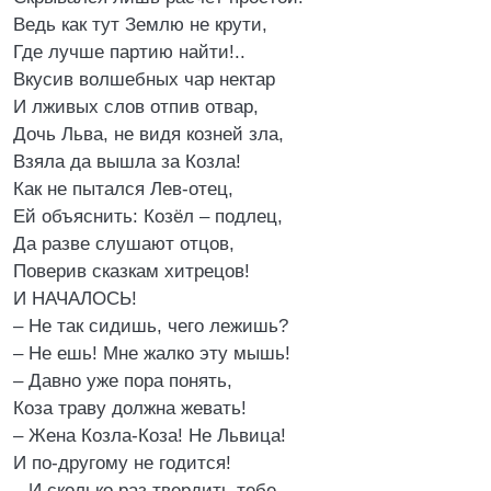
Ведь как тут Землю не крути,
Где лучше партию найти!..
Вкусив волшебных чар нектар
И лживых слов отпив отвар,
Дочь Льва, не видя козней зла,
Взяла да вышла за Козла!
Как не пытался Лев-отец,
Ей объяснить: Козёл – подлец,
Да разве слушают отцов,
Поверив сказкам хитрецов!
И НАЧАЛОСЬ!
– Не так сидишь, чего лежишь?
– Не ешь! Мне жалко эту мышь!
– Давно уже пора понять,
Коза траву должна жевать!
– Жена Козла-Коза! Не Львица!
И по-другому не годится!
– И сколько раз твердить тебе