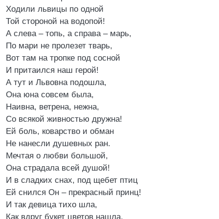
Ходили львицы по одной
Той стороной на водопой!
А слева – топь, а справа – марь,
По мари не пролезет тварь,
Вот там на тропке под сосной
И притаился наш герой!
А тут и Львовна подошла,
Она юна совсем была,
Наивна, ветрена, нежна,
Со всякой живностью дружна!
Ей боль, коварство и обман
Не нанесли душевных ран.
Мечтая о любви большой,
Она страдала всей душой!
И в сладких снах, под щебет птиц
Ей снился Он – прекрасный принц!
И так девица тихо шла,
Как вдруг букет цветов нашла,