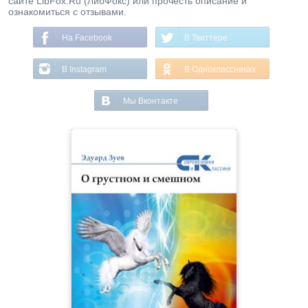
сайте LibFox.Ru (ЛибФокс) или прочесть описание и
ознакомиться с отзывами.
На Facebook
В Твиттере
В Instagram
В Одноклассниках
Мы Вконтакте