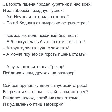
За горсть пшена продал курятник и нас всех!
И за забором празднует успех!
– Ах! Неужели этот мачо околел?
– Погиб бедняга от амурских острых стрел!
– Как жалко, ведь покойный был поэт!
– Я б прогулялась бы с поэтом, тет-а-тет!
– А труп туриста лучше закопать!
– А может псу его за горсть пшена отдать?
– А ну-ка позовите пса: Трезор!
Пойди-ка к нам, дружок, на разговор!
Сей зов врунишку ввёл в глубокий стресс!
Встречаться с псом – какой в том интерес?
Раздался вздох, покойник глаз открыл,
И к удивленью птиц заговорил: