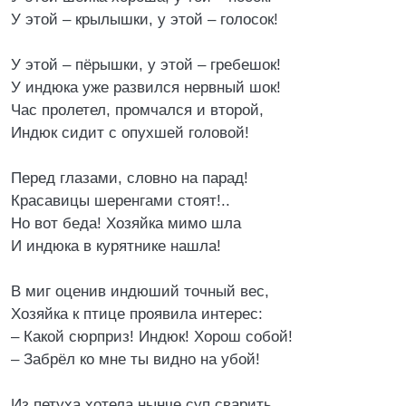
У этой – крылышки, у этой – голосок!
У этой – пёрышки, у этой – гребешок!
У индюка уже развился нервный шок!
Час пролетел, промчался и второй,
Индюк сидит с опухшей головой!
Перед глазами, словно на парад!
Красавицы шеренгами стоят!..
Но вот беда! Хозяйка мимо шла
И индюка в курятнике нашла!
В миг оценив индюший точный вес,
Хозяйка к птице проявила интерес:
– Какой сюрприз! Индюк! Хорош собой!
– Забрёл ко мне ты видно на убой!
Из петуха хотела нынче суп сварить,