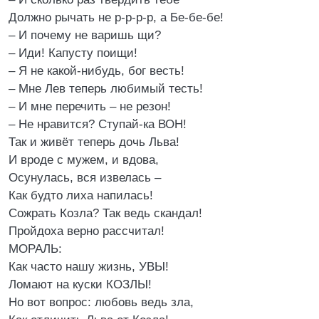
Должно рычать не р-р-р-р, а Бе-бе-бе!
– И почему не варишь щи?
– Иди! Капусту поищи!
– Я не какой-нибудь, бог весть!
– Мне Лев теперь любимый тесть!
– И мне перечить – не резон!
– Не нравится? Ступай-ка ВОН!
Так и живёт теперь дочь Льва!
И вроде с мужем, и вдова,
Осунулась, вся извелась –
Как будто лиха напилась!
Сожрать Козла? Так ведь скандал!
Пройдоха верно рассчитал!
МОРАЛЬ:
Как часто нашу жизнь, УВЫ!
Ломают на куски КОЗЛЫ!
Но вот вопрос: любовь ведь зла,