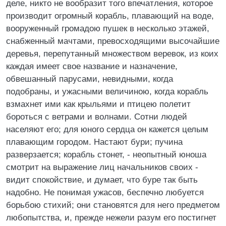
деле, никто не вообразит того впечатления, которое
производит огромный корабль, плавающий на воде,
вооруженный громадою пушек в несколько этажей,
снабженный мачтами, превосходящими высочайшие
деревья, перепутанный множеством веревок, из коих
каждая имеет свое название и назначение,
обвешанный парусами, невидными, когда
подобраны, и ужасными величиною, когда корабль
взмахнет ими как крыльями и птицею полетит
бороться с ветрами и волнами. Сотни людей
населяют его; для юного сердца он кажется целым
плавающим городом. Настают бури; пучина
разверзается; корабль стонет, - неопытный юноша
смотрит на выражение лиц начальников своих -
видит спокойствие, и думает, что буре так быть
надобно. Не понимая ужасов, беспечно любуется
борьбою стихий; они становятся для него предметом
любопытства, и, прежде нежели разум его постигнет