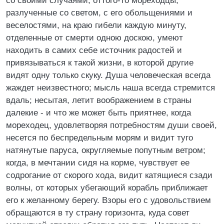
со своими случаями; оттого-то мореходцы,
разлученные со светом, с его обольщениями и
веселостями, на краю гибели каждую минуту,
отделенные от смерти одною доскою, умеют
находить в самих себе источник радостей и
привязываться к такой жизни, в которой другие
видят одну только скуку. Душа человеческая всегда
жаждет неизвестного; мысль наша всегда стремится
вдаль; несытая, летит воображением в страны
далекие - и что же может быть приятнее, когда
мореходец, удовлетворяя потребностям души своей,
несется по беспредельным морям и видит туго
натянутые паруса, округляемые попутным ветром;
когда, в мечтании сидя на корме, чувствует ее
содрогание от скорого хода, видит катящиеся сзади
волны, от которых убегающий корабль приближает
его к желанному берегу. Взоры его с удовольствием
обращаются в ту страну горизонта, куда совет