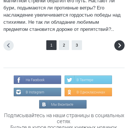
магнитной стрелки обратил его путь. Настают ли
бури, подымаются ли противные ветры? Его
наслаждение увеличивается гордостью победы над
стихиями. Не так ли обладание любимым
предметом становится дороже от препятствий?..
1
2
3
На Facebook
В Твиттере
В Instagram
В Одноклассниках
Мы Вконтакте
Подписывайтесь на наши страницы в социальных
сетях.
Будьте в курсе последних книжных новинок,