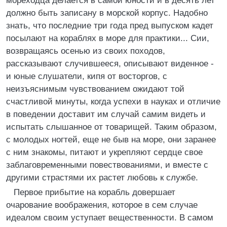
мореходца делается в самой юности и в десять лет
должно быть записану в морской корпус. Надобно
знать, что последние три года пред выпуском кадет
посылают на кораблях в море для практики... Сии,
возвращаясь осенью из своих походов,
рассказывают случившееся, описывают виденное -
и юные слушатели, кипя от восторгов, с
неизъяснимым чувствованием ожидают той
счастливой минуты, когда успехи в науках и отличие
в поведении доставит им случай самим видеть и
испытать слышанное от товарищей. Таким образом,
с молодых ногтей, еще не быв на море, они заранее
с ним знакомы, питают и укрепляют сердце свое
заблаговременными повествованиями, и вместе с
другими страстями их растет любовь к службе.
Первое прибытие на корабль довершает
очарование воображения, которое в сем случае
идеалом своим уступает вещественности. В самом