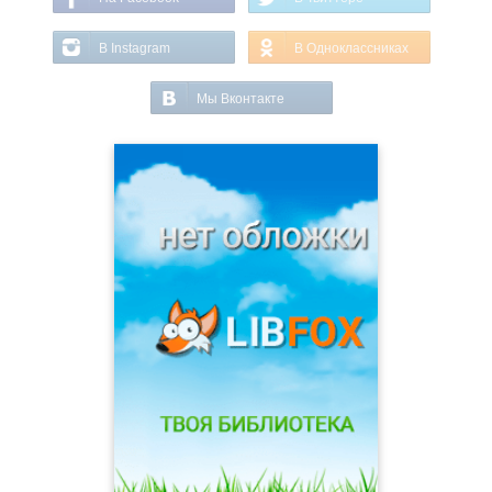
В Instagram
В Одноклассниках
Мы Вконтакте