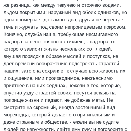
же разница, как между текучею и стоячею водами,
льдом покрытыми; наружный вид обоих одинаков, но
одна промерзает до самого дна, другая не перестает
течь и журчать под своим непроницаемым покровом.
Конечно, служба наша, требующая несмигаемого
надзора за непостоянною стихиею, - надзора, от
которого зависит жизнь нескольких сот людей,
внушая порядок в образе мыслей и поступков, не
дает времени воображению подстрекать страстей
наших: зато она сохраняет к случаю всю живость их
и ощущение, ими производимое, неизъяснимо
приятнее в наших сердцах, нежели в тех, которые,
опустив узду страстей своих, несутся вскачь на
поприще жизни и падают, не добежав меты. Не
смотрите на скромный, иногда застенчивый вид
мореходца, который делает его оригинальным и
даже странным в обществе, - ежели вы не судите
людей по наружности, дайте ему руку и поговорите с