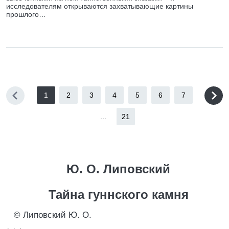
исследователям открываются захватывающие картины
прошлого…
1
2
3
4
5
6
7
...
21
Ю. О. Липовский
Тайна гуннского камня
© Липовский Ю. О.