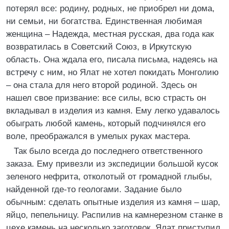
потерял все: родину, родных, не приобрел ни дома,
ни семьи, ни богатства. Единственная любимая
женщина – Надежда, местная русская, два года как
возвратилась в Советский Союз, в Иркутскую
область. Она ждала его, писала письма, надеясь на
встречу с ним, но Ялат не хотел покидать Монголию
– она стала для него второй родиной. Здесь он
нашел свое призвание: все силы, всю страсть он
вкладывал в изделия из камня. Ему легко удавалось
обыграть любой камень, который подчинялся его
воле, преображался в умелых руках мастера.
Так было всегда до последнего ответственного
заказа. Ему привезли из экспедиции большой кусок
зеленого нефрита, отколотый от громадной глыбы,
найденной где-то геологами. Задание было
обычным: сделать опытные изделия из камня – шар,
яйцо, пепельницу. Распилив на камнерезном станке в
цехе камень на несколько заготовок, Ялат приступил