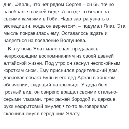
дня. «Жаль, что нет рядом Сергея – он бы точно
разобрался в моей беде. А он где-то бегает за
своими камнями в Гоби. Надо завтра узнать в
экспедиции, когда он вернется», – подумал Ялат. Эта
мысль понравилась ему. Оставалось ждать и
надеяться на появление Волгушева.
В эту ночь Ялат мало спал, предаваясь
непроходящим воспоминаниям из своей давней
алтайской жизни. Под утро он заснул неспокойным
коротким сном. Ему приснился родительский дом,
дворовая собака Буян и его дед Аржан в ханском
облачении, сидящий на крыльце. У деда был
грозный вид, он свирепо вращал своими стально-
серыми глазами, тряс рыжей бородой и, держа в
руке нефритовый амулет, что-то выговаривал
склонившемуся перед ним Ялату.