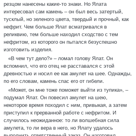
резцом нанесены какие-то знаки. Но Ялата
интересовал сам камень – он был весь затертый,
тусклый, но зеленого цвета, твердый и прочный, как
нефрит. Чем больше Ялат всматривался в
реликвию, тем больше находил сходство с тем
нефритом, из которого он пытался безуспешно
изготовить изделия.
«В чем тут дело?» – ломал голову Ялат. Он
вспомнил, что его отец не расставался с этой
древностью и носил ее как амулет на шее. Однажды,
по его словам, камень спас его от гибели.
«Может, он мне тоже поможет выйти из тупика», –
подумал Ялат. Он повесил амулет на шею,
некоторое время походил с ним, привыкая, а затем
приступил к прерванной работе с нефритом. И
случилось неожиданное: то ли волшебная сила
амулета, то ли вера в него, но Ялату удалось
выполнить ответственный заказ. Он изготовил