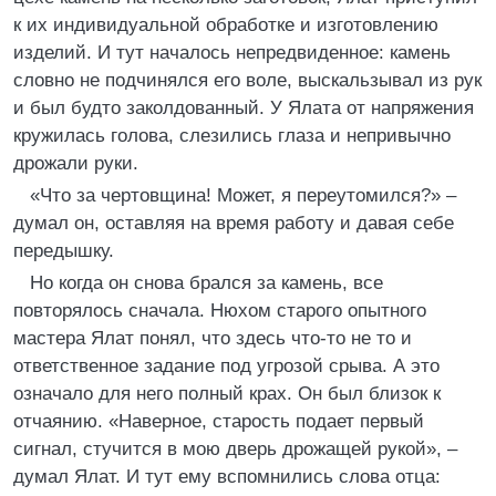
к их индивидуальной обработке и изготовлению
изделий. И тут началось непредвиденное: камень
словно не подчинялся его воле, выскальзывал из рук
и был будто заколдованный. У Ялата от напряжения
кружилась голова, слезились глаза и непривычно
дрожали руки.
«Что за чертовщина! Может, я переутомился?» –
думал он, оставляя на время работу и давая себе
передышку.
Но когда он снова брался за камень, все
повторялось сначала. Нюхом старого опытного
мастера Ялат понял, что здесь что-то не то и
ответственное задание под угрозой срыва. А это
означало для него полный крах. Он был близок к
отчаянию. «Наверное, старость подает первый
сигнал, стучится в мою дверь дрожащей рукой», –
думал Ялат. И тут ему вспомнились слова отца: