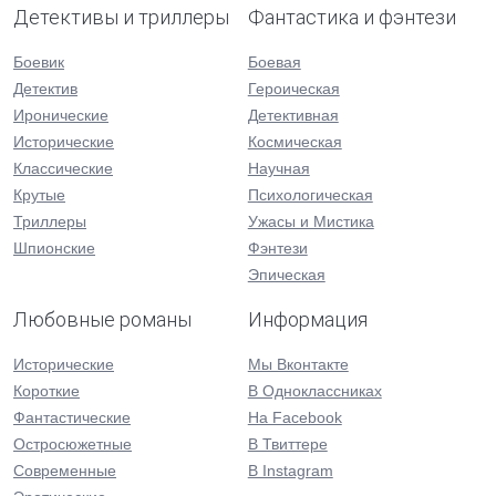
Детективы и триллеры
Фантастика и фэнтези
Боевик
Боевая
Детектив
Героическая
Иронические
Детективная
Исторические
Космическая
Классические
Научная
Крутые
Психологическая
Триллеры
Ужасы и Мистика
Шпионские
Фэнтези
Эпическая
Любовные романы
Информация
Исторические
Мы Вконтакте
Короткие
В Одноклассниках
Фантастические
На Facebook
Остросюжетные
В Твиттере
Современные
В Instagram