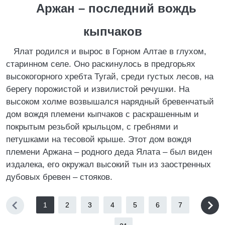
Аржан – последний вождь
кыпчаков
Ялат родился и вырос в Горном Алтае в глухом,
старинном селе. Оно раскинулось в предгорьях
высокогорного хребта Тугай, среди густых лесов, на
берегу порожистой и извилистой речушки. На
высоком холме возвышался нарядный бревенчатый
дом вождя племени кыпчаков с раскрашенным и
покрытым резьбой крыльцом, с гребнями и
петушками на тесовой крыше. Этот дом вождя
племени Аржана – родного деда Ялата – был виден
издалека, его окружал высокий тын из заостренных
дубовых бревен – стояков.
1
2
3
4
5
6
7