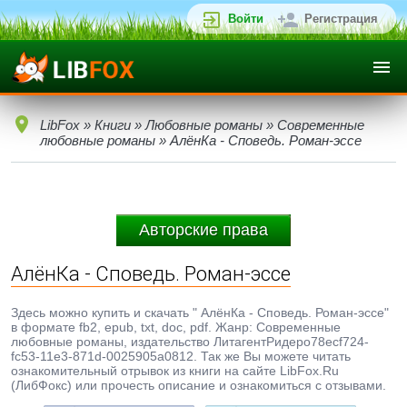
Войти
Регистрация
LibFox
»
Книги
»
Любовные романы
»
Современные
любовные романы
» АлёнКа - Споведь. Роман-эссе
Авторские права
АлёнКа - Споведь. Роман-эссе
Здесь можно купить и скачать " АлёнКа - Споведь. Роман-эссе"
в формате fb2, epub, txt, doc, pdf. Жанр: Современные
любовные романы, издательство ЛитагентРидеро78ecf724-
fc53-11e3-871d-0025905a0812. Так же Вы можете читать
ознакомительный отрывок из книги на сайте LibFox.Ru
(ЛибФокс) или прочесть описание и ознакомиться с отзывами.