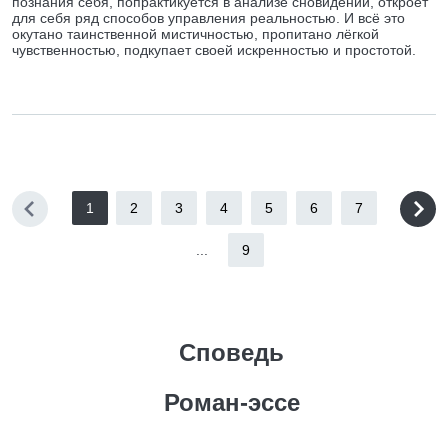
познания себя, попрактикуется в анализе сновидений, откроет
для себя ряд способов управления реальностью. И всё это
окутано таинственной мистичностью, пропитано лёгкой
чувственностью, подкупает своей искренностью и простотой.
1
2
3
4
5
6
7
...
9
Споведь
Роман-эссе