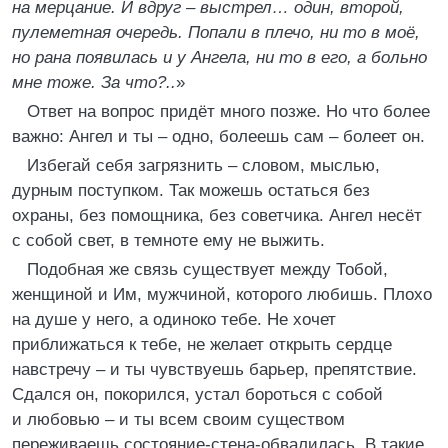
на мерцание. И вдруг – выстрел… один, второй,
пулеметная очередь. Попали в плечо, ни то в моё,
но рана появилась и у Ангела, ни то в его, а больно
мне тоже. За что?..
»
Ответ на вопрос придёт много позже. Но что более
важно: Ангел и ты – одно, болеешь сам – болеет он.
Избегай себя загрязнить – словом, мыслью,
дурным поступком. Так можешь остаться без
охраны, без помощника, без советчика. Ангел несёт
с собой свет, в темноте ему не выжить.
Подобная же связь существует между Тобой,
женщиной и Им, мужчиной, которого любишь. Плохо
на душе у него, а одиноко тебе. Не хочет
приближаться к тебе, не желает открыть сердце
навстречу – и ты чувствуешь барьер, препятствие.
Сдался он, покорился, устал бороться с собой
и любовью – и ты всем своим существом
переживаешь состояние-стена-обвалилась. В такие