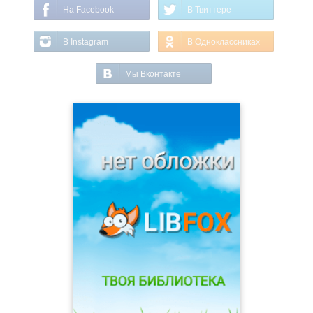
На Facebook
В Твиттере
В Instagram
В Одноклассниках
Мы Вконтакте