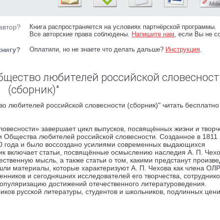
автор?
Книга распространяется на условиях партнёрской программы.
Все авторские права соблюдены.
Напишите нам
, если Вы не с
книгу?
Оплатили, но не знаете что делать дальше?
Инструкция
.
 Общество любителей российской словеснос
(сборник)"
о любителей российской словесности (сборник)" читать бесплатно
ловесности» завершает цикл выпусков, посвящённых жизни и творч
и Общества любителей российской словесности. Созданное в 1811 
30 года и было воссоздано усилиями современных выдающихся
ик включает статьи, посвящённые осмыслению наследия А. П. Чехо
ственную мысль, а также статьи о том, какими предстанут произв
шли материалы, которые характеризуют А. П. Чехова как члена ОЛР
еменников и сегодняшних исследователей его творчества, сотрудник
популяризацию достижений отечественного литературоведения.
риков русской литературы, студентов и школьников, подлинных цен