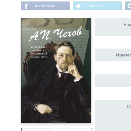
На Facebook
В Твиттере
Наз
Издател
Ск