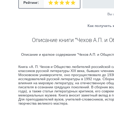
Рейтинг:
Вы 
Как получить 
Описание книги "Чехов А.П. и
Описание и краткое содержание "Чехов А.П. и Обществ
Книга «А. П. Чехов и Общество любителей российской с
классиков русской литературы ХIХ века, бывших членам
Московском университете, оно просуществовало до 19
исследователей русской литературы в 1992 года. Сборн
влияния на мировую литературу, на отечественную обще
писателя в сознании грядущих поколений. В сборник во
года), а также статьи литературных критиков, его совр
мемориальных музеев. Книга вносит заметный вклад в 
Для преподавателей вузов, учителей-словесников, исто
творчества великого мастера.