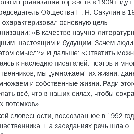
голю и организация торжеств в 1909 году 
редседатель Общества П. Н. Сакулин в 1
ко охарактеризовал основную цель
анизации: «В качестве научно-литературн
шим, настоящим и будущим. Зачем люди
этом смысл?» И дальше: «Ответить можн
аясь к наследию писателей, поэтов и мно
ственников, мы „умножаем“ их жизни, да
множаем и собственные жизни. Ради этог
лать всё, что в наших силах, чтобы сохр
х потомков».
й словесности, воссозданное в 1992 год
шественника. На заседаниях речь шла о