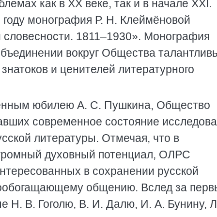
емах как в XX веке, так и в начале ХХI.
 году монография Р. Н. Клеймёновой
 словесности. 1811–1930». Монография
объединении вокруг Общества талантлив
 знатоков и ценителей литературного
щённым юбилею А. С. Пушкина, Общество
щавших современное состояние исследов
усской литературы. Отмечая, что в
огромный духовный потенциал, ОЛРС
нтересованных в сохранении русской
мообогащающему общению. Вслед за перв
. В. Гоголю, В. И. Далю, И. А. Бунину, Л