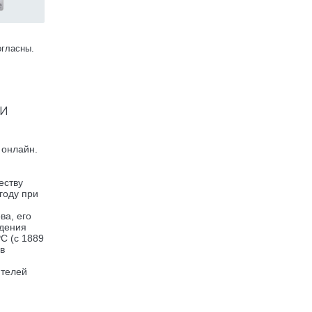
огласны.
ти
 онлайн.
еству
году при
ва, его
едения
С (с 1889
ов
ителей