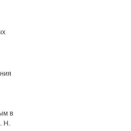
ых
ания
ым в
. Н.