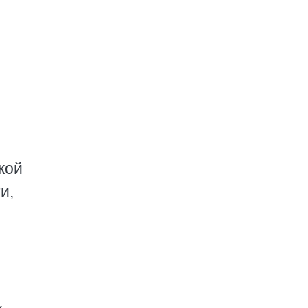
кой
и,