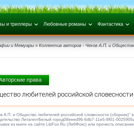
вы и триллеры
Любовные романы
Фантастика
афии и Мемуары
» Коллектив авторов - Чехов А.П. и Обществ
Авторские права
Общество любителей российской словесности
хов А.П. и Общество любителей российской словесности (сборник)" 
издательство ЛитагентБелый город08eeed96-6db7-11e5-8f01-0025905
ывок из книги на сайте LibFox.Ru (ЛибФокс) или прочесть описание