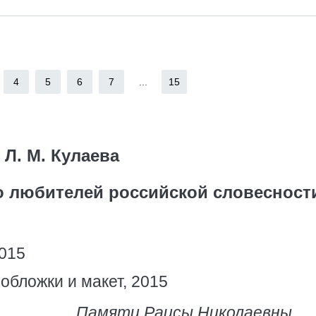
4
5
6
7
...
15
Л. М. Кулаева
во любителей российской словесност
2015
обложки и макет, 2015
Памяти Раисы Николаевны