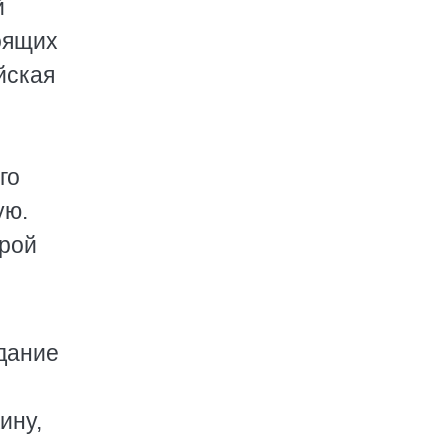
й
оящих
йская
го
ую.
урой
дание
ину,