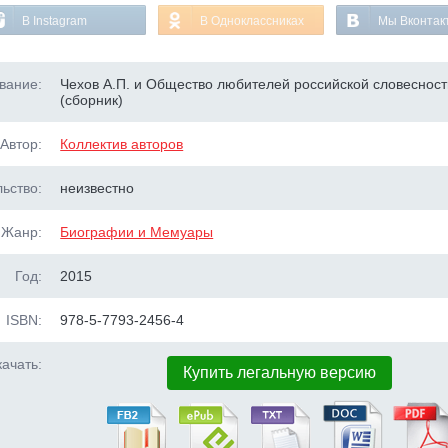
В Instagram
В Одноклассниках
Мы Вконтак
вание:
Чехов А.П. и Общество любителей российской словесност
(сборник)
Автор:
Коллектив авторов
ьство:
неизвестно
Жанр:
Биографии и Мемуары
Год:
2015
ISBN:
978-5-7793-2456-4
ачать:
Купить легальную версию