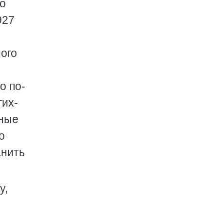
по
927
ого
о по-
гих-
нные
о
анить
у,