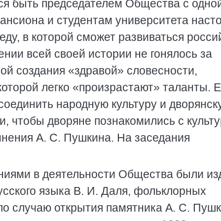
ся быть председателем Общества с одно
пансиона и студентам университета наст
реду, в которой сможет развиваться росси
нии всей своей истории не гонялось за
мой создания «здравой» словесности,
 которой легко «произрастают» таланты. Е
 соединить народную культуру и дворянск
, чтобы дворяне познакомились с культ
инения А. С. Пушкина. На заседания
иями в деятельности Общества были из
усского языка В. И. Даля, фольклорных
по случаю открытия памятника А. С. Пушк