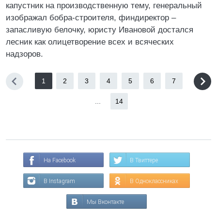
капустник на производственную тему, генеральный
изображал бобра-строителя, финдиректор –
запасливую белочку, юристу Ивановой достался
лесник как олицетворение всех и всяческих
надзоров.
1
2
3
4
5
6
7
...
14
На Facebook
В Твиттере
В Instagram
В Одноклассниках
Мы Вконтакте