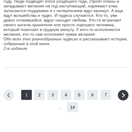
году. Люди подводят итоги уходящего года, строят планы и
загадывают желания на год наступающий, наряжают елки,
запасаются подарками и с нетерпением ждут каникул. А еще
ждут волшебства и чудес. И чудеса случаются. Кто-то, уже
давно отчаявшийся, вдруг находит любовь. Кто-то встречает
своего ангела-хранителя или просто хорошего человека,
который помогает в трудную минуту. У кого-то исполняются
желания, кто-то сам исполняет чужие желания.
Обо всех этих разнообразных чудесах и рассказывают истории,
собранные в этой книге.
2-е издание.
1
2
3
4
5
6
7
...
14