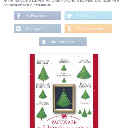
книги на сайте LibFox.Ru (ЛибФокс) или прочесть описание и
ознакомиться с отзывами.
На Facebook
В Твиттере
В Instagram
В Одноклассниках
Мы Вконтакте