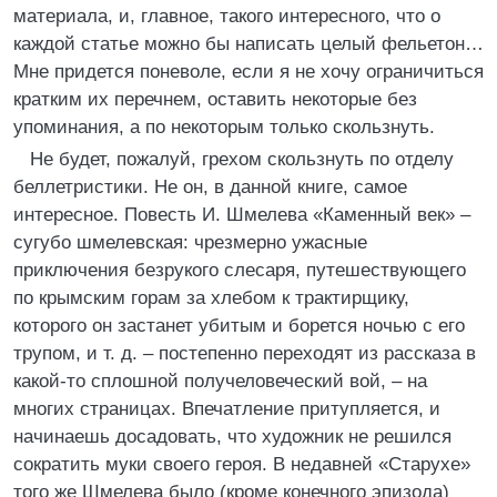
материала, и, главное, такого интересного, что о
каждой статье можно бы написать целый фельетон…
Мне придется поневоле, если я не хочу ограничиться
кратким их перечнем, оставить некоторые без
упоминания, а по некоторым только скользнуть.
Не будет, пожалуй, грехом скользнуть по отделу
беллетристики. Не он, в данной книге, самое
интересное. Повесть И. Шмелева «Каменный век» –
сугубо шмелевская: чрезмерно ужасные
приключения безрукого слесаря, путешествующего
по крымским горам за хлебом к трактирщику,
которого он застанет убитым и борется ночью с его
трупом, и т. д. – постепенно переходят из рассказа в
какой-то сплошной получеловеческий вой, – на
многих страницах. Впечатление притупляется, и
начинаешь досадовать, что художник не решился
сократить муки своего героя. В недавней «Старухе»
того же Шмелева было (кроме конечного эпизода)