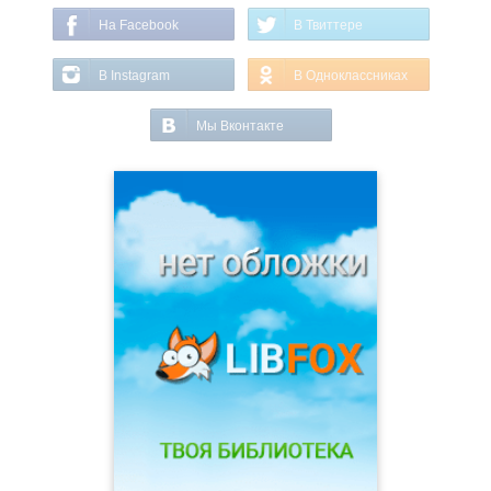
На Facebook
В Твиттере
В Instagram
В Одноклассниках
Мы Вконтакте